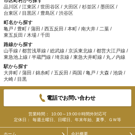
市区町村から探す
品川区
/
江東区
/
世田谷区
/
大田区
/
杉並区
/
墨田区
/
台東区
/
目黒区
/
豊島区
/
渋谷区
町名から探す
亀戸
/
豊町
/
蒲田
/
西五反田
/
本町
/
南大井
/
二葉
/
東五反田
/
木場
/
千田
路線から探す
山手線
/
都営浅草線
/
総武線
/
京浜東北線
/
都営大江戸線
/
東急池上線
/
半蔵門線
/
埼京線
/
東急大井町線
/
丸ノ内線
駅から探す
大井町
/
蒲田
/
錦糸町
/
五反田
/
両国
/
亀戸
/
大森
/
池袋
/
大崎
/
目黒
電話でお問い合わせ
営業時間：
10:00～19:00※時間外対応可
定休日：
毎週土曜日、日曜日、年末年始、夏季、ＧＷ等
ホーム
会社概要