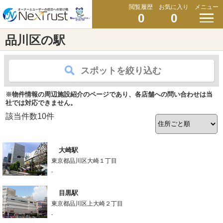
閲覧履歴
お気に入り
メニュー
0
0
品川区の駅
スポットを絞り込む
※物件情報の周辺施設紹介のページであり、各店舗への問い合わせは当
社では対応できません。
該当件数
10
件
大崎駅
東京都品川区大崎１丁目
-
目黒駅
東京都品川区上大崎２丁目
-