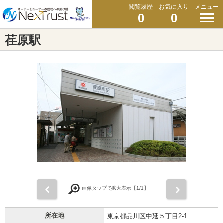
閲覧履歴
お気に入り
メニュー
0
0
荏原駅
前
次
画像タップで拡大表示【
1
/1】
所在地
東京都品川区中延５丁目2-1