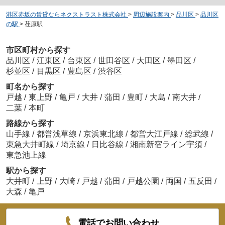
港区赤坂の賃貸ならネクストラスト株式会社
>
周辺施設案内
>
品川区
>
品川区
の駅
>
荏原駅
市区町村から探す
品川区
/
江東区
/
台東区
/
世田谷区
/
大田区
/
墨田区
/
杉並区
/
目黒区
/
豊島区
/
渋谷区
町名から探す
戸越
/
東上野
/
亀戸
/
大井
/
蒲田
/
豊町
/
大島
/
南大井
/
二葉
/
本町
路線から探す
山手線
/
都営浅草線
/
京浜東北線
/
都営大江戸線
/
総武線
/
東急大井町線
/
埼京線
/
日比谷線
/
湘南新宿ライン宇須
/
東急池上線
駅から探す
大井町
/
上野
/
大崎
/
戸越
/
蒲田
/
戸越公園
/
両国
/
五反田
/
大森
/
亀戸
電話でお問い合わせ