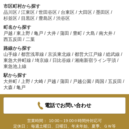
市区町村から探す
品川区
/
江東区
/
世田谷区
/
台東区
/
大田区
/
墨田区
/
杉並区
/
目黒区
/
豊島区
/
渋谷区
町名から探す
戸越
/
東上野
/
亀戸
/
大井
/
蒲田
/
豊町
/
大島
/
南大井
/
西五反田
/
二葉
路線から探す
山手線
/
都営浅草線
/
京浜東北線
/
都営大江戸線
/
総武線
/
東急大井町線
/
埼京線
/
日比谷線
/
湘南新宿ライン宇須
/
東急池上線
駅から探す
大井町
/
上野
/
大崎
/
戸越
/
蒲田
/
戸越公園
/
両国
/
五反田
/
大森
/
亀戸
電話でお問い合わせ
営業時間：
10:00～19:00※時間外対応可
定休日：
毎週土曜日、日曜日、年末年始、夏季、ＧＷ等