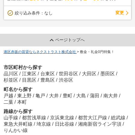
変更
絞り込み条件：
なし
ページトップへ
港区赤坂の賃貸ならネクストラスト株式会社
>
敷金・礼金0円特集！
市区町村から探す
品川区
/
江東区
/
台東区
/
世田谷区
/
大田区
/
墨田区
/
杉並区
/
目黒区
/
豊島区
/
渋谷区
町名から探す
戸越
/
東上野
/
亀戸
/
大井
/
豊町
/
大島
/
蒲田
/
南大井
/
二葉
/
本町
路線から探す
山手線
/
都営浅草線
/
京浜東北線
/
都営大江戸線
/
総武線
/
東急大井町線
/
埼京線
/
日比谷線
/
湘南新宿ライン宇須
/
りんかい線