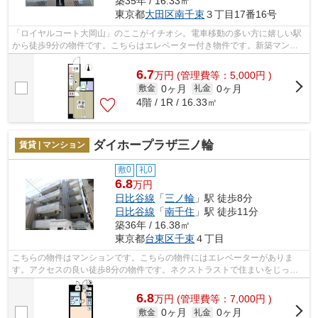
築35年 / 16.33㎡
東京都
大田区
南千束
３丁目17番16号
「ロイヤルコート大岡山」のここがイチオシ。電車移動の多い方に嬉しい駅
から徒歩9分の物件です。こちらはエレベーター付き物件です。新築マンシ
ョンです。大田区エリアで希望条件に合...
6.7
万
円
(管理費等：5,000円 )
0ヶ月
0ヶ月
敷金
礼金
4階 / 1R / 16.33㎡
ダイホープラザ三ノ輪
賃貸 | マンション
敷0
礼0
6.8
万円
日比谷線
「
三ノ輪
」駅 徒歩8分
日比谷線
「
南千住
」駅 徒歩11分
築36年 / 16.38㎡
東京都
台東区
千束
４丁目
こちらの物件はマンションです。こちらの物件にはエレベーターがありま
す。アクセスの良い徒歩8分の物件です。ネクストラストで住まいをじっく
りお探しになりませんか。納得のいく住ま...
6.8
万
円
(管理費等：7,000円 )
0ヶ月
0ヶ月
敷金
礼金