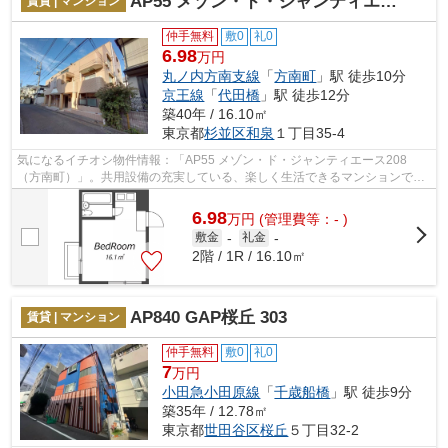
AP55 メゾン・ド・ジャンティエース208 （方南町）
賃貸 | マンション
仲手無料
敷0
礼0
6.98
万円
丸ノ内方南支線
「
方南町
」駅 徒歩10分
京王線
「
代田橋
」駅 徒歩12分
築40年 / 16.10㎡
東京都
杉並区
和泉
１丁目35-4
気になるイチオシ物件情報：「AP55 メゾン・ド・ジャンティエース208
（方南町）」。共用設備の充実している、楽しく生活できるマンションで
す。駅まで徒歩10分なので、アクセスの良い...
6.98
万
円
(管理費等：- )
敷金
-
礼金
-
2階 / 1R / 16.10㎡
AP840 GAP桜丘 303
賃貸 | マンション
仲手無料
敷0
礼0
7
万円
小田急小田原線
「
千歳船橋
」駅 徒歩9分
築35年 / 12.78㎡
東京都
世田谷区
桜丘
５丁目32-2