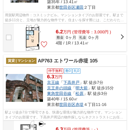
築35年 / 13.41㎡
東京都
世田谷区
瀬田
２丁目
用賀駅周辺物件：コスミックビル。マンションタイプのお部屋です。駅まで
徒歩11分と、立地が魅力的な物件です。住まいを探す際には、こだわりたい
条件があると思います。ネクストラス...
6.2
万
円
(管理費等：3,000円 )
0ヶ月
0ヶ月
敷金
礼金
4階 / 1R / 13.41㎡
AP763 エトワール赤堤 105
賃貸 | マンション
仲手無料
敷0
礼0
6.3
万円
京王線
「
下高井戸
」駅 徒歩7分
京王井の頭線
「
明大前
」駅 徒歩15分
東急世田谷線
「
松原
」駅 徒歩3分
築40年 / 15.60㎡
東京都
世田谷区
赤堤
４丁目11-16
駅より徒歩7分で帰宅できる、快適な環境が魅力的な物件です。マンション
タイプのお部屋です。下高井戸周辺の物件探しならネクストラストにお任せ
ください！当社でなら、お客様のお探し...
6.3
万
円
(管理費等：- )