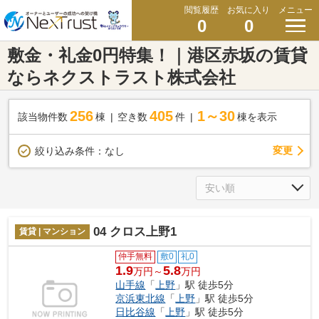
閲覧履歴
お気に入り
メニュー
0
0
敷金・礼金0円特集！｜港区赤坂の賃貸
ならネクストラスト株式会社
256
405
1～30
該当物件数
棟
空き数
件
棟を表示
変更
絞り込み条件：
なし
04 クロス上野1
賃貸 | マンション
仲手無料
敷0
礼0
1.9
5.8
万円～
万円
山手線
「
上野
」駅 徒歩5分
京浜東北線
「
上野
」駅 徒歩5分
日比谷線
「
上野
」駅 徒歩5分