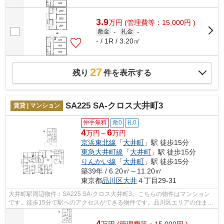
3.9
万
円
(管理費等：15,000円 )
敷金
-
礼金
-
- / 1R / 3.20㎡
27
残り
件を表示する
SA225 SA-クロス大井町3
賃貸 | マンション
仲手無料
敷0
礼0
4
6
万円～
万円
京浜東北線
「
大井町
」駅 徒歩15分
東急大井町線
「
大井町
」駅 徒歩15分
りんかい線
「
大井町
」駅 徒歩15分
築39年 / 6.20㎡～11.20㎡
東京都
品川区
大井
４丁目29-31
大井町駅周辺物件：SA225 SA-クロス大井町3。こちらの物件はマンション
です。徒歩15分で駅へのアクセスができる物件です。品川区エリアの住まい
探しを当社がお手伝いいたします。大井...
4
万
円
(管理費等：15,000円 )