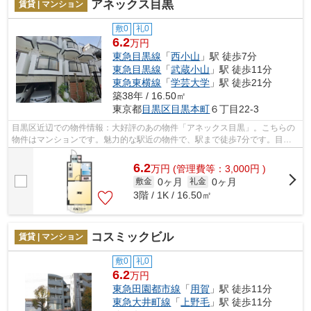
アネックス目黒
賃貸 | マンション
敷0
礼0
6.2
万円
東急目黒線
「
西小山
」駅 徒歩7分
東急目黒線
「
武蔵小山
」駅 徒歩11分
東急東横線
「
学芸大学
」駅 徒歩21分
築38年 / 16.50㎡
東京都
目黒区
目黒本町
６丁目22-3
目黒区近辺での物件情報：大好評のあの物件「アネックス目黒」。こちらの
物件はマンションです。魅力的な駅近の物件で、駅まで徒歩7分です。目黒
区周辺での住まい選びなら、西小山周辺...
6.2
万
円
(管理費等：3,000円 )
0ヶ月
0ヶ月
敷金
礼金
3階 / 1K / 16.50㎡
コスミックビル
賃貸 | マンション
敷0
礼0
6.2
万円
東急田園都市線
「
用賀
」駅 徒歩11分
東急大井町線
「
上野毛
」駅 徒歩11分