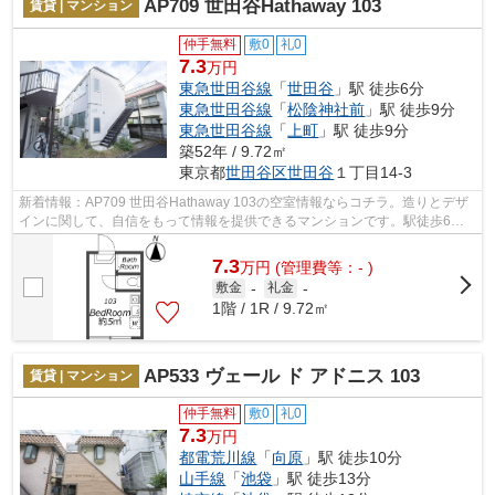
AP709 世田谷Hathaway 103
賃貸 | マンション
仲手無料
敷0
礼0
7.3
万円
東急世田谷線
「
世田谷
」駅 徒歩6分
東急世田谷線
「
松陰神社前
」駅 徒歩9分
東急世田谷線
「
上町
」駅 徒歩9分
築52年 / 9.72㎡
東京都
世田谷区
世田谷
１丁目14-3
新着情報：AP709 世田谷Hathaway 103の空室情報ならコチラ。造りとデザ
インに関して、自信をもって情報を提供できるマンションです。駅徒歩6分
に駅が立地する物件なので、電車を多く利...
7.3
万
円
(管理費等：- )
敷金
-
礼金
-
1階 / 1R / 9.72㎡
AP533 ヴェール ド アドニス 103
賃貸 | マンション
仲手無料
敷0
礼0
7.3
万円
都電荒川線
「
向原
」駅 徒歩10分
山手線
「
池袋
」駅 徒歩13分