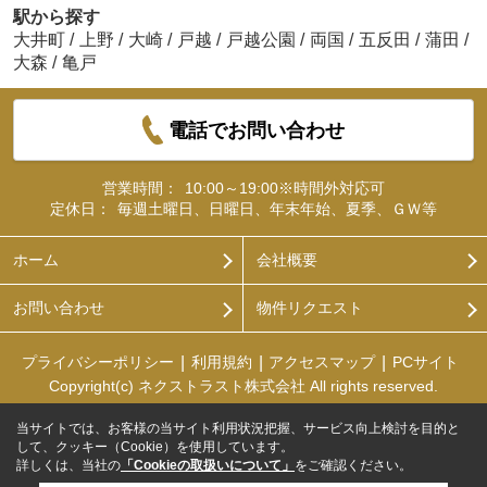
駅から探す
大井町
/
上野
/
大崎
/
戸越
/
戸越公園
/
両国
/
五反田
/
蒲田
/
大森
/
亀戸
電話でお問い合わせ
営業時間：
10:00～19:00※時間外対応可
定休日：
毎週土曜日、日曜日、年末年始、夏季、ＧＷ等
ホーム
会社概要
お問い合わせ
物件リクエスト
プライバシーポリシー
利用規約
アクセスマップ
PCサイト
Copyright(c) ネクストラスト株式会社 All rights reserved.
当サイトでは、お客様の当サイト利用状況把握、サービス向上検討を目的と
して、クッキー（Cookie）を使用しています。
詳しくは、当社の
「Cookieの取扱いについて」
をご確認ください。