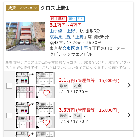
クロス上野1
賃貸 | マンション
仲手無料
敷0
礼0
3.1
4
万円～
万円
山手線
「
上野
」駅 徒歩5分
京浜東北線
「
上野
」駅 徒歩5分
築43年 / 17.70㎡～25.30㎡
東京都
台東区
東上野
１丁目20-10 オー
クビレッジウエノビル
新着情報：クロス上野1の空室情報ならコチラ。駅まで5分と、駅近でアクセ
スも良好な物件です。こちらはマンションタイプになります。台東区で新生
活をスタートさせるなら、ネクストラ...
3.1
万
円
(管理費等：15,000円 )
敷金
-
礼金
-
- / 1R / 17.70㎡
3.3
万
円
(管理費等：15,000円 )
敷金
-
礼金
-
- / 1R / 17.70㎡