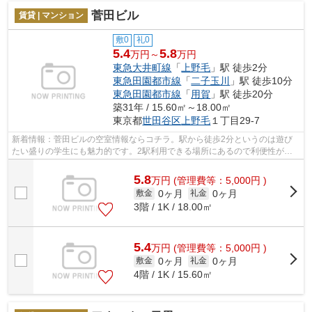
菅田ビル
賃貸 | マンション
敷0
礼0
5.4
5.8
万円～
万円
東急大井町線
「
上野毛
」駅 徒歩2分
東急田園都市線
「
二子玉川
」駅 徒歩10分
東急田園都市線
「
用賀
」駅 徒歩20分
築31年 / 15.60㎡～18.00㎡
東京都
世田谷区
上野毛
１丁目29-7
新着情報：菅田ビルの空室情報ならコチラ。駅から徒歩2分というのは遊び
たい盛りの学生にも魅力的です。2駅利用できる場所にあるので利便性が高
いです。設備や外観が充実しているマン...
5.8
万
円
(管理費等：5,000円 )
0ヶ月
0ヶ月
敷金
礼金
3階 / 1K / 18.00㎡
5.4
万
円
(管理費等：5,000円 )
0ヶ月
0ヶ月
敷金
礼金
4階 / 1K / 15.60㎡