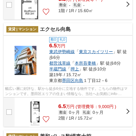
敷金
-
礼金
-
1階 / 1R / 15.60㎡
エクセル向島
賃貸 | マンション
敷0
礼0
6.5
万円
東武伊勢崎線
「
東京スカイツリー
」駅 徒
歩6分
都営浅草線
「
本所吾妻橋
」駅 徒歩8分
半蔵門線
「
押上
」駅 徒歩10分
築19年 / 15.72㎡
東京都
墨田区
向島
１丁目12－6
幅広い層に好評な、駅から徒歩6分に立地する物件です。こちらの物件はマ
ンションです。墨田区エリアの住まい情報なら、当社へお気軽にinfo-
chintai@nx-trust.comからお問い合わせくだ...
6.5
万
円
(管理費等：9,000円 )
0ヶ月
0ヶ月
敷金
礼金
2階 / 1R / 15.72㎡