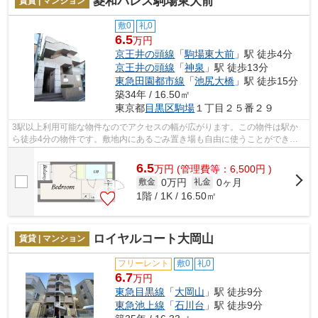
菱和パレス駒場東大前
賃貸 | マンション
敷0
礼0
6.5
万円
京王井の頭線
「
駒場東大前
」駅 徒歩4分
京王井の頭線
「
神泉
」駅 徒歩13分
東急田園都市線
「
池尻大橋
」駅 徒歩15分
築34年 / 16.50㎡
東京都
目黒区
駒場
１丁目２５番２９
3駅以上利用可能な物件なのでアクセスの幅が広がります。この物件は駅か
ら徒歩4分の物件です。敷地内にあるごみ置き場も自由に使うことができま
す。目立つ外観と洗練された設計の内装...
6.5
万
円
(管理費等：6,500円 )
0万円
0ヶ月
敷金
礼金
1階 / 1K / 16.50㎡
ロイヤルコート大岡山
賃貸 | マンション
フリーレント
敷0
礼0
6.7
万円
東急目黒線
「
大岡山
」駅 徒歩9分
東急池上線
「
石川台
」駅 徒歩9分