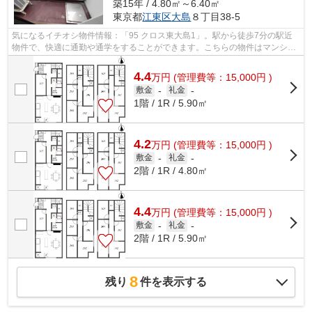
築15年 / 4.80㎡～6.40㎡
東京都
江東区
大島
８丁目38-5
気になるイチオシ物件情報：「95 クロス東大島1」。駅から徒歩7分の駅近
物件で、快適に通勤や通学をすることができます。こちらの物件はマンショ
ンです。ニーズが高い東大島にお引っ越...
4.4
万
円
(管理費等：15,000円 )
敷金
-
礼金
-
1階 / 1R / 5.90㎡
4.2
万
円
(管理費等：15,000円 )
敷金
-
礼金
-
2階 / 1R / 4.80㎡
4.4
万
円
(管理費等：15,000円 )
敷金
-
礼金
-
2階 / 1R / 5.90㎡
8
残り
件を表示する