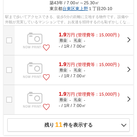
築43年 / 7.00㎡～25.30㎡
東京都
台東区
東上野
１丁目20-10
駅まで歩いてアクセスできる、徒歩5分の距離に立地する物件です。設備や
外観が充実しているマンションです。お友達を招待するのも恥ずかしくない
物件。より詳しい情報や内見のご予約は...
1.9
万
円
(管理費等：15,000円 )
敷金
-
礼金
-
- / 1R / 7.00㎡
1.9
万
円
(管理費等：15,000円 )
敷金
-
礼金
-
- / 1R / 7.00㎡
1.9
万
円
(管理費等：15,000円 )
敷金
-
礼金
-
- / 1R / 7.00㎡
11
残り
件を表示する