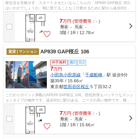
新生活を失敗せず、スタートさせたいならこちらの「AP840 GAP桜丘 303」
はいかがでしょうか。朝に慌てることなく行動するために駅から徒歩9分の
駅近マンションはいかがでしょうか。外...
7
万
円
(管理費等：- )
敷金
-
礼金
-
3階 / 1R / 12.78㎡
AP839 GAP桜丘 106
賃貸 | マンション
仲手無料
敷0
礼0
7
万円
小田急小田原線
「
千歳船橋
」駅 徒歩9分
築35年 / 15.66㎡
東京都
世田谷区
桜丘
５丁目32-2
こだわりポイント満載のAP839 GAP桜丘 106。防犯対策もバッチリなマンシ
ョンタイプの物件です。徒歩9分に駅のある、ニーズの高い物件です。種類
豊富な物件情報を取り揃え、ネクストラ...
7
万
円
(管理費等：- )
敷金
-
礼金
-
1階 / 1R / 15.66㎡