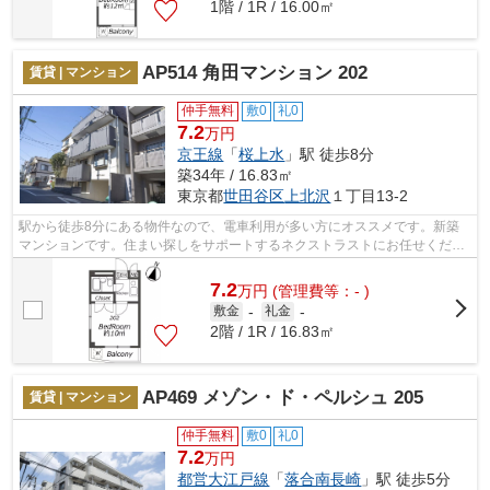
1階 / 1R / 16.00㎡
AP514 角田マンション 202
賃貸 | マンション
仲手無料
敷0
礼0
7.2
万円
京王線
「
桜上水
」駅 徒歩8分
築34年 / 16.83㎡
東京都
世田谷区
上北沢
１丁目13-2
駅から徒歩8分にある物件なので、電車利用が多い方にオススメです。新築
マンションです。住まい探しをサポートするネクストラストにお任せくださ
い！03-5562-3131まで希望条件をお申し...
7.2
万
円
(管理費等：- )
敷金
-
礼金
-
2階 / 1R / 16.83㎡
AP469 メゾン・ド・ペルシュ 205
賃貸 | マンション
仲手無料
敷0
礼0
7.2
万円
都営大江戸線
「
落合南長崎
」駅 徒歩5分