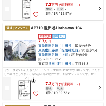
7.3
万
円
(管理費等：- )
敷金
-
礼金
-
3階 / 1R / 13.97㎡
AP710 世田谷Hathaway 104
賃貸 | マンション
仲手無料
敷0
礼0
7.3
万円
東急世田谷線
「
世田谷
」駅 徒歩6分
東急世田谷線
「
松陰神社前
」駅 徒歩9分
東急世田谷線
「
上町
」駅 徒歩9分
築52年 / 9.72㎡
東京都
世田谷区
世田谷
１丁目14-3
ぜひ一度見ていただきたい、「AP710 世田谷Hathaway 104」です。こだわ
りの条件として多い、駅徒歩6分の物件です。新築マンションです。世田谷
区内の賃貸物件をお探しなら、ネクストラ...
7.3
万
円
(管理費等：- )
敷金
-
礼金
-
1階 / 1R / 9.72㎡