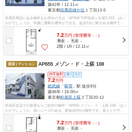
築42年 / 12.11㎡
東京都
目黒区
緑が丘
１丁目13-5
目黒区周辺にある物件をお求めの方は「AP309 TOP自由ヶ丘第3 203」はい
かがでしょうか。快適に通勤や通学ができる、徒歩5分に駅がある物件で
す。防犯対策もバッチリなマンションタイプ...
7.2
万
円
(管理費等：- )
敷金
-
礼金
-
2階 / 1R / 12.11㎡
AP655 メゾン・ド・上荻 108
賃貸 | マンション
仲手無料
敷0
礼0
7.2
万円
総武線
「
荻窪
」駅 徒歩9分
築46年 / 16.00㎡
東京都
杉並区
上荻
２丁目20-12
杉並区近辺での新居ならご好評の物件「AP655 メゾン・ド・上荻 108」はい
かがでしょうか。高いニーズのある、駅徒歩9分の物件です。造りとデザイ
ンに関して、自信をもって情報を提供で...
7.2
万
円
(管理費等：- )
敷金
-
礼金
-