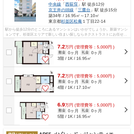
中央線
「
西荻窪
」駅 徒歩12分
京王井の頭線
「
三鷹台
」駅 徒歩15分
築34年 / 16.95㎡～17.10㎡
東京都
杉並区
松庵
１丁目22-14
駅から徒歩12分のところにあるマンションはいかがでしょうか。新築マンシ
ョンです。杉並区エリアで新しい住まい探しならネクストラストにお任せ下
さい。物件見学は03-5562-3131からご...
7.2
万
円
(管理費等：5,000円 )
0ヶ月
0ヶ月
敷金
礼金
3階 / 1K / 16.95㎡
7.2
万
円
(管理費等：5,000円 )
0ヶ月
0ヶ月
敷金
礼金
4階 / 1K / 17.10㎡
6.9
万
円
(管理費等：5,000円 )
0ヶ月
0ヶ月
敷金
礼金
5階 / 1K / 16.95㎡