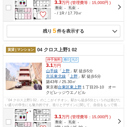
3.3
万
円
(管理費等：15,000円 )
敷金
-
礼金
-
- / 1R / 17.70㎡
5
残り
件を表示する
04 クロス上野1 02
賃貸 | マンション
仲手無料
敷0
礼0
3.1
万円
山手線
「
上野
」駅 徒歩5分
京浜東北線
「
上野
」駅 徒歩5分
築43年 / 25.30㎡
東京都
台東区
東上野
１丁目20-10 オー
クビレッジウエノビル
「04 クロス上野1 02」のここがイチオシ。駅から徒歩5分というのは遊びた
い盛りの学生にも魅力的です。造りとデザインに関して、自信をもって情報
を提供できるマンションです。ネクス...
3.1
万
円
(管理費等：15,000円 )
敷金
-
礼金
-