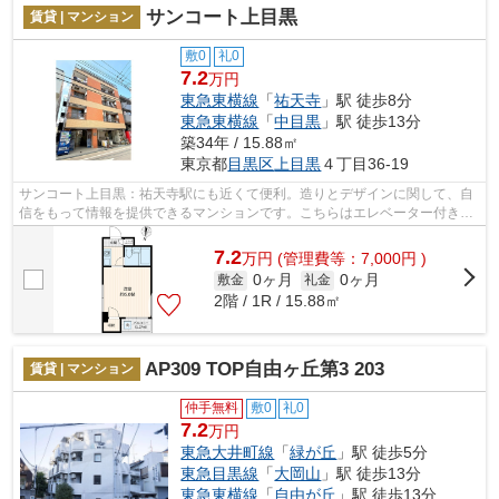
サンコート上目黒
賃貸 | マンション
敷0
礼0
7.2
万円
東急東横線
「
祐天寺
」駅 徒歩8分
東急東横線
「
中目黒
」駅 徒歩13分
築34年 / 15.88㎡
東京都
目黒区
上目黒
４丁目36-19
サンコート上目黒：祐天寺駅にも近くて便利。造りとデザインに関して、自
信をもって情報を提供できるマンションです。こちらはエレベーター付き物
件です。駅徒歩8分に駅が立地する物件...
7.2
万
円
(管理費等：7,000円 )
0ヶ月
0ヶ月
敷金
礼金
2階 / 1R / 15.88㎡
AP309 TOP自由ヶ丘第3 203
賃貸 | マンション
仲手無料
敷0
礼0
7.2
万円
東急大井町線
「
緑が丘
」駅 徒歩5分
東急目黒線
「
大岡山
」駅 徒歩13分
東急東横線
「
自由が丘
」駅 徒歩13分