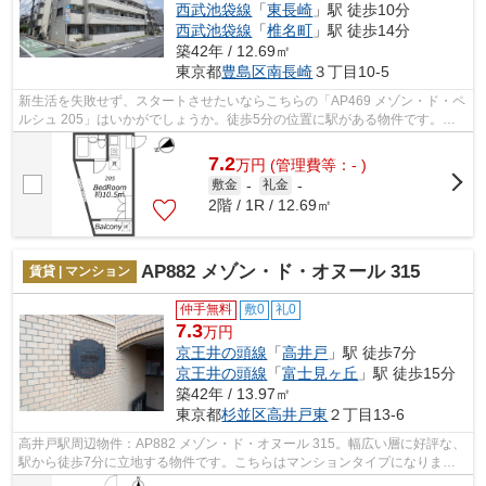
西武池袋線
「
東長崎
」駅 徒歩10分
西武池袋線
「
椎名町
」駅 徒歩14分
築42年 / 12.69㎡
東京都
豊島区
南長崎
３丁目10-5
新生活を失敗せず、スタートさせたいならこちらの「AP469 メゾン・ド・ペ
ルシュ 205」はいかがでしょうか。徒歩5分の位置に駅がある物件です。造
りとデザインに関して、自信をもって情...
7.2
万
円
(管理費等：- )
敷金
-
礼金
-
2階 / 1R / 12.69㎡
AP882 メゾン・ド・オヌール 315
賃貸 | マンション
仲手無料
敷0
礼0
7.3
万円
京王井の頭線
「
高井戸
」駅 徒歩7分
京王井の頭線
「
富士見ヶ丘
」駅 徒歩15分
築42年 / 13.97㎡
東京都
杉並区
高井戸東
２丁目13-6
高井戸駅周辺物件：AP882 メゾン・ド・オヌール 315。幅広い層に好評な、
駅から徒歩7分に立地する物件です。こちらはマンションタイプになりま
す。新たな生活を始めようとお考えの方に...