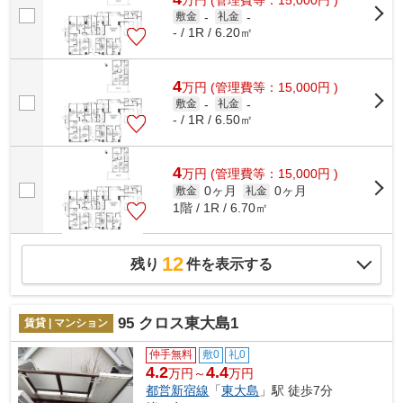
敷金
-
礼金
-
- / 1R / 6.20㎡
4
万
円
(管理費等：15,000円 )
敷金
-
礼金
-
- / 1R / 6.50㎡
4
万
円
(管理費等：15,000円 )
0ヶ月
0ヶ月
敷金
礼金
1階 / 1R / 6.70㎡
12
残り
件を表示する
95 クロス東大島1
賃貸 | マンション
仲手無料
敷0
礼0
4.2
4.4
万円～
万円
都営新宿線
「
東大島
」駅 徒歩7分