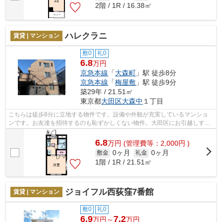
2階 / 1R / 16.38㎡
ハレクラニ
賃貸 | マンション
敷0
礼0
6.8
万円
京急本線
「
大森町
」駅 徒歩8分
京急本線
「
梅屋敷
」駅 徒歩9分
築29年 / 21.51㎡
東京都
大田区
大森中
１丁目
こちらは徒歩8分に立地する物件です。設備や外観が充実しているマンショ
ンです。お友達を招待するのも恥ずかしくない物件。大田区にお引越しする
なら、大森町周辺のネクストラストお勧...
6.8
万
円
(管理費等：2,000円 )
0ヶ月
0ヶ月
敷金
礼金
1階 / 1R / 21.51㎡
ジョイフル西荻窪7番館
賃貸 | マンション
敷0
礼0
6.9
7.2
万円～
万円