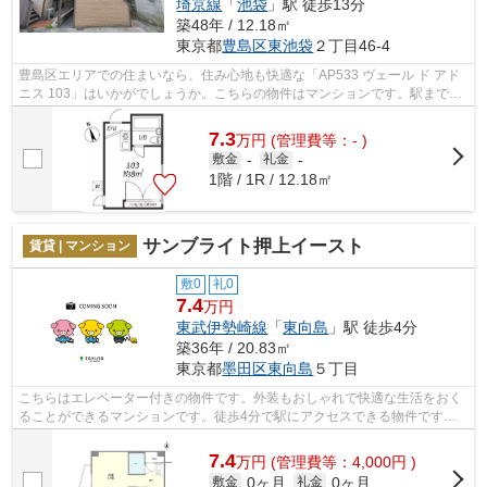
埼京線
「
池袋
」駅 徒歩13分
築48年 / 12.18㎡
東京都
豊島区
東池袋
２丁目46-4
豊島区エリアでの住まいなら、住み心地も快適な「AP533 ヴェール ド アド
ニス 103」はいかがでしょうか。こちらの物件はマンションです。駅まで徒
歩10分なので、アクセスの良い物件で...
7.3
万
円
(管理費等：- )
敷金
-
礼金
-
1階 / 1R / 12.18㎡
サンブライト押上イースト
賃貸 | マンション
敷0
礼0
7.4
万円
東武伊勢崎線
「
東向島
」駅 徒歩4分
築36年 / 20.83㎡
東京都
墨田区
東向島
５丁目
こちらはエレベーター付きの物件です。外装もおしゃれで快適な生活をおく
ることができるマンションです。徒歩4分で駅にアクセスできる物件です。
東向島周辺なら、通勤や通学に不便を感...
7.4
万
円
(管理費等：4,000円 )
0ヶ月
0ヶ月
敷金
礼金