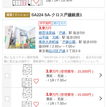
2階 / 1R / 25.30㎡
SA224 SA-クロス戸越銀座1
賃貸 | マンション
仲手無料
敷0
礼0
3.9
万円
都営浅草線
「
戸越
」駅 徒歩3分
山手線
「
大崎
」駅 徒歩18分
東急大井町線
「
戸越公園
」駅 徒歩10分
築39年 / 2.60㎡～7.00㎡
東京都
品川区
戸越
３丁目2-6
気になるイチオシ物件情報：「SA224 SA-クロス戸越銀座1」。徒歩3分の距
離に駅がある物件で、通勤通学に便利です。こちらの物件はマンションで
す。ここから実現させましょう。新たな住...
3.9
万
円
(管理費等：15,000円 )
敷金
-
礼金
-
- / 1R / 7.00㎡
3.9
万
円
(管理費等：15,000円 )
敷金
-
礼金
-
- / 1R / 7.00㎡