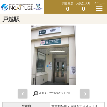
閲覧履歴
お気に入り
メニュー
0
0
戸越駅
前
次
画像タップで拡大表示【
1
/1】
所在地
東京都品川区戸越３丁目４－１８