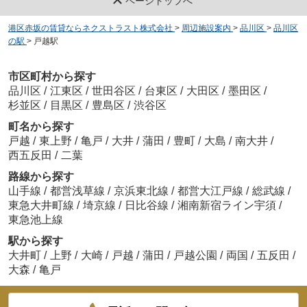
ページトップへ
港区赤坂の賃貸ならネクストラスト株式会社
>
周辺施設案内
>
品川区
>
品川区
の駅
>
戸越駅
市区町村から探す
品川区
/
江東区
/
世田谷区
/
台東区
/
大田区
/
墨田区
/
杉並区
/
目黒区
/
豊島区
/
渋谷区
町名から探す
戸越
/
東上野
/
亀戸
/
大井
/
蒲田
/
豊町
/
大島
/
南大井
/
西五反田
/
二葉
路線から探す
山手線
/
都営浅草線
/
京浜東北線
/
都営大江戸線
/
総武線
/
東急大井町線
/
埼京線
/
日比谷線
/
湘南新宿ライン宇須
/
東急池上線
駅から探す
大井町
/
上野
/
大崎
/
戸越
/
蒲田
/
戸越公園
/
両国
/
五反田
/
大森
/
亀戸