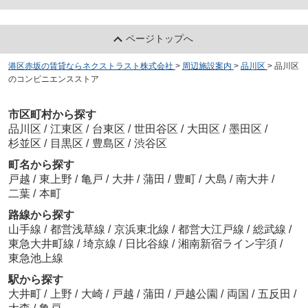
ページトップへ
港区赤坂の賃貸ならネクストラスト株式会社
>
周辺施設案内
>
品川区
>
品川区
のコンビニエンスストア
市区町村から探す
品川区
/
江東区
/
台東区
/
世田谷区
/
大田区
/
墨田区
/
杉並区
/
目黒区
/
豊島区
/
渋谷区
町名から探す
戸越
/
東上野
/
亀戸
/
大井
/
蒲田
/
豊町
/
大島
/
南大井
/
二葉
/
本町
路線から探す
山手線
/
都営浅草線
/
京浜東北線
/
都営大江戸線
/
総武線
/
東急大井町線
/
埼京線
/
日比谷線
/
湘南新宿ライン宇須
/
東急池上線
駅から探す
大井町
/
上野
/
大崎
/
戸越
/
蒲田
/
戸越公園
/
両国
/
五反田
/