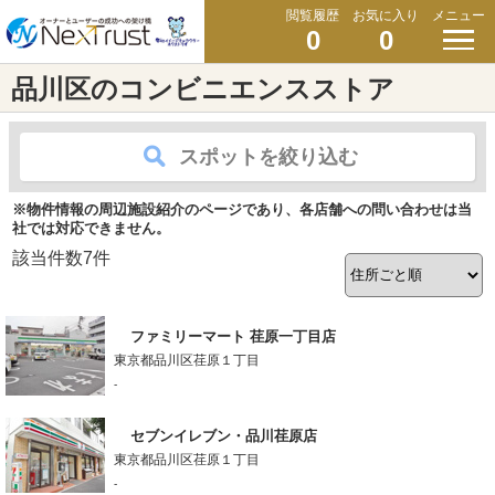
閲覧履歴
お気に入り
メニュー
0
0
品川区のコンビニエンスストア
スポットを絞り込む
※物件情報の周辺施設紹介のページであり、各店舗への問い合わせは当
社では対応できません。
該当件数
7
件
ファミリーマート 荏原一丁目店
東京都品川区荏原１丁目
-
セブンイレブン・品川荏原店
東京都品川区荏原１丁目
-