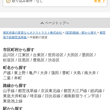
変更
絞り込み条件：
なし
ページトップへ
港区赤坂の賃貸ならネクストラスト株式会社
>
(賃貸)路線・駅から探す
>
都営
地下鉄都営浅草線
>
中延駅の賃貸
市区町村から探す
品川区
/
江東区
/
台東区
/
世田谷区
/
大田区
/
墨田区
/
杉並区
/
目黒区
/
豊島区
/
渋谷区
町名から探す
戸越
/
東上野
/
亀戸
/
大井
/
蒲田
/
豊町
/
大島
/
南大井
/
二葉
/
本町
路線から探す
山手線
/
都営浅草線
/
京浜東北線
/
都営大江戸線
/
総武線
/
東急大井町線
/
埼京線
/
日比谷線
/
湘南新宿ライン宇須
/
東急池上線
駅から探す