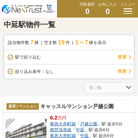
閲覧履歴
お気に入り
メニュー
0
0
中延駅物件一覧
7
19
1～7
該当物件数
棟
空き数
件
棟を表示
駅で絞り込む
変更
変更
絞り込み条件：
なし
キャッスルマンション戸越公園
賃貸 | マンション
6.2
万円
東急大井町線
「
戸越公園
」駅 徒歩5分
都営浅草線
「
中延
」駅 徒歩6分
東急大井町線
「
中延
」駅 徒歩6分