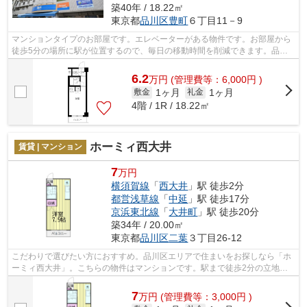
築40年 / 18.22㎡
東京都
品川区
豊町
６丁目11－9
マンションタイプのお部屋です。エレベーターがある物件です。お部屋から
徒歩5分の場所に駅が位置するので、毎日の移動時間を削減できます。品川
区で暮らすなら、ネクストラストより安...
6.2
万
円
(管理費等：6,000円 )
1ヶ月
1ヶ月
敷金
礼金
4階 / 1R / 18.22㎡
ホーミィ西大井
賃貸 | マンション
7
万円
横須賀線
「
西大井
」駅 徒歩2分
都営浅草線
「
中延
」駅 徒歩17分
京浜東北線
「
大井町
」駅 徒歩20分
築34年 / 20.00㎡
東京都
品川区
二葉
３丁目26-12
こだわりで選びたい方におすすめ。品川区エリアで住まいをお探しなら「ホ
ーミィ西大井」。こちらの物件はマンションです。駅まで徒歩2分の立地が
魅力的な、利便性の高い物件です。近く...
7
万
円
(管理費等：3,000円 )