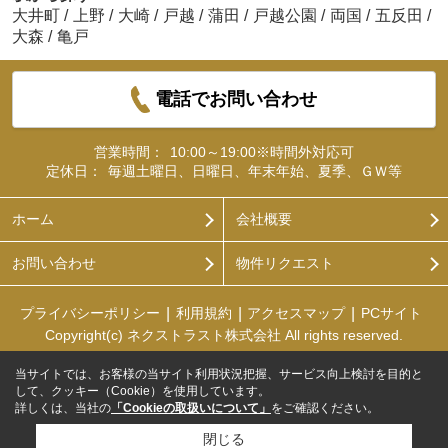
大井町
/
上野
/
大崎
/
戸越
/
蒲田
/
戸越公園
/
両国
/
五反田
/
大森
/
亀戸
電話でお問い合わせ
営業時間：
10:00～19:00※時間外対応可
定休日：
毎週土曜日、日曜日、年末年始、夏季、ＧＷ等
ホーム
会社概要
お問い合わせ
物件リクエスト
プライバシーポリシー
利用規約
アクセスマップ
PCサイト
Copyright(c) ネクストラスト株式会社 All rights reserved.
当サイトでは、お客様の当サイト利用状況把握、サービス向上検討を目的と
して、クッキー（Cookie）を使用しています。
詳しくは、当社の
「Cookieの取扱いについて」
をご確認ください。
閉じる