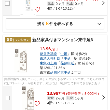
0ヶ月
0ヶ月
敷金
礼金
4階 / 1R / 13.12㎡
8
残り
件を表示する
新品家具付きマンション東中延6(KaGood東京)
賃貸 | マンション
13.96
万円
都営浅草線
「
中延
」駅 徒歩2分
東急大井町線
「
中延
」駅 徒歩2分
東急池上線
「
荏原中延
」駅 徒歩6分
築12年 / 21.86㎡
東京都
品川区
東中延
２丁目
共用設備の充実している、楽しく生活できるマンションです。こちらの物件
にはエレベーターがあります。周辺には、徒歩2分で利用できる駅がありま
す。住まいを探すにあたって、品川区へ...
13.96
万
円
(管理費等：5,000円 )
2ヶ月
1ヶ月
敷金
礼金
4階 / 1K / 21.86㎡