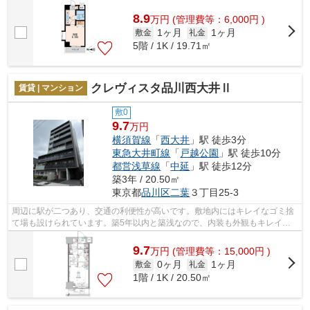
やサービスが揃っているので便利です...
8.9
万
円
(管理費等：6,000円 )
1ヶ月
1ヶ月
敷金
礼金
5階 / 1K / 19.71㎡
クレヴィスタ品川西大井Ⅱ
賃貸 | マンション
敷0
9.7
万円
横須賀線
「
西大井
」駅 徒歩3分
東急大井町線
「
戸越公園
」駅 徒歩10分
都営浅草線
「
中延
」駅 徒歩12分
築3年 / 20.50㎡
東京都
品川区
二葉
３丁目25-3
周辺に駅が二つあり、交通の利便性が高いです。敷地内にはキレイなゴミ捨
て場も設けられています。築5年以内と築浅なので、内装も外観もキレイで
す。こだわり派の方も満足度の高いデザ...
9.7
万
円
(管理費等：15,000円 )
0ヶ月
1ヶ月
敷金
礼金
1階 / 1K / 20.50㎡