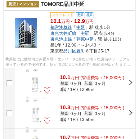
TOMORE品川中延
賃貸 | マンション
フリーレント
敷0
礼0
10.1
12.9
万円～
万円
都営浅草線
「
中延
」駅 徒歩1分
東急大井町線
「
中延
」駅 徒歩4分
東急池上線
「
荏原中延
」駅 徒歩10分
築1年 / 12.96㎡～14.43㎡
東京都
品川区
豊町
６丁目25-17
共用部には敷地内ごみ置き場・エレベータ2基など様々な設備やサービスが
揃っているので便利です。駅が周辺に2つあるので行動範囲が広がります。
駅徒歩1分のマンションなので、通勤・通...
10.1
万
円
(管理費等：15,000円 )
0ヶ月
0ヶ月
敷金
礼金
3階 / 1R / 12.96㎡
10.3
万
円
(管理費等：15,000円 )
0ヶ月
0ヶ月
敷金
礼金
3階 / 1R / 13.50㎡
10.7
万
円
(管理費等：15,000円 )