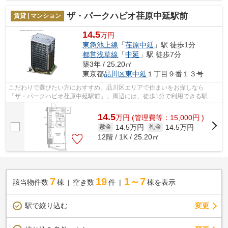
ザ・パークハビオ荏原中延駅前
賃貸 | マンション
14.5
万円
東急池上線
「
荏原中延
」駅 徒歩1分
都営浅草線
「
中延
」駅 徒歩7分
築3年 / 25.20㎡
東京都
品川区
東中延
１丁目９番１３号
こだわりで選びたい方におすすめ。品川区エリアで住まいをお探しなら
「ザ・パークハビオ荏原中延駅前」。周辺には、徒歩1分で利用できる駅が
あります。防犯対策もバッチリなマンション...
14.5
万
円
(管理費等：15,000円 )
14.5万円
14.5万円
敷金
礼金
12階 / 1K / 25.20㎡
7
19
1～7
該当物件数
棟
空き数
件
棟を表示
駅で絞り込む
変更