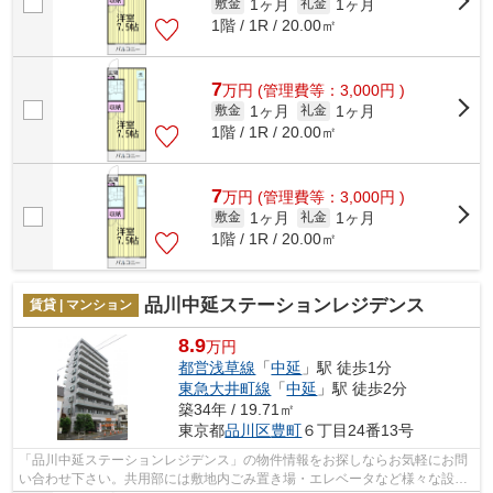
1ヶ月
1ヶ月
敷金
礼金
1階 / 1R / 20.00㎡
7
万
円
(管理費等：3,000円 )
1ヶ月
1ヶ月
敷金
礼金
1階 / 1R / 20.00㎡
7
万
円
(管理費等：3,000円 )
1ヶ月
1ヶ月
敷金
礼金
1階 / 1R / 20.00㎡
品川中延ステーションレジデンス
賃貸 | マンション
8.9
万円
都営浅草線
「
中延
」駅 徒歩1分
東急大井町線
「
中延
」駅 徒歩2分
築34年 / 19.71㎡
東京都
品川区
豊町
６丁目24番13号
「品川中延ステーションレジデンス」の物件情報をお探しならお気軽にお問
い合わせ下さい。共用部には敷地内ごみ置き場・エレベータなど様々な設備