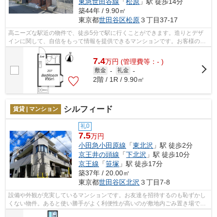
東急世田谷線
「
松原
」駅 徒歩14分
築44年 / 9.90㎡
東京都
世田谷区
松原
３丁目37-17
高ニーズな駅近の物件で、徒歩5分で駅に行くことができます。造りとデザ
インに関して、自信をもって情報を提供できるマンションです。お客様のご
希望をお伝え下さい。お電話03-5562-31...
7.4
万
円
(管理費等：- )
敷金
-
礼金
-
2階 / 1R / 9.90㎡
シルフィード
賃貸 | マンション
礼0
7.5
万円
小田急小田原線
「
東北沢
」駅 徒歩2分
京王井の頭線
「
下北沢
」駅 徒歩10分
京王線
「
笹塚
」駅 徒歩17分
築37年 / 20.00㎡
東京都
世田谷区
北沢
３丁目7-8
設備や外観が充実しているマンションです。お友達を招待するのも恥ずかし
くない物件。あると使い勝手がよく利便性が高いのが敷地内ごみ置き場で
す。駅まで歩いてアクセスできる、徒歩2...