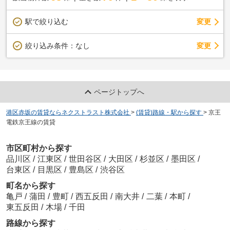
駅で絞り込む
変更
変更
絞り込み条件：
なし
ページトップへ
港区赤坂の賃貸ならネクストラスト株式会社
>
(賃貸)路線・駅から探す
>
京王
電鉄京王線の賃貸
市区町村から探す
品川区
/
江東区
/
世田谷区
/
大田区
/
杉並区
/
墨田区
/
台東区
/
目黒区
/
豊島区
/
渋谷区
町名から探す
亀戸
/
蒲田
/
豊町
/
西五反田
/
南大井
/
二葉
/
本町
/
東五反田
/
木場
/
千田
路線から探す