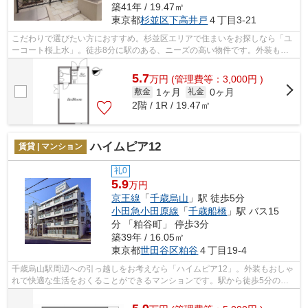
築41年 / 19.47㎡
東京都
杉並区
下高井戸
４丁目3-21
こだわりで選びたい方におすすめ。杉並区エリアで住まいをお探しなら「ユ
ーコート桜上水」。徒歩8分に駅のある、ニーズの高い物件です。外装もお
しゃれで快適な生活をおくることができ...
5.7
万
円
(管理費等：3,000円 )
1ヶ月
0ヶ月
敷金
礼金
2階 / 1R / 19.47㎡
ハイムピア12
賃貸 | マンション
礼0
5.9
万円
京王線
「
千歳烏山
」駅 徒歩5分
小田急小田原線
「
千歳船橋
」駅 バス15
分 「粕谷町」 停歩3分
築39年 / 16.05㎡
東京都
世田谷区
粕谷
４丁目19-4
千歳烏山駅周辺への引っ越しをお考えなら「ハイムピア12」。外装もおしゃ
れで快適な生活をおくることができるマンションです。駅から徒歩5分の物
件で毎日の通勤・通学が楽になります。...