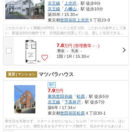
京王線
「
上北沢
」駅 徒歩9分
京王線
「
八幡山
」駅 徒歩10分
築35年 / 15.30㎡
東京都
世田谷区
上北沢
５丁目23-9
こだわりポイント満載のAP651 リック上北沢 105。こだわりの条件として多
い、駅徒歩9分の物件です。共用設備の充実している、楽しく生活できるマ
ンションです。世田谷区で新生活を始め...
7.8
万
円
(管理費等：- )
敷金
-
礼金
-
1階 / 1R / 15.30㎡
マツバラハウス
賃貸 | マンション
敷0
7.9
万円
東急世田谷線
「
松原
」駅 徒歩5分
京王線
「
下高井戸
」駅 徒歩7分
築6年 / 17.34㎡
東京都
世田谷区
松原
４丁目30-1
新生活を失敗せず、スタートさせたいならこちらの「マツバラハウス」はい
かがでしょうか。個性を出せるデザイナーズ物件で、住みやすさもありま
す。築6年の物件。駅まで徒歩5分の立地...