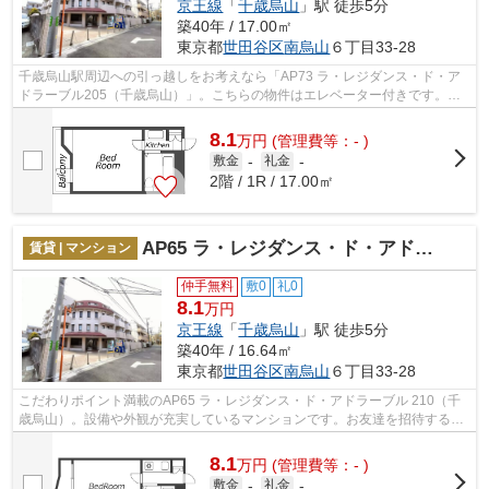
京王線
「
千歳烏山
」駅 徒歩5分
築40年 / 17.00㎡
東京都
世田谷区
南烏山
６丁目33-28
千歳烏山駅周辺への引っ越しをお考えなら「AP73 ラ・レジダンス・ド・ア
ドラーブル205（千歳烏山）」。こちらの物件はエレベーター付きです。防
犯対策もバッチリなマンションタイプの...
8.1
万
円
(管理費等：- )
敷金
-
礼金
-
2階 / 1R / 17.00㎡
AP65 ラ・レジダンス・ド・アドラーブル 210（千歳烏山）
賃貸 | マンション
仲手無料
敷0
礼0
8.1
万円
京王線
「
千歳烏山
」駅 徒歩5分
築40年 / 16.64㎡
東京都
世田谷区
南烏山
６丁目33-28
こだわりポイント満載のAP65 ラ・レジダンス・ド・アドラーブル 210（千
歳烏山）。設備や外観が充実しているマンションです。お友達を招待するの
も恥ずかしくない物件。こちらはエレベ...
8.1
万
円
(管理費等：- )
敷金
-
礼金
-