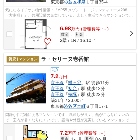
東京都
杉並区
和泉
１丁目35-4
気になるイチオシ物件情報：「AP55 メゾン・ド・ジャンティエース208
（方南町）」。共用設備の充実している、楽しく生活できるマンションで
す。駅まで徒歩10分なので、アクセスの良い...
6.98
万
円
(管理費等：- )
敷金
-
礼金
-
2階 / 1R / 16.10㎡
ラ・セリーヌ壱番館
賃貸 | マンション
礼0
7.2
万円
京王線
「
幡ヶ谷
」駅 徒歩11分
京王線
「
初台
」駅 徒歩12分
京王線
「
笹塚
」駅 徒歩22分
築31年 / 23.00㎡
東京都
渋谷区
本町
６丁目17-1
閑静な住宅地にあるマンションです。風通しが良く、熱がこもりにくいの
で、室内が暑くなりにくいです。設備や外観が充実しているマンションで
す。お友達を招待するのも恥ずかしくない...
7.2
万
円
(管理費等：- )
1ヶ月
0ヶ月
敷金
礼金