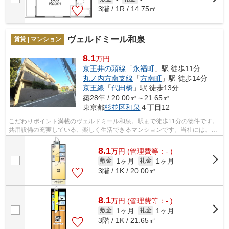
3階 / 1R / 14.75㎡
ヴェルドミール和泉
賃貸 | マンション
8.1
万円
京王井の頭線
「
永福町
」駅 徒歩11分
丸ノ内方南支線
「
方南町
」駅 徒歩14分
京王線
「
代田橋
」駅 徒歩13分
築28年 / 20.00㎡～21.65㎡
東京都
杉並区
和泉
４丁目12
こだわりポイント満載のヴェルドミール和泉。駅まで徒歩11分の物件です。
共用設備の充実している、楽しく生活できるマンションです。当社には、こ
だわり条件や特集が満載です。杉並区...
8.1
万
円
(管理費等：- )
1ヶ月
1ヶ月
敷金
礼金
3階 / 1K / 20.00㎡
8.1
万
円
(管理費等：- )
1ヶ月
1ヶ月
敷金
礼金
3階 / 1K / 21.65㎡