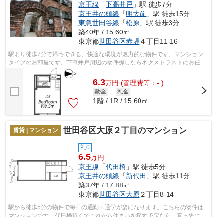
京王線
「
下高井戸
」駅 徒歩7分
京王井の頭線
「
明大前
」駅 徒歩15分
東急世田谷線
「
松原
」駅 徒歩3分
築40年 / 15.60㎡
東京都
世田谷区
赤堤
４丁目11-16
駅より徒歩7分で帰宅できる、快適な環境が魅力的な物件です。マンション
タイプのお部屋です。下高井戸周辺の物件探しならネクストラストにお任せ
ください！当社でなら、お客様のお探し...
6.3
万
円
(管理費等：- )
敷金
-
礼金
-
1階 / 1R / 15.60㎡
世田谷区大原２丁目のマンション
賃貸 | マンション
礼0
6.5
万円
京王線
「
代田橋
」駅 徒歩5分
京王井の頭線
「
新代田
」駅 徒歩11分
築37年 / 17.88㎡
東京都
世田谷区
大原
２丁目8-14
駅から徒歩5分の物件で毎日の通勤・通学が楽になります。こちらの物件は
マンションです。代田橋近くでこれから住まいを探す予定なら、真っ先に03-