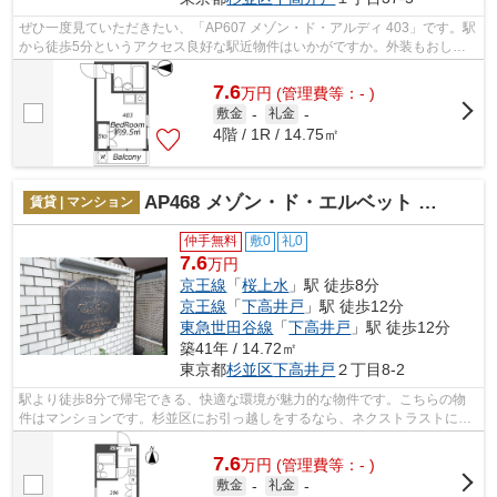
ぜひ一度見ていただきたい、「AP607 メゾン・ド・アルディ 403」です。駅
から徒歩5分というアクセス良好な駅近物件はいかがですか。外装もおしゃ
れで快適な生活をおくることができるマ...
7.6
万
円
(管理費等：- )
敷金
-
礼金
-
4階 / 1R / 14.75㎡
AP468 メゾン・ド・エルベット 306
賃貸 | マンション
仲手無料
敷0
礼0
7.6
万円
京王線
「
桜上水
」駅 徒歩8分
京王線
「
下高井戸
」駅 徒歩12分
東急世田谷線
「
下高井戸
」駅 徒歩12分
築41年 / 14.72㎡
東京都
杉並区
下高井戸
２丁目8-2
駅より徒歩8分で帰宅できる、快適な環境が魅力的な物件です。こちらの物
件はマンションです。杉並区にお引っ越しをするなら、ネクストラストにお
任せください。当社では、数多くの物件...
7.6
万
円
(管理費等：- )
敷金
-
礼金
-