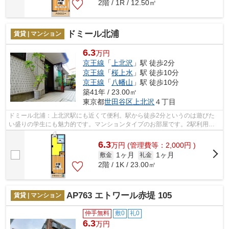
2階 / 1R / 12.50㎡
ドミール北浦
賃貸 | マンション
6.3
万円
京王線
「
上北沢
」駅 徒歩2分
京王線
「
桜上水
」駅 徒歩10分
京王線
「
八幡山
」駅 徒歩10分
築41年 / 23.00㎡
東京都
世田谷区
上北沢
４丁目
ドミール北浦：上北沢駅にも近くて便利。駅から徒歩2分というのは遊びた
い盛りの学生にも魅力的です。マンションタイプのお部屋です。2駅利用で
きる場所にあり、行き先に合わせて使い...
6.3
万
円
(管理費等：2,000円 )
1ヶ月
1ヶ月
敷金
礼金
2階 / 1K / 23.00㎡
AP763 エトワール赤堤 105
賃貸 | マンション
仲手無料
敷0
礼0
6.3
万円