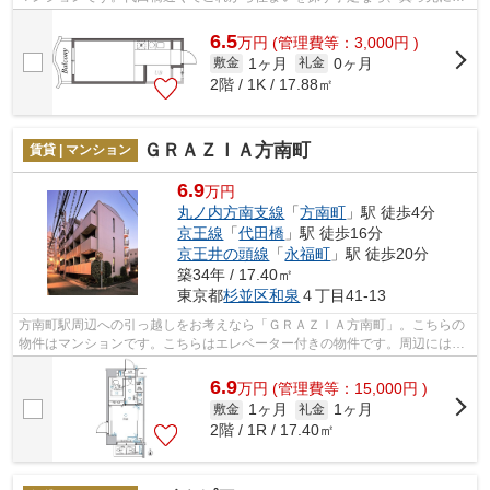
5562-3131までお電話下さい。ネクスト...
6.5
万
円
(管理費等：3,000円 )
1ヶ月
0ヶ月
敷金
礼金
2階 / 1K / 17.88㎡
ＧＲＡＺＩＡ方南町
賃貸 | マンション
6.9
万円
丸ノ内方南支線
「
方南町
」駅 徒歩4分
京王線
「
代田橋
」駅 徒歩16分
京王井の頭線
「
永福町
」駅 徒歩20分
築34年 / 17.40㎡
東京都
杉並区
和泉
４丁目41-13
方南町駅周辺への引っ越しをお考えなら「ＧＲＡＺＩＡ方南町」。こちらの
物件はマンションです。こちらはエレベーター付きの物件です。周辺には、
徒歩4分で利用できる駅があります。日...
6.9
万
円
(管理費等：15,000円 )
1ヶ月
1ヶ月
敷金
礼金
2階 / 1R / 17.40㎡