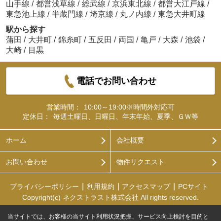
山手線
/
都営浅草線
/
総武線
/
京浜東北線
/
都営大江戸線
/
東急池上線
/
半蔵門線
/
埼京線
/
丸ノ内線
/
東急大井町線
駅から探す
蒲田
/
大井町
/
錦糸町
/
五反田
/
両国
/
亀戸
/
大森
/
池袋
/
大崎
/
目黒
電話でお問い合わせ
営業時間：
10:00～19:00※時間外対応可
定休日：
毎週土曜日、日曜日、年末年始、夏季、ＧＷ等
ホーム
会社概要
お問い合わせ
物件リクエスト
プライバシーポリシー
利用規約
アクセスマップ
PCサイト
Copyright(c) ネクストラスト株式会社 All rights reserved.
当サイトでは、お客様の当サイト利用状況把握、サービス向上検討を目的と