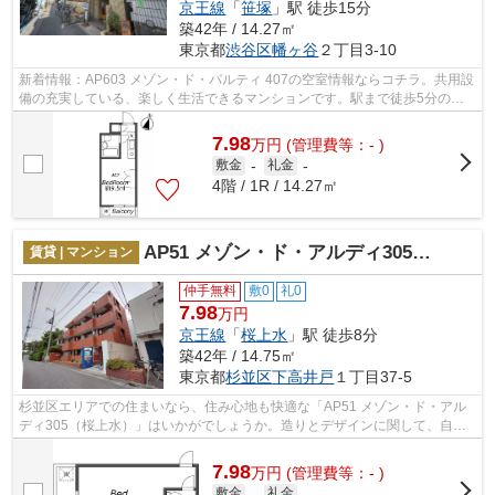
京王線
「
笹塚
」駅 徒歩15分
築42年 / 14.27㎡
東京都
渋谷区
幡ヶ谷
２丁目3-10
新着情報：AP603 メゾン・ド・パルティ 407の空室情報ならコチラ。共用設
備の充実している、楽しく生活できるマンションです。駅まで徒歩5分の立
地が魅力的な、利便性の高い物件です。...
7.98
万
円
(管理費等：- )
敷金
-
礼金
-
4階 / 1R / 14.27㎡
AP51 メゾン・ド・アルディ305（桜上水）
賃貸 | マンション
仲手無料
敷0
礼0
7.98
万円
京王線
「
桜上水
」駅 徒歩8分
築42年 / 14.75㎡
東京都
杉並区
下高井戸
１丁目37-5
杉並区エリアでの住まいなら、住み心地も快適な「AP51 メゾン・ド・アル
ディ305（桜上水）」はいかがでしょうか。造りとデザインに関して、自信
をもって情報を提供できるマンションで...
7.98
万
円
(管理費等：- )
敷金
-
礼金
-