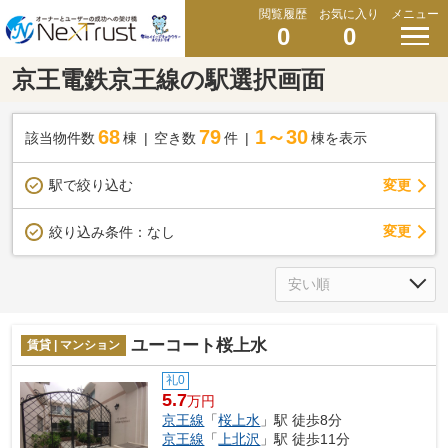
閲覧履歴
お気に入り
メニュー
0
0
京王電鉄京王線の駅選択画面
68
79
1～30
該当物件数
棟
空き数
件
棟を表示
駅で絞り込む
変更
変更
絞り込み条件：
なし
ユーコート桜上水
賃貸 | マンション
礼0
5.7
万円
京王線
「
桜上水
」駅 徒歩8分
京王線
「
上北沢
」駅 徒歩11分