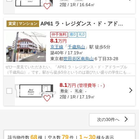
2階 / 1R / 16.64㎡
AP61 ラ・レジダンス・ド・アドラーブル（千歳烏山）
賃貸 | マンション
仲手無料
敷0
礼0
8.1
万円
京王線
「
千歳烏山
」駅 徒歩5分
築40年 / 17.19㎡
東京都
世田谷区
南烏山
６丁目33-28
ぜひ一度見ていただきたい、「AP61 ラ・レジダンス・ド・アドラーブル
（千歳烏山）」です。駅から徒歩5分というのは遊びたい盛りの学生にも魅
力的です。エレベーターがある物件です。...
8.1
万
円
(管理費等：- )
敷金
-
礼金
-
2階 / 1R / 17.19㎡
次の30件へ
68
79
1～30
該当物件数
棟
空き数
件
棟を表示