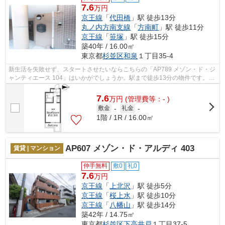
7.6
万円
京王線
「
代田橋
」駅 徒歩13分
丸ノ内方南支線
「
方南町
」駅 徒歩11分
京王線
「
笹塚
」駅 徒歩15分
築40年 / 16.00㎡
東京都
杉並区
和泉
１丁目35-4
新生活を失敗せず、スタートさせたいならこちらの「AP789 メゾン・ド・ジ
ャンティエース 104」はいかがでしょうか。駅まで徒歩13分の物件です。防
犯対策もバッチリなマンションタイプ...
7.6
万
円
(管理費等：- )
敷金
-
礼金
-
1階 / 1R / 16.00㎡
AP607 メゾン・ド・アルディ 403
賃貸 | マンション
仲手無料
敷0
礼0
7.6
万円
京王線
「
上北沢
」駅 徒歩5分
京王線
「
桜上水
」駅 徒歩10分
京王線
「
八幡山
」駅 徒歩14分
築42年 / 14.75㎡
東京都
杉並区
下高井戸
１丁目37-5