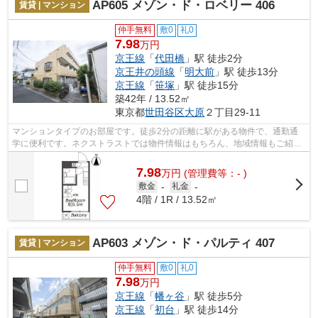
AP605 メゾン・ド・ロベリー 406
賃貸 | マンション
仲手無料
敷0
礼0
7.98
万円
京王線
「
代田橋
」駅 徒歩2分
京王井の頭線
「
明大前
」駅 徒歩13分
京王線
「
笹塚
」駅 徒歩15分
築42年 / 13.52㎡
東京都
世田谷区
大原
２丁目29-11
マンションタイプのお部屋です。徒歩2分の距離に駅がある物件で、通勤通
学に便利です。ネクストラストでは物件情報はもちろん、地域情報もご紹介
しております。まずは03-5562-3131から...
7.98
万
円
(管理費等：- )
敷金
-
礼金
-
4階 / 1R / 13.52㎡
AP603 メゾン・ド・パルティ 407
賃貸 | マンション
仲手無料
敷0
礼0
7.98
万円
京王線
「
幡ヶ谷
」駅 徒歩5分
京王線
「
初台
」駅 徒歩14分