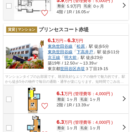
5.9
万
円
(管理費等：5,000円 )
5.9万円
0ヶ月
敷金
礼金
4階 / 1R / 16.05㎡
プリンセスコート赤堤
賃貸 | マンション
6.1
6.3
万円～
万円
東急世田谷線
「
松原
」駅 徒歩5分
東急世田谷線
「
下高井戸
」駅 徒歩11分
京王線
「
明大前
」駅 徒歩23分
築19年 / 12.50㎡～13.39㎡
東京都
世田谷区
赤堤
３丁目19-15
マンションタイプのお部屋です。眺望良好なエリアの物件で魅力的です。駅
から徒歩5分の物件で毎日の通勤・通学が楽になります。短時間でごみ出し
を終えられるように、敷地内にゴミ置き...
6.1
万
円
(管理費等：4,000円 )
1ヶ月
1ヶ月
敷金
礼金
2階 / 1R / 13.39㎡
6.3
万
円
(管理費等：4,000円 )
1ヶ月
1ヶ月
敷金
礼金