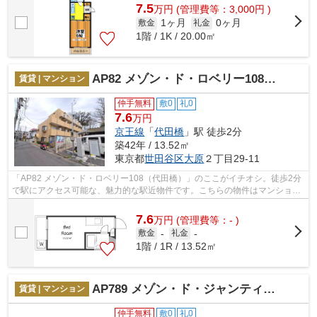
7.5
万
円
(管理費等：3,000円 )
1ヶ月
0ヶ月
敷金
礼金
1階 / 1K / 20.00㎡
AP82 メゾン・ド・ロベリー108（代田橋）
賃貸 | マンション
仲手無料
敷0
礼0
7.6
万円
京王線
「
代田橋
」駅 徒歩2分
築42年 / 13.52㎡
東京都
世田谷区
大原
２丁目29-11
「AP82 メゾン・ド・ロベリー108（代田橋）」のここがイチオシ。徒歩2分
で駅にアクセス可能な、魅力的な駅近物件です。こちらの物件はマンション
です。住まい検索をするなら、世田谷区...
7.6
万
円
(管理費等：- )
敷金
-
礼金
-
1階 / 1R / 13.52㎡
AP789 メゾン・ド・ジャンティエース 104
賃貸 | マンション
仲手無料
敷0
礼0