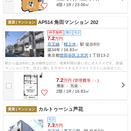
4階 / 1R / 23.00㎡
AP514 角田マンション 202
賃貸 | マンション
仲手無料
敷0
礼0
7.2
万円
京王線
「
桜上水
」駅 徒歩8分
築34年 / 16.83㎡
東京都
世田谷区
上北沢
１丁目13-2
駅から徒歩8分にある物件なので、電車利用が多い方にオススメです。新築
マンションです。住まい探しをサポートするネクストラストにお任せくださ
い！03-5562-3131まで希望条件をお申し...
7.2
万
円
(管理費等：- )
敷金
-
礼金
-
2階 / 1R / 16.83㎡
カルトゥーシュ芦花
賃貸 | マンション
礼0
7.3
万円