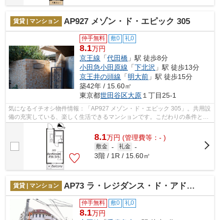
AP927 メゾン・ド・エピック 305
賃貸 | マンション
仲手無料
敷0
礼0
8.1
万円
京王線
「
代田橋
」駅 徒歩8分
小田急小田原線
「
下北沢
」駅 徒歩13分
京王井の頭線
「
明大前
」駅 徒歩15分
築42年 / 15.60㎡
東京都
世田谷区
大原
１丁目25-1
気になるイチオシ物件情報：「AP927 メゾン・ド・エピック 305」。共用設
備の充実している、楽しく生活できるマンションです。こだわりの条件とし
て多い、駅徒歩8分の物件です。ネクス...
8.1
万
円
(管理費等：- )
敷金
-
礼金
-
3階 / 1R / 15.60㎡
AP73 ラ・レジダンス・ド・アドラーブル205（千歳烏山）
賃貸 | マンション
仲手無料
敷0
礼0
8.1
万円