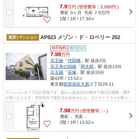
7.9
万
円
(管理費等：5,000円 )
0ヶ月
7.9万円
敷金
礼金
1階 / 1R / 17.34㎡
AP823 メゾン・ド・ロベリー 202
賃貸 | マンション
仲手無料
敷0
礼0
7.98
万円
京王線
「
代田橋
」駅 徒歩2分
京王井の頭線
「
明大前
」駅 徒歩13分
京王線
「
笹塚
」駅 徒歩15分
築42年 / 13.52㎡
東京都
世田谷区
大原
２丁目29-11
マンションタイプのお部屋です。駅から徒歩2分の物件で毎日の通勤・通学
が楽になります。世田谷区で新生活を始めるなら、ネクストラストが取り扱
う賃貸物件はいかがでしょうか。ご要望...
7.98
万
円
(管理費等：- )
敷金
-
礼金
-
2階 / 1R / 13.52㎡