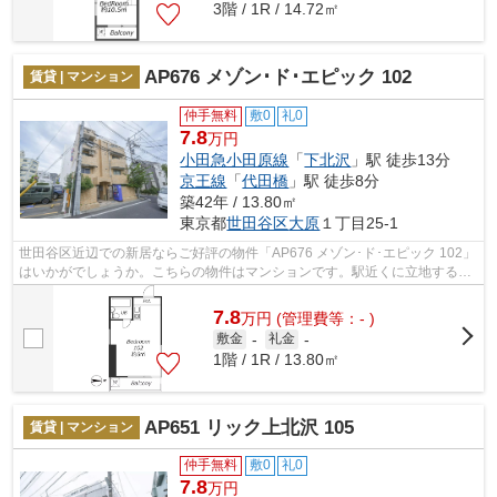
3階 / 1R / 14.72㎡
AP676 メゾン･ド･エピック 102
賃貸 | マンション
仲手無料
敷0
礼0
7.8
万円
小田急小田原線
「
下北沢
」駅 徒歩13分
京王線
「
代田橋
」駅 徒歩8分
築42年 / 13.80㎡
東京都
世田谷区
大原
１丁目25-1
世田谷区近辺での新居ならご好評の物件「AP676 メゾン･ド･エピック 102」
はいかがでしょうか。こちらの物件はマンションです。駅近くに立地する物
件で、徒歩13分程でアクセスできます...
7.8
万
円
(管理費等：- )
敷金
-
礼金
-
1階 / 1R / 13.80㎡
AP651 リック上北沢 105
賃貸 | マンション
仲手無料
敷0
礼0
7.8
万円