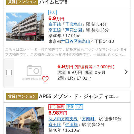
ハイムピア8
賃貸 | マンション
礼0
6.9
万円
京王線
「
千歳烏山
」駅 徒歩4分
京王線
「
芦花公園
」駅 徒歩13分
築40年 / 17.01㎡
東京都
世田谷区
南烏山
４丁目14-13
こちらはエレベーター付き物件です。防犯対策もバッチリなマンションタイ
プの物件です。この物件は駅から徒歩4分の物件です。千歳烏山近くなら、
通勤や通学で不便を感じることも少ない...
6.9
万
円
(管理費等：7,000円 )
6.9万円
0ヶ月
敷金
礼金
2階 / 1R / 17.01㎡
AP55 メゾン・ド・ジャンティエース208 （方南町）
賃貸 | マンション
仲手無料
敷0
礼0
6.98
万円
丸ノ内方南支線
「
方南町
」駅 徒歩10分
京王線
「
代田橋
」駅 徒歩12分
築40年 / 16.10㎡