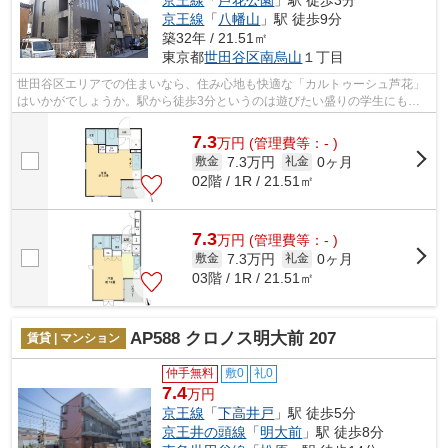
京王線
「
芦花公園
」駅 徒歩3分
京王線
「
八幡山
」駅 徒歩9分
築32年 / 21.51㎡
東京都
世田谷区
南烏山
１丁目
世田谷区エリアでの住まいなら、住み心地も快適な「カルトゥーシュ芦花」
はいかがでしょうか。駅から徒歩3分というのは遊びたい盛りの学生にも魅
力的です。こちらの物件はマンションで...
7.3
万
円
(管理費等：- )
7.3万円
0ヶ月
敷金
礼金
02階 / 1R / 21.51㎡
7.3
万
円
(管理費等：- )
7.3万円
0ヶ月
敷金
礼金
03階 / 1R / 21.51㎡
AP588 クロノス明大前 207
賃貸 | マンション
仲手無料
敷0
礼0
7.4
万円
京王線
「
下高井戸
」駅 徒歩5分
京王井の頭線
「
明大前
」駅 徒歩8分