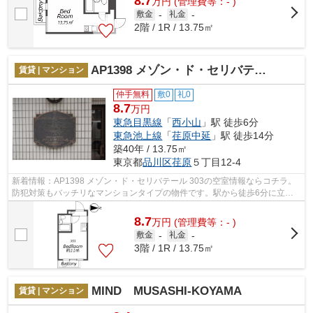
8.7
万
円
(管理費等：- )
敷金
-
礼金
-
2階 / 1R / 13.75㎡
AP1398 メゾン・ド・セリバテール 303
賃貸 | マンション
仲手無料
敷0
礼0
8.7
万円
東急目黒線
「
西小山
」駅 徒歩6分
東急池上線
「
荏原中延
」駅 徒歩14分
築40年 / 13.75㎡
東京都
品川区
荏原
５丁目12-4
新着情報：AP1398 メゾン・ド・セリバテール 303の空室情報ならコチラ。
防犯対策もバッチリなマンションタイプの物件です。駅から徒歩6分に立地
する、魅力的な駅近物件です。品川区で...
8.7
万
円
(管理費等：- )
敷金
-
礼金
-
3階 / 1R / 13.75㎡
MIND MUSASHI-KOYAMA
賃貸 | マンション