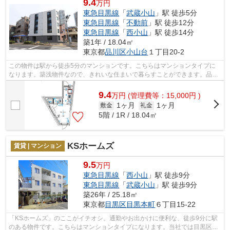
9.4
万円
東急目黒線
「
武蔵小山
」駅 徒歩5分
東急目黒線
「
不動前
」駅 徒歩12分
東急目黒線
「
西小山
」駅 徒歩14分
築1年 / 18.04㎡
東京都
品川区
小山台
１丁目20-2
この物件は駅から徒歩5分のマンションです。こちらはマンションタイプに
なります。築浅物件なので、きれいな住まいで暮らすことができます。品川
区エリアや武蔵小山付近での住まい選び...
9.4
万
円
(管理費等：15,000円 )
1ヶ月
1ヶ月
敷金
礼金
5階 / 1R / 18.04㎡
KSホームズ
賃貸 | マンション
9.5
万円
東急目黒線
「
西小山
」駅 徒歩9分
東急目黒線
「
武蔵小山
」駅 徒歩9分
築26年 / 25.18㎡
東京都
目黒区
目黒本町
６丁目15-22
「KSホームズ」のここがイチオシ。通勤やお出かけに便利な、徒歩9分に駅
のある物件です。こちらはマンションタイプになります。当社では目黒区に