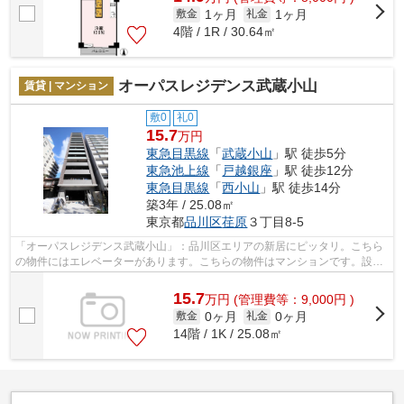
1ヶ月
1ヶ月
敷金
礼金
4階 / 1R / 30.64㎡
オーパスレジデンス武蔵小山
賃貸 | マンション
敷0
礼0
15.7
万円
東急目黒線
「
武蔵小山
」駅 徒歩5分
東急池上線
「
戸越銀座
」駅 徒歩12分
東急目黒線
「
西小山
」駅 徒歩14分
築3年 / 25.08㎡
東京都
品川区
荏原
３丁目8-5
「オーパスレジデンス武蔵小山」：品川区エリアの新居にピッタリ。こちら
の物件にはエレベーターがあります。こちらの物件はマンションです。設備
が充実してうれしい、築浅物件です。...
15.7
万
円
(管理費等：9,000円 )
0ヶ月
0ヶ月
敷金
礼金
14階 / 1K / 25.08㎡