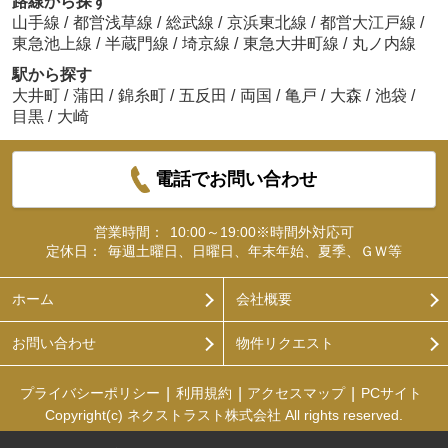
路線から探す
山手線
/
都営浅草線
/
総武線
/
京浜東北線
/
都営大江戸線
/
東急池上線
/
半蔵門線
/
埼京線
/
東急大井町線
/
丸ノ内線
駅から探す
大井町
/
蒲田
/
錦糸町
/
五反田
/
両国
/
亀戸
/
大森
/
池袋
/
目黒
/
大崎
電話でお問い合わせ
営業時間：
10:00～19:00※時間外対応可
定休日：
毎週土曜日、日曜日、年末年始、夏季、ＧＷ等
ホーム
会社概要
お問い合わせ
物件リクエスト
プライバシーポリシー
利用規約
アクセスマップ
PCサイト
Copyright(c) ネクストラスト株式会社 All rights reserved.