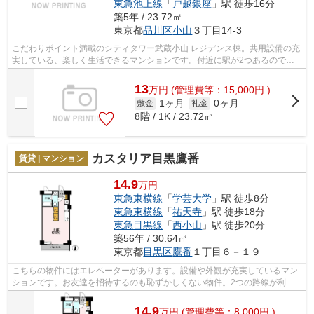
東急池上線
「
戸越銀座
」駅 徒歩16分
築5年 / 23.72㎡
東京都
品川区
小山
３丁目14-3
こだわりポイント満載のシティタワー武蔵小山 レジデンス棟。共用設備の充
実している、楽しく生活できるマンションです。付近に駅が2つあるので、
経路を用途や行き先によって選べる物...
13
万
円
(管理費等：15,000円 )
1ヶ月
0ヶ月
敷金
礼金
8階 / 1K / 23.72㎡
カスタリア目黒鷹番
賃貸 | マンション
14.9
万円
東急東横線
「
学芸大学
」駅 徒歩8分
東急東横線
「
祐天寺
」駅 徒歩18分
東急目黒線
「
西小山
」駅 徒歩20分
築56年 / 30.64㎡
東京都
目黒区
鷹番
１丁目６－１９
こちらの物件にはエレベーターがあります。設備や外観が充実しているマン
ションです。お友達を招待するのも恥ずかしくない物件。2つの路線が利用
可能で、どちらかの路線にトラブルがあ...
14.9
万
円
(管理費等：8,000円 )