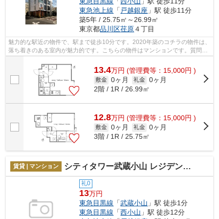
東急目黒線
「
西小山
」駅 徒歩11分
東急池上線
「
戸越銀座
」駅 徒歩11分
築5年 / 25.75㎡～26.99㎡
東京都
品川区
荏原
４丁目
魅力的な駅近の物件で、駅まで徒歩10分です。2020年築のコチラの物件は、
落ち着きのある室内が魅力的です。こちらの物件はマンションです。質問等
はinfo-chintai@nx-trust.comよりご連...
13.4
万
円
(管理費等：15,000円 )
0ヶ月
0ヶ月
敷金
礼金
2階 / 1R / 26.99㎡
12.8
万
円
(管理費等：15,000円 )
0ヶ月
0ヶ月
敷金
礼金
3階 / 1R / 25.75㎡
シティタワー武蔵小山 レジデンス棟
賃貸 | マンション
礼0
13
万円
東急目黒線
「
武蔵小山
」駅 徒歩1分
東急目黒線
「
西小山
」駅 徒歩12分