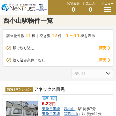
閲覧履歴
お気に入り
メニュー
0
0
西小山駅物件一覧
11
12
1～11
該当物件数
棟
空き数
件
棟を表示
駅で絞り込む
変更
変更
絞り込み条件：
なし
アネックス目黒
賃貸 | マンション
敷0
礼0
6.2
万円
東急目黒線
「
西小山
」駅 徒歩7分
東急目黒線
「
武蔵小山
」駅 徒歩11分