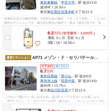
東急東横線
「
学芸大学
」駅 徒歩21分
築38年 / 16.50㎡
東京都
目黒区
目黒本町
６丁目22-3
目黒区近辺での物件情報：大好評のあの物件「アネックス目黒」。こちらの
物件はマンションです。魅力的な駅近の物件で、駅まで徒歩7分です。目黒
区周辺での住まい選びなら、西小山周辺...
6.2
万
円
(管理費等：3,000円 )
0ヶ月
0ヶ月
敷金
礼金
3階 / 1K / 16.50㎡
AP71 メゾン・ド・セリバテール207（西小山）
賃貸 | マンション
仲手無料
敷0
礼0
8.7
万円
東急目黒線
「
西小山
」駅 徒歩6分
東急池上線
「
荏原中延
」駅 徒歩14分
築40年 / 13.75㎡
東京都
品川区
荏原
５丁目12-4
こだわりで選びたい方におすすめ。品川区エリアで住まいをお探しなら
「AP71 メゾン・ド・セリバテール207（西小山）」。マンションタイプのお
部屋です。アクセスの良い徒歩6分の物件で...