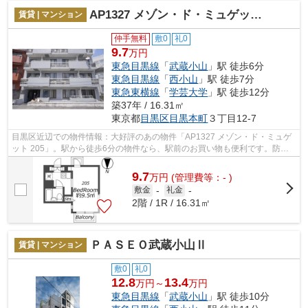
AP1327 メゾン・ド・ミュゲット 205
賃貸 | マンション
仲手無料
敷0
礼0
9.7
万円
東急目黒線
「
武蔵小山
」駅 徒歩6分
東急目黒線
「
西小山
」駅 徒歩7分
東急東横線
「
学芸大学
」駅 徒歩12分
築37年 / 16.31㎡
東京都
目黒区
目黒本町
３丁目12-7
目黒区近辺での物件情報：大好評のあの物件「AP1327 メゾン・ド・ミュゲ
ット 205」。駅から徒歩6分の物件なら、駅前のお買い物も便利です。防犯
対策もバッチリなマンションタイプの物...
9.7
万
円
(管理費等：- )
敷金
-
礼金
-
2階 / 1R / 16.31㎡
ＰＡＳＥＯ武蔵小山Ⅱ
賃貸 | マンション
敷0
礼0
12.8
13.4
万円～
万円
東急目黒線
「
武蔵小山
」駅 徒歩10分