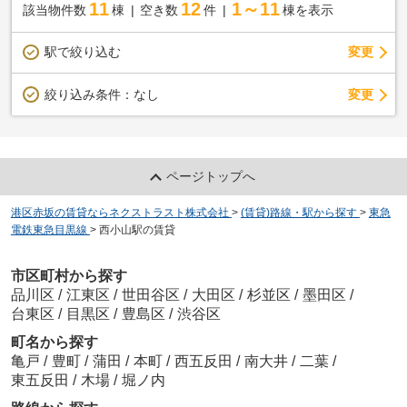
11
12
1～11
該当物件数
棟
空き数
件
棟を表示
駅で絞り込む
変更
変更
絞り込み条件：
なし
ページトップへ
港区赤坂の賃貸ならネクストラスト株式会社
>
(賃貸)路線・駅から探す
>
東急
電鉄東急目黒線
>
西小山駅の賃貸
市区町村から探す
品川区
/
江東区
/
世田谷区
/
大田区
/
杉並区
/
墨田区
/
台東区
/
目黒区
/
豊島区
/
渋谷区
町名から探す
亀戸
/
豊町
/
蒲田
/
本町
/
西五反田
/
南大井
/
二葉
/
東五反田
/
木場
/
堀ノ内