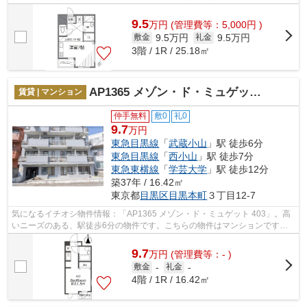
ある物件情報をご紹介しております。気...
9.5
万
円
(管理費等：5,000円 )
9.5万円
9.5万円
敷金
礼金
3階 / 1R / 25.18㎡
AP1365 メゾン・ド・ミュゲット 403
賃貸 | マンション
仲手無料
敷0
礼0
9.7
万円
東急目黒線
「
武蔵小山
」駅 徒歩6分
東急目黒線
「
西小山
」駅 徒歩7分
東急東横線
「
学芸大学
」駅 徒歩12分
築37年 / 16.42㎡
東京都
目黒区
目黒本町
３丁目12-7
気になるイチオシ物件情報：「AP1365 メゾン・ド・ミュゲット 403」。高
いニーズのある、駅徒歩6分の物件です。こちらの物件はマンションです。
武蔵小山駅周辺でのお住まい検索を成功...
9.7
万
円
(管理費等：- )
敷金
-
礼金
-
4階 / 1R / 16.42㎡