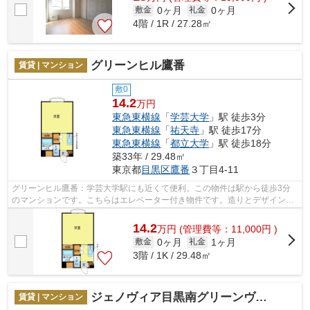
0ヶ月
0ヶ月
敷金
礼金
4階 / 1R / 27.28㎡
グリーンヒル鷹番
賃貸 | マンション
敷0
14.2
万円
東急東横線
「
学芸大学
」駅 徒歩3分
東急東横線
「
祐天寺
」駅 徒歩17分
東急東横線
「
都立大学
」駅 徒歩18分
築33年 / 29.48㎡
東京都
目黒区
鷹番
３丁目4-11
グリーンヒル鷹番：学芸大学駅にも近くて便利。この物件は駅から徒歩3分
のマンションです。こちらはエレベーター付き物件です。造りとデザインに
関して、自信をもって情報を提供できる...
14.2
万
円
(管理費等：11,000円 )
0ヶ月
1ヶ月
敷金
礼金
3階 / 1K / 29.48㎡
ジェノヴィア目黒南グリーンヴェール
賃貸 | マンション