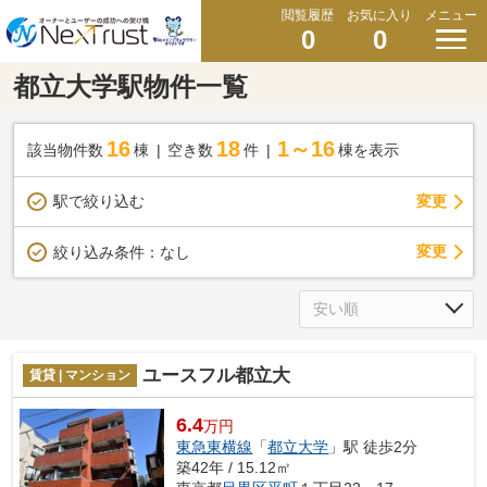
閲覧履歴
お気に入り
メニュー
0
0
都立大学駅物件一覧
16
18
1～16
該当物件数
棟
空き数
件
棟を表示
駅で絞り込む
変更
変更
絞り込み条件：
なし
ユースフル都立大
賃貸 | マンション
6.4
万円
東急東横線
「
都立大学
」駅 徒歩2分
築42年 / 15.12㎡