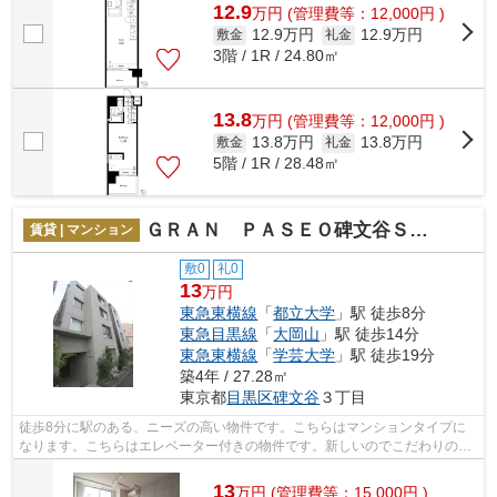
12.9
万
円
(管理費等：12,000円 )
12.9万円
12.9万円
敷金
礼金
3階 / 1R / 24.80㎡
13.8
万
円
(管理費等：12,000円 )
13.8万円
13.8万円
敷金
礼金
5階 / 1R / 28.48㎡
ＧＲＡＮ ＰＡＳＥＯ碑文谷Ｓｏｕｔｈ
賃貸 | マンション
敷0
礼0
13
万円
東急東横線
「
都立大学
」駅 徒歩8分
東急目黒線
「
大岡山
」駅 徒歩14分
東急東横線
「
学芸大学
」駅 徒歩19分
築4年 / 27.28㎡
東京都
目黒区
碑文谷
３丁目
徒歩8分に駅のある、ニーズの高い物件です。こちらはマンションタイプに
なります。こちらはエレベーター付きの物件です。新しいのでこだわりの多
い方にもおすすめの築浅物件です。失敗...
13
万
円
(管理費等：15,000円 )