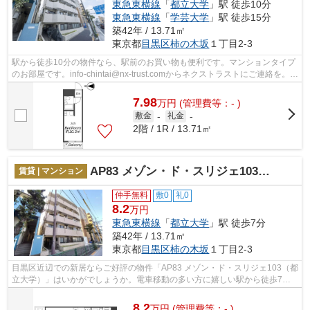
東急東横線
「
都立大学
」駅 徒歩10分
東急東横線
「
学芸大学
」駅 徒歩15分
築42年 / 13.71㎡
東京都
目黒区
柿の木坂
１丁目2-3
駅から徒歩10分の物件なら、駅前のお買い物も便利です。マンションタイプ
のお部屋です。info-chintai@nx-trust.comからネクストラストにご連絡を。目
黒区エリアの物件に関する事なら、...
7.98
万
円
(管理費等：- )
敷金
-
礼金
-
2階 / 1R / 13.71㎡
AP83 メゾン・ド・スリジェ103（都立大学）
賃貸 | マンション
仲手無料
敷0
礼0
8.2
万円
東急東横線
「
都立大学
」駅 徒歩7分
築42年 / 13.71㎡
東京都
目黒区
柿の木坂
１丁目2-3
目黒区近辺での新居ならご好評の物件「AP83 メゾン・ド・スリジェ103（都
立大学）」はいかがでしょうか。電車移動の多い方に嬉しい駅から徒歩7分
の物件です。こちらはマンションタイプ...
8.2
万
円
(管理費等：- )