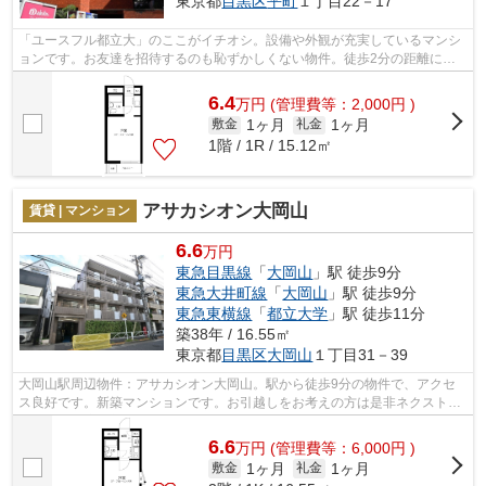
東京都
目黒区
平町
１丁目22－17
「ユースフル都立大」のここがイチオシ。設備や外観が充実しているマンシ
ョンです。お友達を招待するのも恥ずかしくない物件。徒歩2分の距離に駅
がある物件で、通勤通学に便利です。快...
6.4
万
円
(管理費等：2,000円 )
1ヶ月
1ヶ月
敷金
礼金
1階 / 1R / 15.12㎡
アサカシオン大岡山
賃貸 | マンション
6.6
万円
東急目黒線
「
大岡山
」駅 徒歩9分
東急大井町線
「
大岡山
」駅 徒歩9分
東急東横線
「
都立大学
」駅 徒歩11分
築38年 / 16.55㎡
東京都
目黒区
大岡山
１丁目31－39
大岡山駅周辺物件：アサカシオン大岡山。駅から徒歩9分の物件で、アクセ
ス良好です。新築マンションです。お引越しをお考えの方は是非ネクストラ
ストへ。快適な新生活のスタートはコチ...
6.6
万
円
(管理費等：6,000円 )
1ヶ月
1ヶ月
敷金
礼金