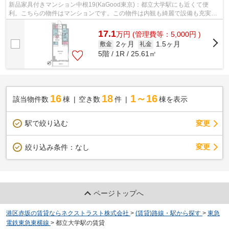
新品家具付きマンション中根19(KaGood東京)：都立大学駅にも近くて便
利。こちらの物件はマンションです。この物件は内観も綺麗で設備も充実し
た、平成31年築となっています。エレベー...
17.1
万
円
(管理費等：5,000円 )
2ヶ月
1.5ヶ月
敷金
礼金
5階 / 1R / 25.61㎡
16
18
1～16
該当物件数
棟
空き数
件
棟を表示
駅で絞り込む
変更
変更
絞り込み条件：
なし
ページトップへ
港区赤坂の賃貸ならネクストラスト株式会社
>
(賃貸)路線・駅から探す
>
東急
電鉄東急東横線
>
都立大学駅の賃貸