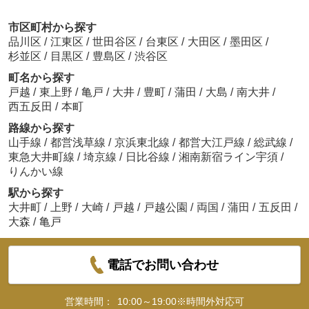
市区町村から探す
品川区
/
江東区
/
世田谷区
/
台東区
/
大田区
/
墨田区
/
杉並区
/
目黒区
/
豊島区
/
渋谷区
町名から探す
戸越
/
東上野
/
亀戸
/
大井
/
豊町
/
蒲田
/
大島
/
南大井
/
西五反田
/
本町
路線から探す
山手線
/
都営浅草線
/
京浜東北線
/
都営大江戸線
/
総武線
/
東急大井町線
/
埼京線
/
日比谷線
/
湘南新宿ライン宇須
/
りんかい線
駅から探す
大井町
/
上野
/
大崎
/
戸越
/
戸越公園
/
両国
/
蒲田
/
五反田
/
大森
/
亀戸
電話でお問い合わせ
営業時間：
10:00～19:00※時間外対応可