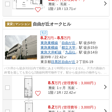
敷金
-
礼金
-
1階 / 1R / 13.71㎡
自由が丘オークヒル
賃貸 | マンション
礼0
8.2
8.5
万円～
万円
東急東横線
「
自由が丘
」駅 徒歩8分
東急東横線
「
都立大学
」駅 徒歩15分
東急大井町線
「
九品仏
」駅 徒歩14分
築39年 / 22.42㎡
東京都
目黒区
自由が丘
２丁目6-19
バス停から徒歩3分以内で移動にあまり時間がかかりません。片方の路線の
終電を逃しても安心な2路線利用可物件です。駅から徒歩8分の物件なら、駅
前のお買い物も便利です。外装もおしゃ...
8.5
万
円
(管理費等：3,000円 )
1ヶ月
敷金
礼金
-
1階 / 1R / 22.42㎡
8.2
万
円
(管理費等：3,000円 )
敷金
礼金