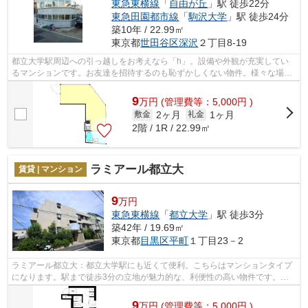
東急東横線
「
自由が丘
」駅 徒歩22分
東急田園都市線
「
駒沢大学
」駅 徒歩24分
築10年 / 22.99㎡
東京都
世田谷区
深沢
２丁目8-19
都立大学駅周辺への引っ越しをお考えなら「h」。設備や外観が充実してい
るマンションです。お友達を招待するのも恥ずかしくない物件。様々な場所
へのアクセスが便利になる、2駅利用可...
9
万
円
(管理費等：5,000円 )
2ヶ月
1ヶ月
敷金
礼金
2階 / 1R / 22.99㎡
ラミアール都立大
賃貸 | マンション
9
万円
東急東横線
「
都立大学
」駅 徒歩3分
築42年 / 19.69㎡
東京都
目黒区
平町
１丁目23－2
ラミアール都立大：都立大学駅にも近くて便利。こちらはマンションタイプ
になります。駅まで徒歩3分の立地が魅力的な、利便性の高い物件です。住
まいを探すなら、交通に便利な都立大学...
9
万
円
(管理費等：5,000円 )