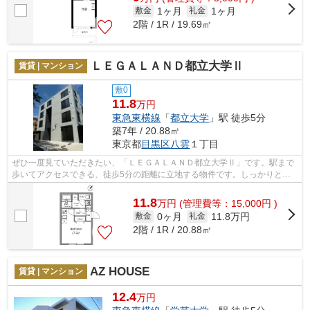
1ヶ月
1ヶ月
敷金
礼金
2階 / 1R / 19.69㎡
ＬＥＧＡＬＡＮＤ都立大学Ⅱ
賃貸 | マンション
敷0
11.8
万円
東急東横線
「
都立大学
」駅 徒歩5分
築7年 / 20.88㎡
東京都
目黒区
八雲
１丁目
ぜひ一度見ていただきたい、「ＬＥＧＡＬＡＮＤ都立大学Ⅱ」です。駅まで
歩いてアクセスできる、徒歩5分の距離に立地する物件です。しっかりとし
た造りが自慢の築7年の物件。造りとデザ...
11.8
万
円
(管理費等：15,000円 )
0ヶ月
11.8万円
敷金
礼金
2階 / 1R / 20.88㎡
AZ HOUSE
賃貸 | マンション
12.4
万円