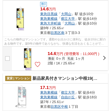
敷0
14.6
万円
東急目黒線
「
大岡山
」駅 徒歩10分
東急東横線
「
都立大学
」駅 徒歩14分
東急大井町線
「
大岡山
」駅 徒歩10分
築9年 / 25.65㎡
東京都
目黒区
南
３丁目3-3
こちらの物件はマンションです。通勤やお出かけに便利な、徒歩10分に駅の
ある物件です。築9年の物件でありながら、快適な生活をおくることができ
る物件です。ネクストラストは賃貸物件...
14.6
万
円
(管理費等：11,000円 )
0ヶ月
1ヶ月
敷金
礼金
2階 / 1K / 25.65㎡
新品家具付きマンション中根19(KaGood東京)
賃貸 | マンション
17.1
万円
東急東横線
「
都立大学
」駅 徒歩4分
東急東横線
「
自由が丘
」駅 徒歩18分
築7年 / 25.61㎡
東京都
目黒区
中根
１丁目