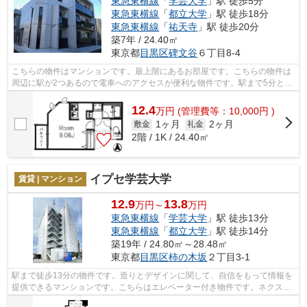
東急東横線
「
学芸大学
」駅 徒歩5分
東急東横線
「
都立大学
」駅 徒歩18分
東急東横線
「
祐天寺
」駅 徒歩20分
築7年 / 24.40㎡
東京都
目黒区
碑文谷
６丁目8-4
こちらの物件はマンションです。最上階にあるお部屋です。こちらの物件は
周辺に駅が2つあるので電車へのアクセスが便利な物件です。駅まで5分と、
駅近でアクセスも良好な物件です。私...
12.4
万
円
(管理費等：10,000円 )
1ヶ月
2ヶ月
敷金
礼金
2階 / 1K / 24.40㎡
イプセ学芸大学
賃貸 | マンション
12.9
13.8
万円～
万円
東急東横線
「
学芸大学
」駅 徒歩13分
東急東横線
「
都立大学
」駅 徒歩14分
築19年 / 24.80㎡～28.48㎡
東京都
目黒区
柿の木坂
２丁目3-1
駅まで徒歩13分の物件です。造りとデザインに関して、自信をもって情報を
提供できるマンションです。こちらはエレベーター付き物件です。ネクスト
ラストだったら目黒区エリアの賃貸情...