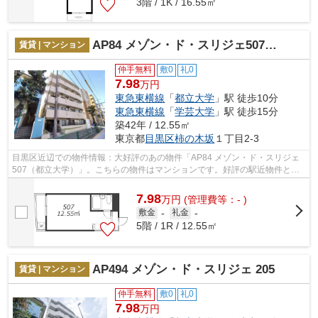
3階 / 1K / 16.55㎡
AP84 メゾン・ド・スリジェ507（都立大学）
賃貸 | マンション
仲手無料
敷0
礼0
7.98
万円
東急東横線
「
都立大学
」駅 徒歩10分
東急東横線
「
学芸大学
」駅 徒歩15分
築42年 / 12.55㎡
東京都
目黒区
柿の木坂
１丁目2-3
目黒区近辺での物件情報：大好評のあの物件「AP84 メゾン・ド・スリジェ
507（都立大学）」。こちらの物件はマンションです。好評の駅近物件とな
っており、駅より徒歩10分に立地してい...
7.98
万
円
(管理費等：- )
敷金
-
礼金
-
5階 / 1R / 12.55㎡
AP494 メゾン・ド・スリジェ 205
賃貸 | マンション
仲手無料
敷0
礼0
7.98
万円