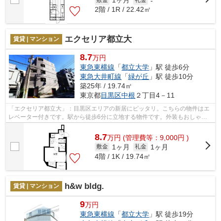
1ヶ月
-
2階 / 1R / 22.42㎡
エクセリア都立大
賃貸 | マンション
8.7
万円
東急東横線
「
都立大学
」駅 徒歩6分
東急大井町線
「
緑が丘
」駅 徒歩10分
築25年 / 19.74㎡
東京都
目黒区
中根
２丁目4－11
「エクセリア都立大」：目黒区エリアの新居にピッタリ。こちらの物件はエ
レベーター付きです。駅から徒歩6分に立地する物件です。外装もおしゃれ
で快適な生活をおくることができるマン...
8.7
万
円
(管理費等：9,000円 )
1ヶ月
1ヶ月
敷金
礼金
4階 / 1K / 19.74㎡
h&w bldg.
賃貸 | マンション
9
万円
東急東横線
「
都立大学
」駅 徒歩19分