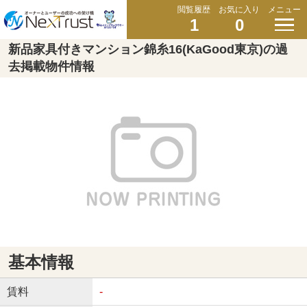
閲覧履歴
お気に入り
メニュー
1
0
新品家具付きマンション錦糸16(KaGood東京)の過
去掲載物件情報
基本情報
賃料
-