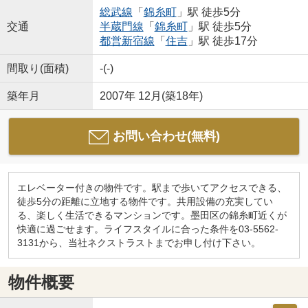
総武線
「
錦糸町
」駅 徒歩5分
交通
半蔵門線
「
錦糸町
」駅 徒歩5分
都営新宿線
「
住吉
」駅 徒歩17分
間取り(面積)
-(-)
築年月
2007年 12月(築18年)
お問い合わせ(無料)
エレベーター付きの物件です。駅まで歩いてアクセスできる、
徒歩5分の距離に立地する物件です。共用設備の充実してい
る、楽しく生活できるマンションです。墨田区の錦糸町近くが
快適に過ごせます。ライフスタイルに合った条件を03-5562-
3131から、当社ネクストラストまでお申し付け下さい。
物件概要