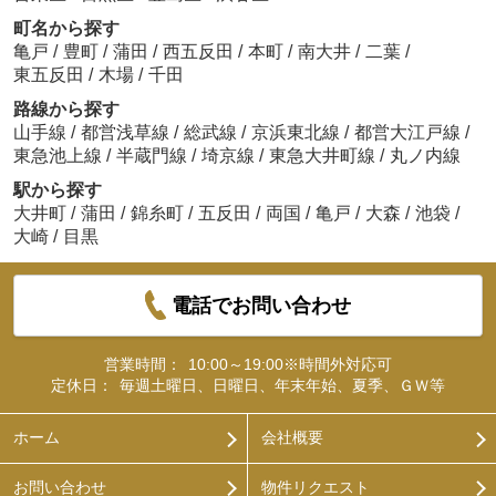
町名から探す
亀戸
/
豊町
/
蒲田
/
西五反田
/
本町
/
南大井
/
二葉
/
東五反田
/
木場
/
千田
路線から探す
山手線
/
都営浅草線
/
総武線
/
京浜東北線
/
都営大江戸線
/
東急池上線
/
半蔵門線
/
埼京線
/
東急大井町線
/
丸ノ内線
駅から探す
大井町
/
蒲田
/
錦糸町
/
五反田
/
両国
/
亀戸
/
大森
/
池袋
/
大崎
/
目黒
電話でお問い合わせ
営業時間：
10:00～19:00※時間外対応可
定休日：
毎週土曜日、日曜日、年末年始、夏季、ＧＷ等
ホーム
会社概要
お問い合わせ
物件リクエスト