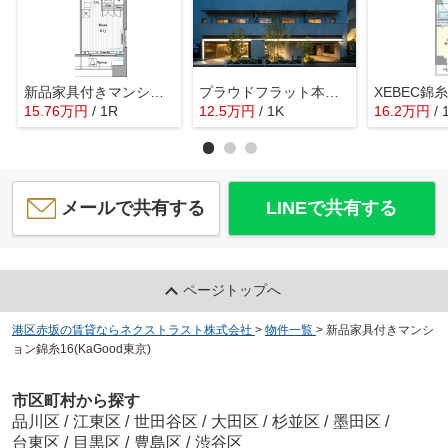
新品家具付きマンション緑5(KaGood東京)
プラウドフラット本所吾妻橋
XEBEC錦
15.76
万
円
/ 1R
12.5
万
円
/ 1K
16.2
万
円
/ 
メールで共有する
LINEで共有する
ページトップへ
港区赤坂の賃貸ならネクストラスト株式会社
>
物件一覧
>
新品家具付きマンシ
ョン錦糸16(KaGood東京)
市区町村から探す
品川区
/
江東区
/
世田谷区
/
大田区
/
杉並区
/
墨田区
/
台東区
/
目黒区
/
豊島区
/
渋谷区