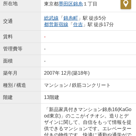
所在地
東京都
墨田区
錦糸
１丁目
総武線
「
錦糸町
」駅 徒歩5分
交通
都営新宿線
「
住吉
」駅 徒歩17分
賃料
-
管理費等
-
面積
-
築年月
2007年 12月(築18年)
種別 / 構造
マンション / 鉄筋コンクリート
階建
13階建
「新品家具付きマンション錦糸16(KaGo
od東京)」のここがイチオシ。造りとデ
ザインに関して、自信をもって情報を提
供できるマンションです。エレベーター
付きの物件です。快適に通勤や通学がで