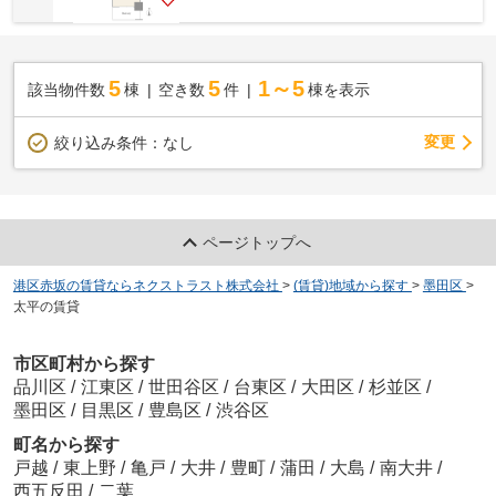
5
5
1～5
該当物件数
棟
空き数
件
棟を表示
変更
絞り込み条件：
なし
ページトップへ
港区赤坂の賃貸ならネクストラスト株式会社
>
(賃貸)地域から探す
>
墨田区
>
太平の賃貸
市区町村から探す
品川区
/
江東区
/
世田谷区
/
台東区
/
大田区
/
杉並区
/
墨田区
/
目黒区
/
豊島区
/
渋谷区
町名から探す
戸越
/
東上野
/
亀戸
/
大井
/
豊町
/
蒲田
/
大島
/
南大井
/
西五反田
/
二葉