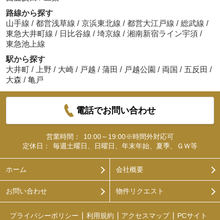
路線から探す
山手線
/
都営浅草線
/
京浜東北線
/
都営大江戸線
/
総武線
/
東急大井町線
/
日比谷線
/
埼京線
/
湘南新宿ライン宇須
/
東急池上線
駅から探す
大井町
/
上野
/
大崎
/
戸越
/
蒲田
/
戸越公園
/
両国
/
五反田
/
大森
/
亀戸
電話でお問い合わせ
営業時間：
10:00～19:00※時間外対応可
定休日：
毎週土曜日、日曜日、年末年始、夏季、ＧＷ等
ホーム
会社概要
お問い合わせ
物件リクエスト
プライバシーポリシー
利用規約
アクセスマップ
PCサイト