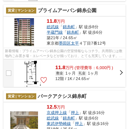
プライムアーバン錦糸公園
賃貸 | マンション
11.8
万円
総武線
「
錦糸町
」駅 徒歩8分
半蔵門線
「
錦糸町
」駅 徒歩6分
築21年 / 24.65㎡
東京都
墨田区
太平
４丁目7番12号
新着情報：プライムアーバン錦糸公園の空室情報ならコチラ。共用部には敷
地内ごみ置き場・エレベータなどが揃っており、とても充実しています。2
沿線利用可能な物件です。陽当たりの良...
11.8
万
円
(管理費等：6,000円 )
1ヶ月
1ヶ月
敷金
礼金
12階 / 1K / 24.65㎡
パークアクシス錦糸町
賃貸 | マンション
12.5
万円
京成押上線
「
押上
」駅 徒歩16分
総武線
「
錦糸町
」駅 徒歩6分
東武伊勢崎線
「
押上
」駅 徒歩16分
築18年 / 25.56㎡