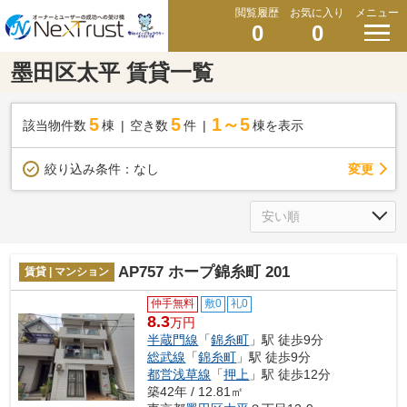
閲覧履歴
お気に入り
メニュー
0
0
墨田区太平 賃貸一覧
5
5
1～5
該当物件数
棟
空き数
件
棟を表示
変更
絞り込み条件：
なし
AP757 ホープ錦糸町 201
賃貸 | マンション
仲手無料
敷0
礼0
8.3
万円
半蔵門線
「
錦糸町
」駅 徒歩9分
総武線
「
錦糸町
」駅 徒歩9分
都営浅草線
「
押上
」駅 徒歩12分
築42年 / 12.81㎡