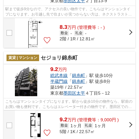
東京都
墨田区
太平
２丁目13-9
駅まで徒歩9分なので、アクセスの良い物件です。こちらはマンションタイ
プになります。お引越し先で住まいが見つからない方は、ネクストラストに
お任せ下さい。錦糸町周辺は、快適な暮...
8.3
万
円
(管理費等：- )
敷金
-
礼金
-
2階 / 1R / 12.81㎡
セジョリ錦糸町
賃貸 | マンション
9.2
万円
総武本線
「
錦糸町
」駅 徒歩10分
半蔵門線
「
錦糸町
」駅 徒歩8分
築19年 / 22.57㎡
東京都
墨田区
太平
４丁目5－12
こちらはマンションタイプになります。駅から徒歩10分の物件なら、駅前の
お買い物も便利です。こちらはエレベーター付きの物件です。墨田区でのお
住まいをお探しなら、ネクストラスト...
9.2
万
円
(管理費等：9,000円 )
1ヶ月
1ヶ月
敷金
礼金
5階 / 1K / 22.57㎡