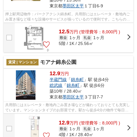
東京都
墨田区
太平
１丁目6-9
押上駅周辺物件：パークアクシス錦糸町。共用部にはエレベータ・敷地内ご
み置き場など様々な設備やサービスが揃っているので便利です。こちらの物
件はマンションです。ネクストラスト...
12.5
万
円
(管理費等：8,000円 )
1ヶ月
1ヶ月
敷金
礼金
5階 / 1K / 25.56㎡
モアナ錦糸公園
賃貸 | マンション
12.9
万円
半蔵門線
「
錦糸町
」駅 徒歩4分
総武線
「
錦糸町
」駅 徒歩6分
築10年 / 28.40㎡
東京都
墨田区
太平
３丁目7-7
共用部にはエレベータ・敷地内ごみ置き場などが備わっておりとても充実し
ています。マンションタイプのお部屋です。駅から徒歩4分の物件で毎日の
通勤・通学が楽になります。墨田区また...
12.9
万
円
(管理費等：8,000円 )
1ヶ月
1ヶ月
敷金
礼金
4階 / 1K / 28.40㎡