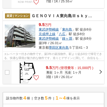
7階 / 1K / 25.55㎡
ＧＥＮＯＶＩＡ東向島Ⅲｓｋｙｇａｒｄｅｎ
賃貸 | マンション
9.5
万円
東武伊勢崎線
「
東向島
」駅 徒歩8分
京成押上線
「
八広
」駅 徒歩8分
東武伊勢崎線
「
鐘ヶ淵
」駅 徒歩8分
築3年 / 26.01㎡
東京都
墨田区
東向島
５丁目41－3
エレベーター付きの物件です。築3年の築浅物件。駅より徒歩8分で帰宅でき
る、快適な環境が魅力的な物件です。造りとデザインに関して、自信をもっ
て情報を提供できるマンションです。...
9.5
万
円
(管理費等：15,000円 )
1ヶ月
1ヶ月
敷金
礼金
3階 / 1R / 26.01㎡
4
5
1～4
該当物件数
棟
空き数
件
棟を表示