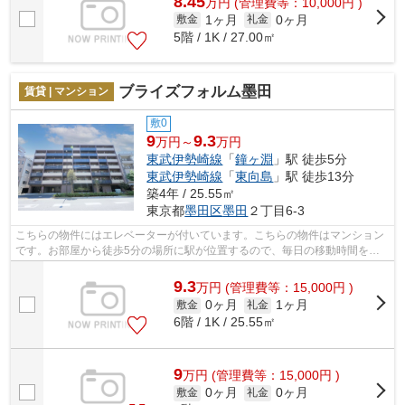
8.45
万
円
(管理費等：10,000円 )
1ヶ月
0ヶ月
敷金
礼金
5階 / 1K / 27.00㎡
ブライズフォルム墨田
賃貸 | マンション
敷0
9
9.3
万円～
万円
東武伊勢崎線
「
鐘ヶ淵
」駅 徒歩5分
東武伊勢崎線
「
東向島
」駅 徒歩13分
築4年 / 25.55㎡
東京都
墨田区
墨田
２丁目6-3
こちらの物件にはエレベーターが付いています。こちらの物件はマンション
です。お部屋から徒歩5分の場所に駅が位置するので、毎日の移動時間を削
減できます。利便性の高い設備も充実の...
9.3
万
円
(管理費等：15,000円 )
0ヶ月
1ヶ月
敷金
礼金
6階 / 1K / 25.55㎡
9
万
円
(管理費等：15,000円 )
0ヶ月
0ヶ月
敷金
礼金