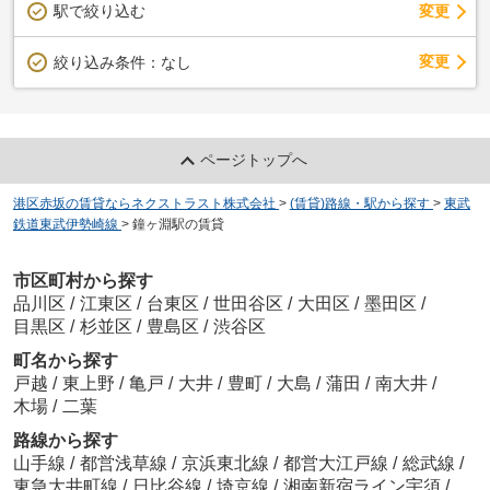
駅で絞り込む
変更
変更
絞り込み条件：
なし
ページトップへ
港区赤坂の賃貸ならネクストラスト株式会社
>
(賃貸)路線・駅から探す
>
東武
鉄道東武伊勢崎線
>
鐘ヶ淵駅の賃貸
市区町村から探す
品川区
/
江東区
/
台東区
/
世田谷区
/
大田区
/
墨田区
/
目黒区
/
杉並区
/
豊島区
/
渋谷区
町名から探す
戸越
/
東上野
/
亀戸
/
大井
/
豊町
/
大島
/
蒲田
/
南大井
/
木場
/
二葉
路線から探す
山手線
/
都営浅草線
/
京浜東北線
/
都営大江戸線
/
総武線
/
東急大井町線
/
日比谷線
/
埼京線
/
湘南新宿ライン宇須
/