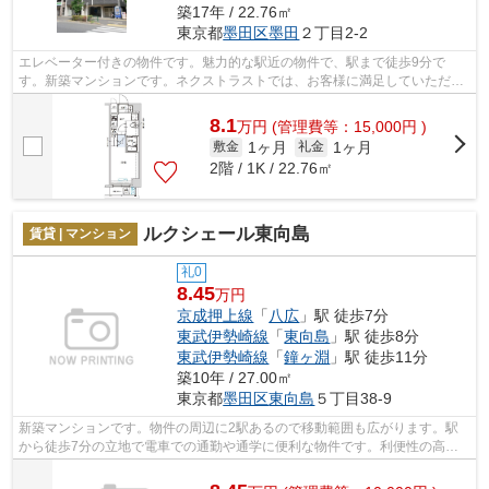
築17年 / 22.76㎡
東京都
墨田区
墨田
２丁目2-2
エレベーター付きの物件です。魅力的な駅近の物件で、駅まで徒歩9分で
す。新築マンションです。ネクストラストでは、お客様に満足していただけ
るお部屋のご提供を心掛けております。墨...
8.1
万
円
(管理費等：15,000円 )
1ヶ月
1ヶ月
敷金
礼金
2階 / 1K / 22.76㎡
ルクシェール東向島
賃貸 | マンション
礼0
8.45
万円
京成押上線
「
八広
」駅 徒歩7分
東武伊勢崎線
「
東向島
」駅 徒歩8分
東武伊勢崎線
「
鐘ヶ淵
」駅 徒歩11分
築10年 / 27.00㎡
東京都
墨田区
東向島
５丁目38-9
新築マンションです。物件の周辺に2駅あるので移動範囲も広がります。駅
から徒歩7分の立地で電車での通勤や通学に便利な物件です。利便性の高い
設備も充実の、快適に暮らすことのでき...