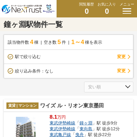
閲覧履歴
お気に入り
メニュー
0
0
鐘ヶ淵駅物件一覧
4
5
1～4
該当物件数
棟
空き数
件
棟を表示
駅で絞り込む
変更
変更
絞り込み条件：
なし
ワイズ ル・リオン東京墨田
賃貸 | マンション
8.1
万円
東武伊勢崎線
「
鐘ヶ淵
」駅 徒歩9分
東武伊勢崎線
「
東向島
」駅 徒歩12分
東武亀戸線
「
曳舟
」駅 徒歩22分