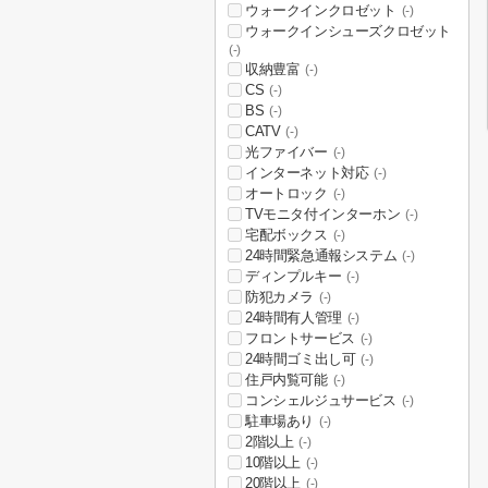
ウォークインクロゼット
(-)
ウォークインシューズクロゼット
(-)
収納豊富
(-)
CS
(-)
BS
(-)
CATV
(-)
光ファイバー
(-)
インターネット対応
(-)
オートロック
(-)
TVモニタ付インターホン
(-)
宅配ボックス
(-)
24時間緊急通報システム
(-)
ディンプルキー
(-)
防犯カメラ
(-)
24時間有人管理
(-)
フロントサービス
(-)
24時間ゴミ出し可
(-)
住戸内覧可能
(-)
コンシェルジュサービス
(-)
駐車場あり
(-)
2階以上
(-)
10階以上
(-)
20階以上
(-)