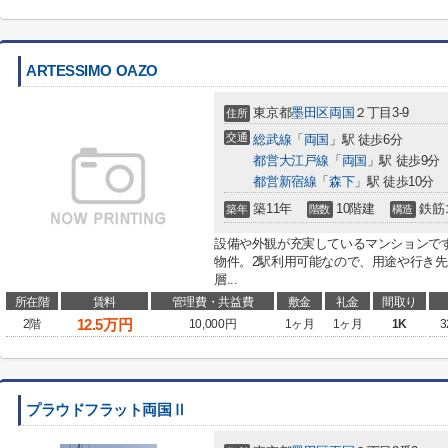
ARTESSIMO OAZO
東京都
墨田区
両国
２丁目3-9
住所
交通
総武線
「
両国
」駅 徒歩6分
都営大江戸線
「
両国
」駅 徒歩9分
都営新宿線
「
森下
」駅 徒歩10分
築11年
10階建
鉄筋
築年
階数
構造
設備や外観が充実しているマンションで
物件。2駅利用可能なので、用途や行き
層...
所在階
賃料
管理費・共益費
敷金
礼金
間取り
12.5
万円
2階
10,000円
1ヶ月
1ヶ月
1K
3
プラウドフラット両国Ⅱ