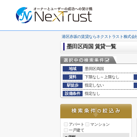
港区赤坂の賃貸ならネクストラスト株式会
墨田区両国 賃貸一覧
地域
墨田区両国
賃料
下限なし～上限なし
駅徒歩
指定しない
設備条件
指定なし
アパート
マンション
一戸建て