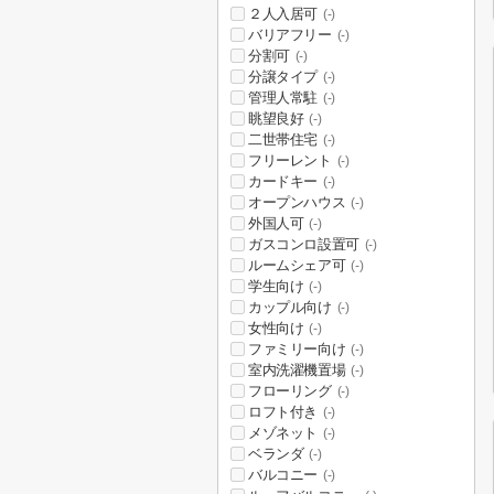
２人入居可
(-)
バリアフリー
(-)
分割可
(-)
分譲タイプ
(-)
管理人常駐
(-)
眺望良好
(-)
二世帯住宅
(-)
フリーレント
(-)
カードキー
(-)
オープンハウス
(-)
外国人可
(-)
ガスコンロ設置可
(-)
ルームシェア可
(-)
学生向け
(-)
カップル向け
(-)
女性向け
(-)
ファミリー向け
(-)
室内洗濯機置場
(-)
フローリング
(-)
ロフト付き
(-)
メゾネット
(-)
ベランダ
(-)
バルコニー
(-)