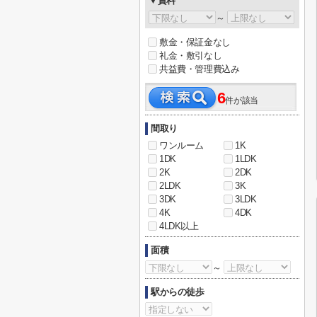
▼賃料
～
敷金・保証金なし
礼金・敷引なし
共益費・管理費込み
6
件が該当
間取り
ワンルーム
1K
1DK
1LDK
2K
2DK
2LDK
3K
3DK
3LDK
4K
4DK
4LDK以上
面積
～
駅からの徒歩