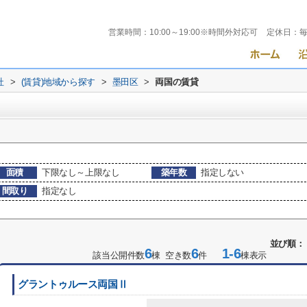
営業時間：
10:00～19:00※時間外対応可
定休日：
社
>
(賃貸)地域から探す
>
墨田区
>
両国の賃貸
面積
下限なし～上限なし
築年数
指定しない
間取り
指定なし
並び順：
6
6
1-6
該当公開件数
棟 空き数
件
棟表示
グラントゥルース両国Ⅱ