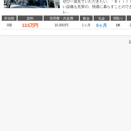
ぜひ一度見ていただきたい、「Ｂｒｉｌ
い設備も充実の、快適に暮らすことので
レ...
所在階
賃料
管理費・共益費
敷金
礼金
間取り
13.5
万円
0ヶ月
3階
10,000円
1ヶ月
1K