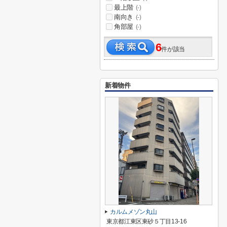
最上階
(-)
南向き
(-)
角部屋
(-)
6
件が該当
新着物件
カルムメゾン丸山
東京都江東区東砂５丁目13-16