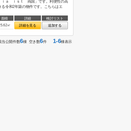
ｌｉａ ｉｓｔ 両国」です。利便性の高
きる令和2年築の物件です。こちらはエ
面積
詳細
検討リスト
25.62㎡
詳細を見る
追加する
6
6
1-6
該当公開件数
棟 空き数
件
棟表示