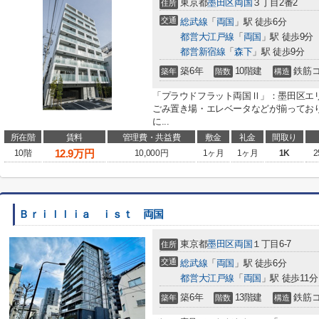
東京都
墨田区
両国
３丁目2番2
住所
交通
総武線
「
両国
」駅 徒歩6分
都営大江戸線
「
両国
」駅 徒歩9分
都営新宿線
「
森下
」駅 徒歩9分
築6年
10階建
鉄筋
築年
階数
構造
「プラウドフラット両国Ⅱ」：墨田区エ
ごみ置き場・エレベータなどが揃ってお
に...
所在階
賃料
管理費・共益費
敷金
礼金
間取り
12.9
万円
10階
10,000円
1ヶ月
1ヶ月
1K
2
Ｂｒｉｌｌｉａ ｉｓｔ 両国
東京都
墨田区
両国
１丁目6-7
住所
交通
総武線
「
両国
」駅 徒歩6分
都営大江戸線
「
両国
」駅 徒歩11分
築6年
13階建
鉄筋
築年
階数
構造