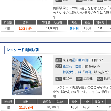
両国駅周辺への引っ越しをお考えなら「
分というのは遊びたい盛りの学生にも魅
す...
所在階
賃料
管理費・共益費
敷金
礼金
間取り
10.2
万円
0ヶ月
8階
11,000円
1ヶ月
1R
レクシード両国駅前
東京都
墨田区
両国
３丁目18-7
住所
交通
総武線
「
両国
」駅 徒歩4分
都営大江戸線
「
両国
」駅 徒歩7分
築10年
11階建
鉄筋
築年
階数
構造
「レクシード両国駅前」のここがイチオ
4分に駅がある物件です。こちらの物件
境...
所在階
賃料
管理費・共益費
敷金
礼金
間取り
11.8
万円
6階
10,000円
1ヶ月
1ヶ月
1K
2