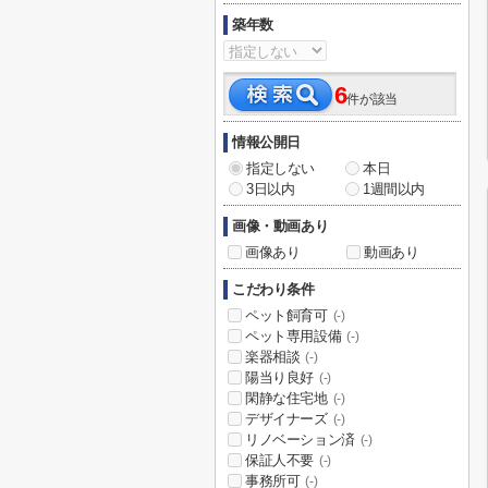
築年数
6
件が該当
情報公開日
指定しない
本日
3日以内
1週間以内
画像・動画あり
画像あり
動画あり
こだわり条件
ペット飼育可
(-)
ペット専用設備
(-)
楽器相談
(-)
陽当り良好
(-)
閑静な住宅地
(-)
デザイナーズ
(-)
リノベーション済
(-)
保証人不要
(-)
事務所可
(-)