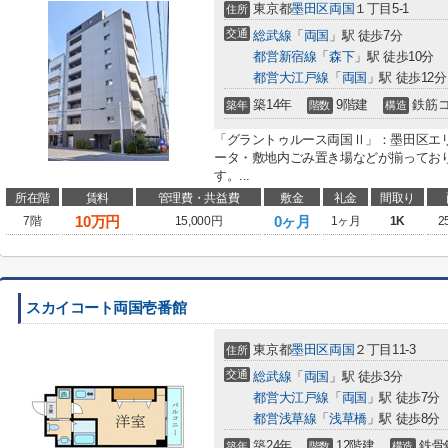
東京都
墨田区
両国
１丁目5-1
住所
交通
総武線
「
両国
」駅 徒歩7分
都営新宿線
「
森下
」駅 徒歩10分
都営大江戸線
「
両国
」駅 徒歩12分
築14年
9階建
鉄筋
築年
階数
構造
「グラントゥルース両国Ⅱ」：墨田区エ
ータ・敷地内ごみ置き場などが揃ってお
す。...
所在階
賃料
管理費・共益費
敷金
礼金
間取り
10
万円
0ヶ月
7階
15,000円
1ヶ月
1K
2
スカイコート両国壱番館
東京都
墨田区
両国
２丁目11-3
住所
交通
総武線
「
両国
」駅 徒歩3分
都営大江戸線
「
両国
」駅 徒歩7分
都営浅草線
「
浅草橋
」駅 徒歩8分
築24年
12階建
鉄骨
築年
階数
構造