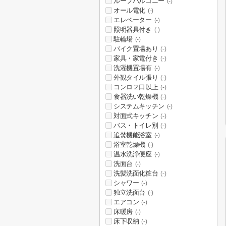
ルーフバルコニー
(-)
オール電化
(-)
エレベーター
(-)
照明器具付き
(-)
駐輪場
(-)
バイク置場あり
(-)
家具・家電付き
(-)
洗濯機置場有
(-)
外観タイル張り
(-)
コンロ２口以上
(-)
食器洗い乾燥機
(-)
システムキッチン
(-)
対面式キッチン
(-)
バス・トイレ別
(-)
追焚機能浴室
(-)
浴室乾燥機
(-)
温水洗浄便座
(-)
洗面台
(-)
洗髪洗面化粧台
(-)
シャワー
(-)
独立洗面台
(-)
エアコン
(-)
床暖房
(-)
床下収納
(-)