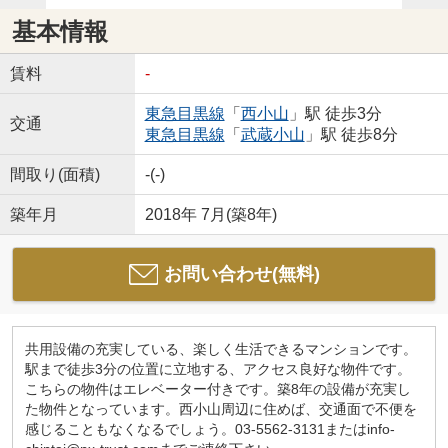
基本情報
賃料
-
東急目黒線
「
西小山
」駅 徒歩3分
交通
東急目黒線
「
武蔵小山
」駅 徒歩8分
間取り(面積)
-(-)
築年月
2018年 7月(築8年)
お問い合わせ(無料)
共用設備の充実している、楽しく生活できるマンションです。
駅まで徒歩3分の位置に立地する、アクセス良好な物件です。
こちらの物件はエレベーター付きです。築8年の設備が充実し
た物件となっています。西小山周辺に住めば、交通面で不便を
感じることもなくなるでしょう。03-5562-3131またはinfo-