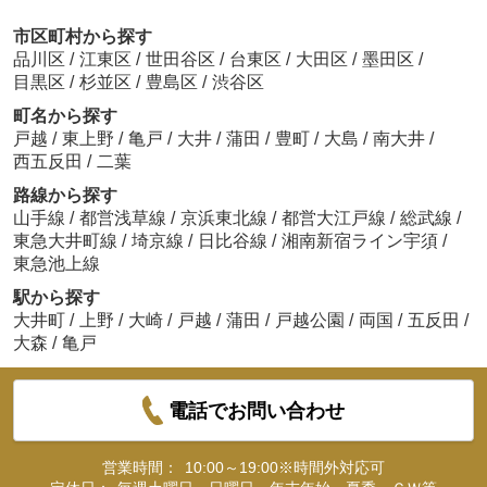
市区町村から探す
品川区
/
江東区
/
世田谷区
/
台東区
/
大田区
/
墨田区
/
目黒区
/
杉並区
/
豊島区
/
渋谷区
町名から探す
戸越
/
東上野
/
亀戸
/
大井
/
蒲田
/
豊町
/
大島
/
南大井
/
西五反田
/
二葉
路線から探す
山手線
/
都営浅草線
/
京浜東北線
/
都営大江戸線
/
総武線
/
東急大井町線
/
埼京線
/
日比谷線
/
湘南新宿ライン宇須
/
東急池上線
駅から探す
大井町
/
上野
/
大崎
/
戸越
/
蒲田
/
戸越公園
/
両国
/
五反田
/
大森
/
亀戸
電話でお問い合わせ
営業時間：
10:00～19:00※時間外対応可