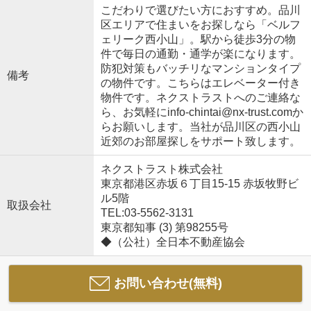
こだわりで選びたい方におすすめ。品川
区エリアで住まいをお探しなら「ベルフ
ェリーク西小山」。駅から徒歩3分の物
件で毎日の通勤・通学が楽になります。
防犯対策もバッチリなマンションタイプ
備考
の物件です。こちらはエレベーター付き
物件です。ネクストラストへのご連絡な
ら、お気軽にinfo-chintai@nx-trust.comか
らお願いします。当社が品川区の西小山
近郊のお部屋探しをサポート致します。
ネクストラスト株式会社
東京都港区赤坂６丁目15-15 赤坂牧野ビ
ル5階
取扱会社
TEL:03-5562-3131
東京都知事 (3) 第98255号
◆（公社）全日本不動産協会
お問い合わせ(無料)