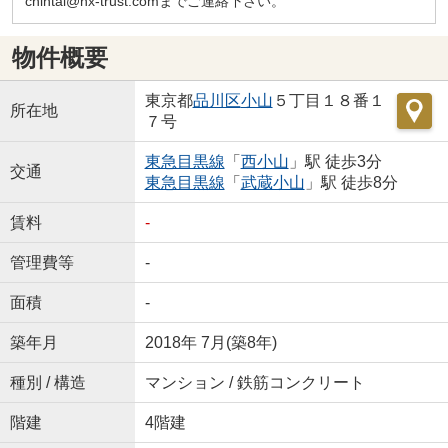
chintai@nx-trust.comまでご連絡下さい。
物件概要
東京都
品川区
小山
５丁目１８番１
所在地
７号
東急目黒線
「
西小山
」駅 徒歩3分
交通
東急目黒線
「
武蔵小山
」駅 徒歩8分
賃料
-
管理費等
-
面積
-
築年月
2018年 7月(築8年)
種別 / 構造
マンション / 鉄筋コンクリート
階建
4階建