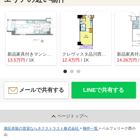
新品家具付きマンション南大井8(KaGood東京)
クレヴィスタ品川西大井Ⅱ
13.5
万
円
/ 1K
12.4
万
円
/ 1K
14.26
万
円
メールで共有する
LINEで共有する
ページトップへ
港区赤坂の賃貸ならネクストラスト株式会社
>
物件一覧
>
ベルフェリーク西小
山