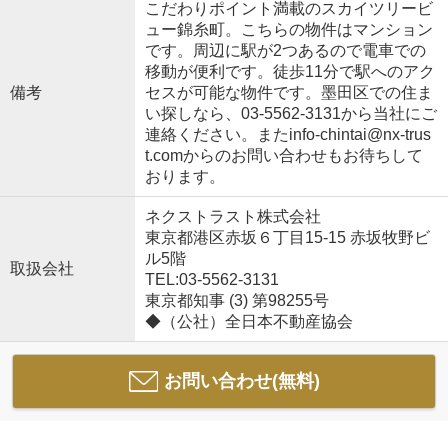
こだわりポイント満載のスカイツリービ
ュー錦糸町。こちらの物件はマンション
です。周辺に駅が2つあるので電車での
移動が便利です。徒歩11分で駅へのアク
備考
セスが可能な物件です。墨田区での住ま
い探しなら、03-5562-3131から当社にご
連絡ください。またinfo-chintai@nx-trus
t.comからのお問い合わせもお待ちして
おります。
ネクストラスト株式会社
東京都港区赤坂６丁目15-15 赤坂牧野ビ
ル5階
取扱会社
TEL:03-5562-3131
東京都知事 (3) 第98255号
◆（公社）全日本不動産協会
お問い合わせ(無料)