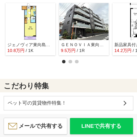
ジェノヴィア東向島スカイガーデン
ＧＥＮＯＶＩＡ東向島Ⅲｓｋｙｇａｒｄｅｎ
10.8
万
円
/ 1K
9.5
万
円
/ 1R
14.2
万
円
/ 
こだわり特集
ペット可の賃貸物件特集！
メールで共有する
LINEで共有する