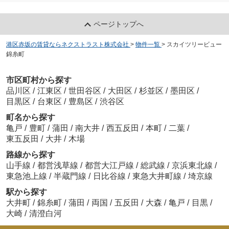
ページトップへ
港区赤坂の賃貸ならネクストラスト株式会社
>
物件一覧
>
スカイツリービュー
錦糸町
市区町村から探す
品川区
/
江東区
/
世田谷区
/
大田区
/
杉並区
/
墨田区
/
目黒区
/
台東区
/
豊島区
/
渋谷区
町名から探す
亀戸
/
豊町
/
蒲田
/
南大井
/
西五反田
/
本町
/
二葉
/
東五反田
/
大井
/
木場
路線から探す
山手線
/
都営浅草線
/
都営大江戸線
/
総武線
/
京浜東北線
/
東急池上線
/
半蔵門線
/
日比谷線
/
東急大井町線
/
埼京線
駅から探す
大井町
/
錦糸町
/
蒲田
/
両国
/
五反田
/
大森
/
亀戸
/
目黒
/
大崎
/
清澄白河