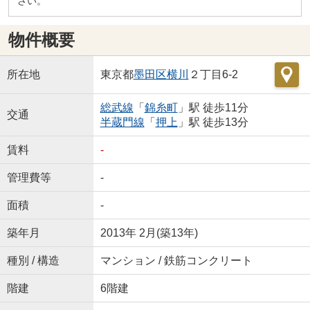
さい。
物件概要
所在地
東京都
墨田区
横川
２丁目6-2
総武線
「
錦糸町
」駅 徒歩11分
交通
半蔵門線
「
押上
」駅 徒歩13分
賃料
-
管理費等
-
面積
-
築年月
2013年 2月(築13年)
種別 / 構造
マンション / 鉄筋コンクリート
階建
6階建