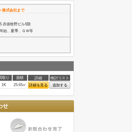
ト株式会社まで
5 赤坂牧野ビル5階
年末年始、夏季、ＧＷ等
間取り
面積
詳細
検討リスト
1K
25.65㎡
詳細を見る
追加する
わせ