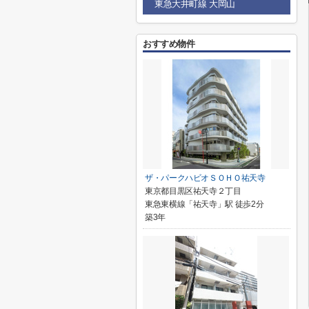
東急大井町線 大岡山
おすすめ物件
ザ・パークハビオＳＯＨＯ祐天寺
東京都目黒区祐天寺２丁目
東急東横線「祐天寺」駅 徒歩2分
築3年