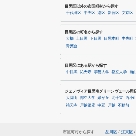
目黒区以外の市区町村から探す
千代田区
中央区
港区
新宿区
文京区
目黒区の町名から探す
大橋
上目黒
下目黒
目黒本町
中央町
青葉台
目黒区にある駅から探す
中目黒
祐天寺
学芸大学
都立大学
自
ジェノヴィア目黒南グリーンヴェール周
大岡山
都立大学
緑が丘
北千束
西小
祐天寺
戸越銀座
中延
戸越
不動前
市区町村から探す
品川区
/
江東区
/