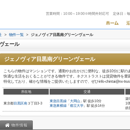
営業時間：
10:00～19:00※時間外対応可
定休日：
社
>
物件一覧
>
ジェノヴィア目黒南グリーンヴェール
ヴェール
ジェノヴィア目黒南グリーンヴェール
こちらの物件はマンションです。通勤やお出かけに便利な、徒歩10分に駅の
快適な生活をおくることができる物件です。ネクストラストは賃貸物件を豊
特化しており、確かな情報をご提供いたしますので、ぜひinfo-chintai@nx-tr
所在地
交通
築
東急目黒線
「
大岡山
」駅 徒歩10分
東京都
目黒区
南
３丁目3-3
1
東急東横線
「
都立大学
」駅 徒歩14分
鉄
物件情報