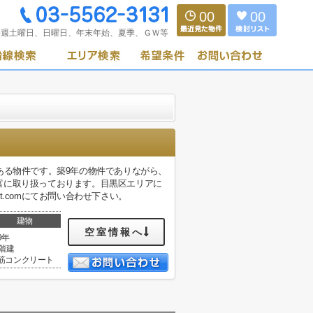
00
00
毎週土曜日、日曜日、年末年始、夏季、ＧＷ等
ある物件です。築9年の物件でありながら、
富に取り扱っております。目黒区エリアに
ust.comにてお問い合わせ下さい。
建物
空室情報へ
9年
0階建
筋コンクリート