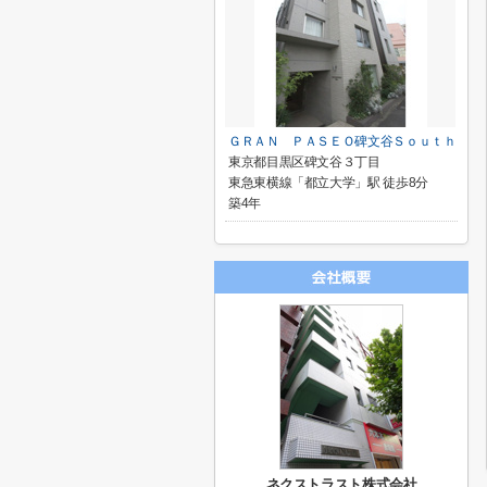
ＧＲＡＮ ＰＡＳＥＯ碑文谷Ｓｏｕｔｈ
東京都目黒区碑文谷３丁目
東急東横線「都立大学」駅 徒歩8分
築4年
ネクストラスト株式会社