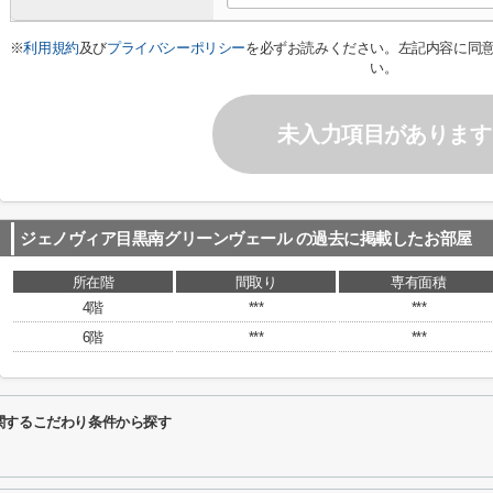
※
利用規約
及び
プライバシーポリシー
を必ずお読みください。左記内容に同
い。
未入力項目があります
ジェノヴィア目黒南グリーンヴェール
の過去に掲載したお部屋
所在階
間取り
専有面積
4階
***
***
6階
***
***
関するこだわり条件から探す