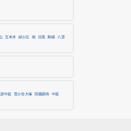
山
五本木
緑が丘
南
目黒
駒場
八雲
荏原中延
雪が谷大塚
田園調布
中延