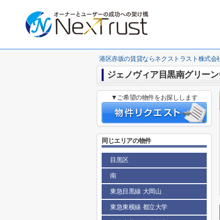
港区赤坂の賃貸ならネクストラスト株式会
ジェノヴィア目黒南グリーン
▼ご希望の物件をお探しします
同じエリアの物件
目黒区
南
東急目黒線 大岡山
東急東横線 都立大学