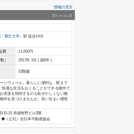
情報の見方
【マンション】
線
「
都立大学
」駅 徒歩14分
益費
11,000円
年数）
2017年 3月 ( 築9年 )
10階建
ーンヴェール。暮らしに便利な、駅まで
ら、快適な生活をおくることができる物件で
お友達を招待するのも恥ずかしくない物
物件を見つけませんか。良い住まい環境
15-15 赤坂牧野ビル5階
◆（公社）全日本不動産協会