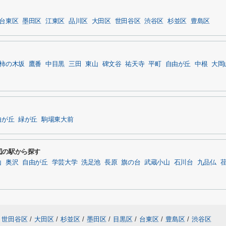
台東区
墨田区
江東区
品川区
大田区
世田谷区
渋谷区
杉並区
豊島区
柿の木坂
鷹番
中目黒
三田
東山
碑文谷
祐天寺
平町
自由が丘
中根
大岡
由が丘
緑が丘
駒場東大前
辺の駅から探す
山
奥沢
自由が丘
学芸大学
洗足池
長原
旗の台
武蔵小山
石川台
九品仏
世田谷区
/
大田区
/
杉並区
/
墨田区
/
目黒区
/
台東区
/
豊島区
/
渋谷区