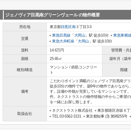
ジェノヴィア目黒南グリーンヴェール
の物件概要
所在地
東京都
目黒区
南
３丁目3-3
東急目黒線
「
大岡山
」駅 徒歩10分
東急東横
交通
東急大井町線
「
大岡山
」駅 徒歩10分
賃料
14.6万円
管理費・共
面積
25.65㎡
築年月（築
マンション / 鉄筋コンクリー
種別/構造
階建
ト
こだわりポイント満載のジェノヴィア目黒南グリ
徒歩10分の物件です。築9年の物件でありなが
備考
す。設備や外観が充実しているマンションです。
件。ネクストラストの物件情報の中からご希望の
を一緒にお探し致します。
ネクストラスト株式会社
東京都港区赤坂６丁目
取扱会社
TEL:03-5562-3131
東京都知事 (3) 第98255号