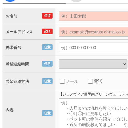
お名前
必須
メールアドレス
必須
携帯番号
任意
希望連絡時間
任意
メール
電話
希望連絡方法
任意
【ジェノヴィア目黒南グリーンヴェールへ
内容
任意