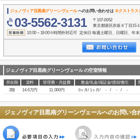
ジェノヴィア目黒南グリーンヴェール
へのお問い合わせは
ネクストラス
03-5562-3131
〒107-0052
東京都港区赤坂６丁目15-1
10:00～19:00※時間外対応可 定休日:毎週土曜日、日曜日、
ジェノヴィア目黒南グリーンヴェール
の空室情報
所在階
賃料
管理費・共益費
敷金/礼金/保証金/償却/敷引
2階
14.6万円
11,000円
/
/
/
/
0ヶ月
1ヶ月
-
-
-
ジェノヴィア目黒南グリーンヴェール
へのお問い合