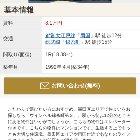
基本情報
賃料
8.1万円
都営大江戸線
「
両国
」駅 徒歩12分
交通
総武線
「
錦糸町
」駅 徒歩15分
間取り(面積)
1R(18.38㎡)
築年月
1992年 4月(築34年)
お問い合わせ(無料)
こだわりで選びたい方におすすめ。墨田区エリアで住まいをお
探しなら「ウインベル錦糸町第３」。駅から徒歩12分のところ
にある物件はいかがでしょうか。こちらの物件はエレベーター
付きです。こちらの物件はマンションです。生活する上でもっ
とも大切な住環境。墨田区エリアや両国付近であなたのライフ