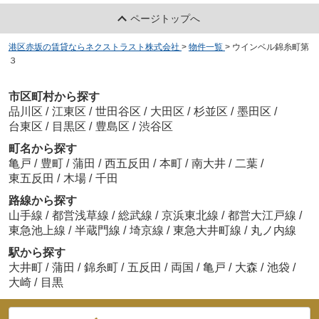
ページトップへ
港区赤坂の賃貸ならネクストラスト株式会社
>
物件一覧
>
ウインベル錦糸町第
３
市区町村から探す
品川区
/
江東区
/
世田谷区
/
大田区
/
杉並区
/
墨田区
/
台東区
/
目黒区
/
豊島区
/
渋谷区
町名から探す
亀戸
/
豊町
/
蒲田
/
西五反田
/
本町
/
南大井
/
二葉
/
東五反田
/
木場
/
千田
路線から探す
山手線
/
都営浅草線
/
総武線
/
京浜東北線
/
都営大江戸線
/
東急池上線
/
半蔵門線
/
埼京線
/
東急大井町線
/
丸ノ内線
駅から探す
大井町
/
蒲田
/
錦糸町
/
五反田
/
両国
/
亀戸
/
大森
/
池袋
/
大崎
/
目黒