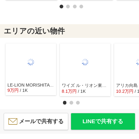
エリアの近い物件
LE-LION MORISHITA EL VIENT EARTH
ワイズ ル・リオン東京墨田
アリカ向島
9
万
円
/ 1K
8.1
万
円
/ 1K
10.2
万
円
/ 
メールで共有する
LINEで共有する