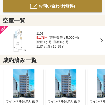
お問い合わせ(無料)
空室一覧
1106
8.1万円
(管理費等：5,000円)
1ヶ月
0ヶ月
敷金
礼金
11階
18.38㎡
1R
成約済み一覧
ウインベル錦糸町第３
ウインベル錦糸町第３
ウインベ