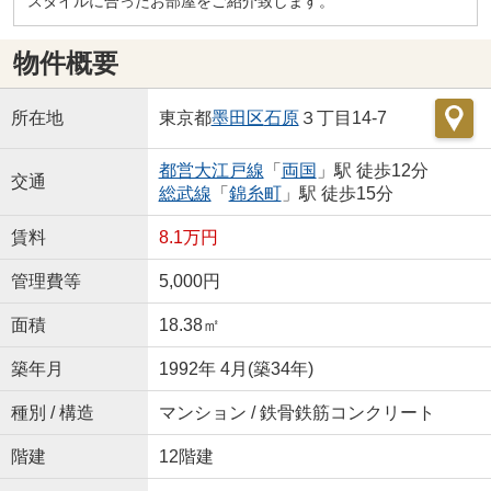
スタイルに合ったお部屋をご紹介致します。
物件概要
所在地
東京都
墨田区
石原
３丁目14-7
都営大江戸線
「
両国
」駅 徒歩12分
交通
総武線
「
錦糸町
」駅 徒歩15分
賃料
8.1万円
管理費等
5,000円
面積
18.38㎡
築年月
1992年 4月(築34年)
種別 / 構造
マンション / 鉄骨鉄筋コンクリート
階建
12階建