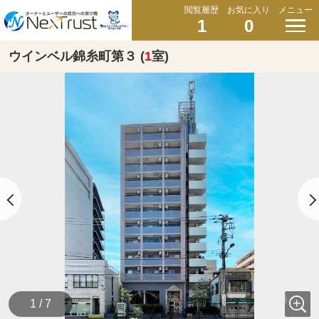
閲覧履歴
お気に入り
メニュー
1
0
ウインベル錦糸町第３ (
1
室)
1 / 7