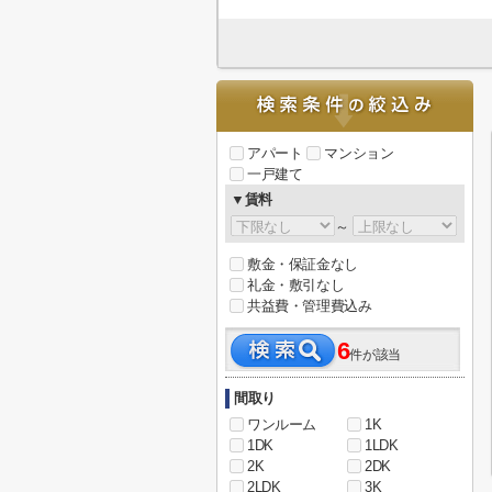
アパート
マンション
一戸建て
▼賃料
～
敷金・保証金なし
礼金・敷引なし
共益費・管理費込み
6
件が該当
間取り
ワンルーム
1K
1DK
1LDK
2K
2DK
2LDK
3K