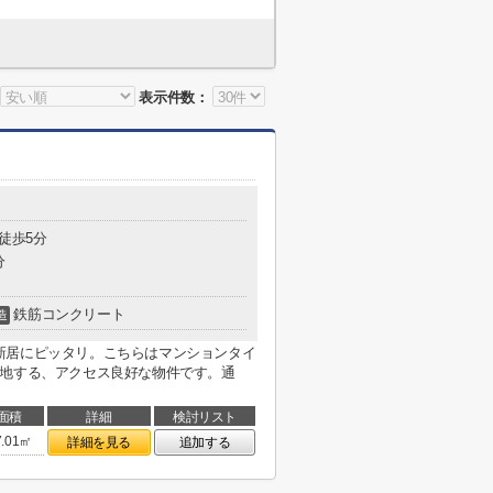
表示件数：
 徒歩5分
分
鉄筋コンクリート
造
新居にピッタリ。こちらはマンションタイ
立地する、アクセス良好な物件です。通
面積
詳細
検討リスト
7.01㎡
詳細を見る
追加する