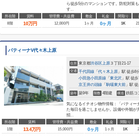
ら徒歩5分のマンションです。防犯対策
す...
所在階
賃料
管理費・共益費
敷金
礼金
間取り
10
万円
0ヶ月
8階
12,000円
1ヶ月
1K
2
パティーナV代々木上原
東京都
渋谷区
上原
３丁目21-17
住所
交通
千代田線
「
代々木上原
」駅 徒歩8
小田急小田原線
「
東北沢
」駅 徒歩
京王井の頭線
「
駒場東大前
」駅 徒
築9年
4階建
鉄筋コ
築年
階数
構造
気になるイチオシ物件情報：「パティー
た毎日を過ごしませんか。設備や外観が
招...
所在階
賃料
管理費・共益費
敷金
礼金
間取り
13.4
万円
0ヶ月
1階
15,000円
1ヶ月
1K