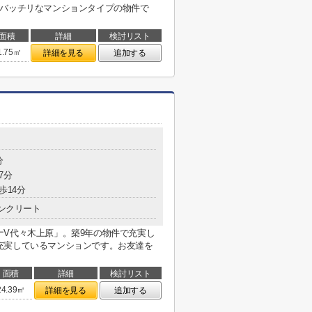
もバッチリなマンションタイプの物件で
面積
詳細
検討リスト
1.75㎡
詳細を見る
追加する
分
7分
歩14分
ンクリート
ナV代々木上原」。築9年の物件で充実し
充実しているマンションです。お友達を
面積
詳細
検討リスト
24.39㎡
詳細を見る
追加する