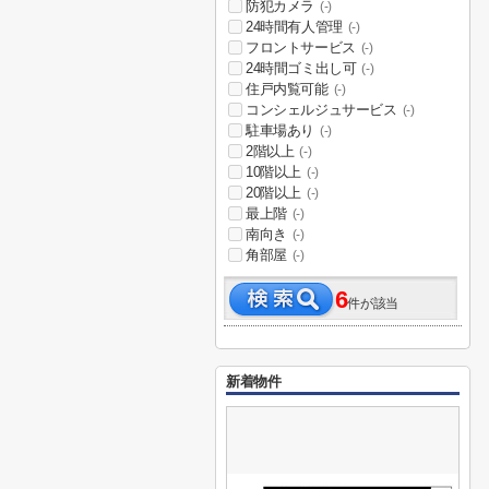
防犯カメラ
(-)
24時間有人管理
(-)
フロントサービス
(-)
24時間ゴミ出し可
(-)
住戸内覧可能
(-)
コンシェルジュサービス
(-)
駐車場あり
(-)
2階以上
(-)
10階以上
(-)
20階以上
(-)
最上階
(-)
南向き
(-)
角部屋
(-)
6
件が該当
新着物件