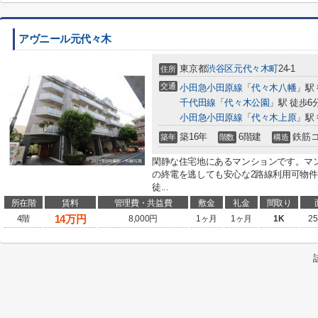
アヴニール元代々木
東京都
渋谷区
元代々木町
24-1
住所
交通
小田急小田原線
「
代々木八幡
」駅
千代田線
「
代々木公園
」駅 徒歩6
小田急小田原線
「
代々木上原
」駅
築16年
6階建
鉄筋
築年
階数
構造
閑静な住宅地にあるマンションです。マ
の終電を逃しても安心な2路線利用可物
徒...
所在階
賃料
管理費・共益費
敷金
礼金
間取り
14
万円
4階
8,000円
1ヶ月
1ヶ月
1K
25