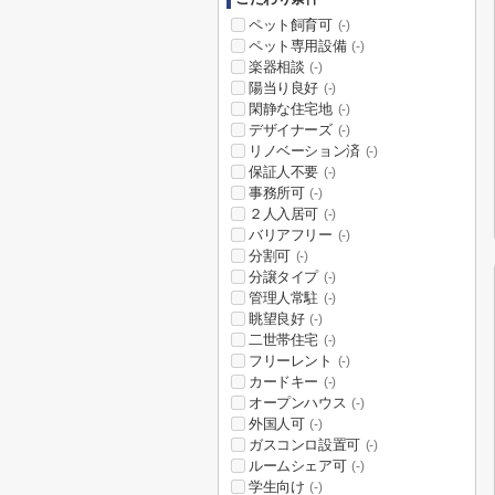
ペット飼育可
(-)
ペット専用設備
(-)
楽器相談
(-)
陽当り良好
(-)
閑静な住宅地
(-)
デザイナーズ
(-)
リノベーション済
(-)
保証人不要
(-)
事務所可
(-)
２人入居可
(-)
バリアフリー
(-)
分割可
(-)
分譲タイプ
(-)
管理人常駐
(-)
眺望良好
(-)
二世帯住宅
(-)
フリーレント
(-)
カードキー
(-)
オープンハウス
(-)
外国人可
(-)
ガスコンロ設置可
(-)
ルームシェア可
(-)
学生向け
(-)