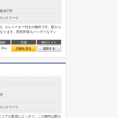
徒歩17分
コンクリート
利。エレベーター付きの物件です。駅から
になります。防犯対策もバッチリなマン
面積
詳細
検討リスト
1.54㎡
詳細を見る
追加する
9分
コンクリート
エリアの新居にピッタリ。この物件は駅か