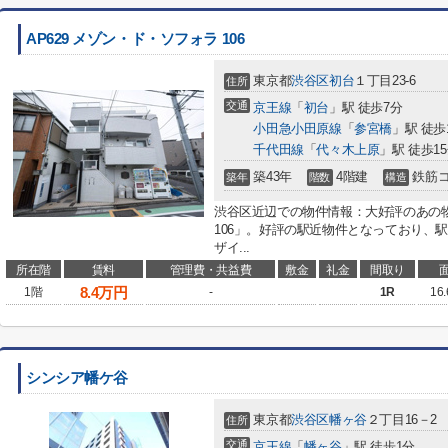
AP629 メゾン・ド・ソフォラ 106
東京都
渋谷区
初台
１丁目23-6
住所
交通
京王線
「
初台
」駅 徒歩7分
小田急小田原線
「
参宮橋
」駅 徒歩
千代田線
「
代々木上原
」駅 徒歩1
築43年
4階建
鉄筋
築年
階数
構造
渋谷区近辺での物件情報：大好評のあの物件
106」。好評の駅近物件となっており、
ザイ...
所在階
賃料
管理費・共益費
敷金
礼金
間取り
8.4
万円
1階
-
1R
16
シンシア幡ケ谷
東京都
渋谷区
幡ヶ谷
２丁目16－2
住所
交通
京王線
「
幡ヶ谷
」駅 徒歩1分