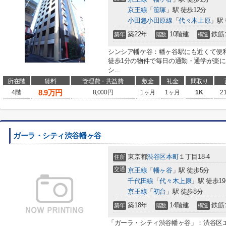
京王線
「
笹塚
」駅 徒歩12分
小田急小田原線
「
代々木上原
」駅 
築22年
10階建
鉄筋
築年
階数
構造
シンシア幡ケ谷：幡ヶ谷駅にも近くて便
徒歩1分の物件で毎日の通勤・通学が楽
シ...
所在階
賃料
管理費・共益費
敷金
礼金
間取り
8.9
万円
4階
8,000円
1ヶ月
1ヶ月
1K
2
ガーラ・シティ渋谷幡ヶ谷
東京都
渋谷区
本町
１丁目18-4
住所
交通
京王線
「
幡ヶ谷
」駅 徒歩5分
千代田線
「
代々木上原
」駅 徒歩1
京王線
「
初台
」駅 徒歩8分
築18年
14階建
鉄筋
築年
階数
構造
「ガーラ・シティ渋谷幡ヶ谷」：渋谷区