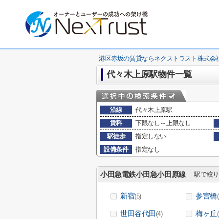
港区赤坂の賃貸ならネクストラスト株式会
代々木上原駅物件一覧
沿線
代々木上原駅
賃料
下限なし～上限なし
駅徒歩
指定しない
設備条件
指定なし
小田急電鉄小田急小田原線
駅で絞り
新宿
参宮橋
(5)
世田谷代田
梅ヶ丘
(4)