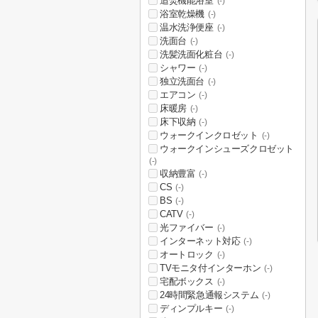
追焚機能浴室
(-)
浴室乾燥機
(-)
温水洗浄便座
(-)
洗面台
(-)
洗髪洗面化粧台
(-)
シャワー
(-)
独立洗面台
(-)
エアコン
(-)
床暖房
(-)
床下収納
(-)
ウォークインクロゼット
(-)
ウォークインシューズクロゼット
(-)
収納豊富
(-)
CS
(-)
BS
(-)
CATV
(-)
光ファイバー
(-)
インターネット対応
(-)
オートロック
(-)
TVモニタ付インターホン
(-)
宅配ボックス
(-)
24時間緊急通報システム
(-)
ディンプルキー
(-)