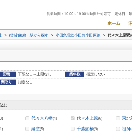
営業時間：
10:00～19:00※時間外対応可
定休日：
社
>
(賃貸)路線・駅から探す
>
小田急電鉄小田急小田原線
>
代々木上原駅
面積
下限なし～上限なし
築年数
指定しない
間取り
指定なし
込む
代々木八幡
代々木上原
東北
(3)
(4)
(6)
経堂
千歳船橋
祖師
(1)
(5)
(9)