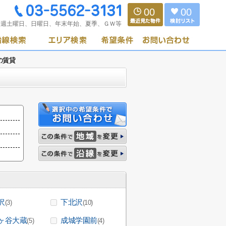
00
00
毎週土曜日、日曜日、年末年始、夏季、ＧＷ等
の賃貸
沢
下北沢
(3)
(10)
ヶ谷大蔵
成城学園前
(5)
(4)