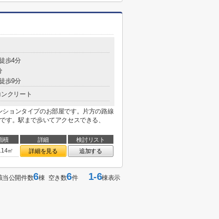
 徒歩4分
分
 徒歩9分
コンクリート
ンションタイプのお部屋です。片方の路線
件です。駅まで歩いてアクセスできる、
面積
詳細
検討リスト
.14㎡
詳細を見る
追加する
6
6
1-6
該当公開件数
棟 空き数
件
棟表示