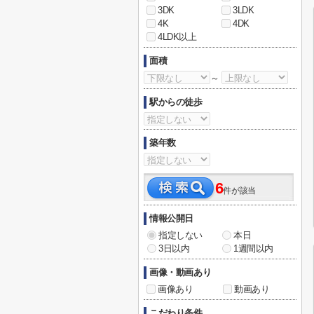
3DK
3LDK
4K
4DK
4LDK以上
面積
～
駅からの徒歩
築年数
6
件が該当
情報公開日
指定しない
本日
3日以内
1週間以内
画像・動画あり
画像あり
動画あり
こだわり条件