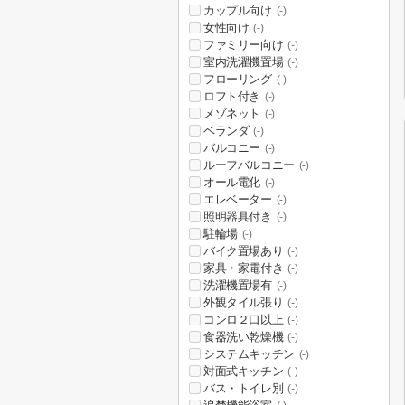
カップル向け
(-)
女性向け
(-)
ファミリー向け
(-)
室内洗濯機置場
(-)
フローリング
(-)
ロフト付き
(-)
メゾネット
(-)
ベランダ
(-)
バルコニー
(-)
ルーフバルコニー
(-)
オール電化
(-)
エレベーター
(-)
照明器具付き
(-)
駐輪場
(-)
バイク置場あり
(-)
家具・家電付き
(-)
洗濯機置場有
(-)
外観タイル張り
(-)
コンロ２口以上
(-)
食器洗い乾燥機
(-)
システムキッチン
(-)
対面式キッチン
(-)
バス・トイレ別
(-)