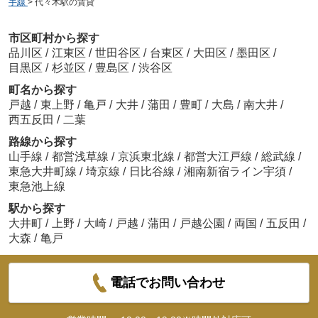
手線
>
代々木駅の賃貸
市区町村から探す
品川区
/
江東区
/
世田谷区
/
台東区
/
大田区
/
墨田区
/
目黒区
/
杉並区
/
豊島区
/
渋谷区
町名から探す
戸越
/
東上野
/
亀戸
/
大井
/
蒲田
/
豊町
/
大島
/
南大井
/
西五反田
/
二葉
路線から探す
山手線
/
都営浅草線
/
京浜東北線
/
都営大江戸線
/
総武線
/
東急大井町線
/
埼京線
/
日比谷線
/
湘南新宿ライン宇須
/
東急池上線
駅から探す
大井町
/
上野
/
大崎
/
戸越
/
蒲田
/
戸越公園
/
両国
/
五反田
/
大森
/
亀戸
電話でお問い合わせ