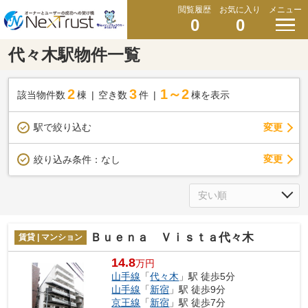
閲覧履歴
お気に入り
メニュー
0
0
代々木駅物件一覧
2
3
1～2
該当物件数
棟
空き数
件
棟を表示
駅で絞り込む
変更
変更
絞り込み条件：
なし
Ｂｕｅｎａ Ｖｉｓｔａ代々木
賃貸 | マンション
14.8
万円
山手線
「
代々木
」駅 徒歩5分
山手線
「
新宿
」駅 徒歩9分
京王線
「
新宿
」駅 徒歩7分