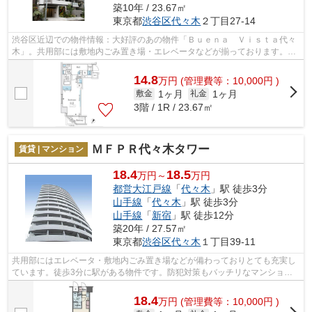
築10年 / 23.67㎡
東京都
渋谷区
代々木
２丁目27-14
渋谷区近辺での物件情報：大好評のあの物件「Ｂｕｅｎａ Ｖｉｓｔａ代々
木」。共用部には敷地内ごみ置き場・エレベータなどが揃っております。マ
ンションタイプのお部屋です。高ニー...
14.8
万
円
(管理費等：10,000円 )
1ヶ月
1ヶ月
敷金
礼金
3階 / 1R / 23.67㎡
ＭＦＰＲ代々木タワー
賃貸 | マンション
18.4
18.5
万円～
万円
都営大江戸線
「
代々木
」駅 徒歩3分
山手線
「
代々木
」駅 徒歩3分
山手線
「
新宿
」駅 徒歩12分
築20年 / 27.57㎡
東京都
渋谷区
代々木
１丁目39-11
共用部にはエレベータ・敷地内ごみ置き場などが備わっておりとても充実し
ています。徒歩3分に駅がある物件です。防犯対策もバッチリなマンション
タイプの物件です。便利な暮らしをご希...
18.4
万
円
(管理費等：10,000円 )