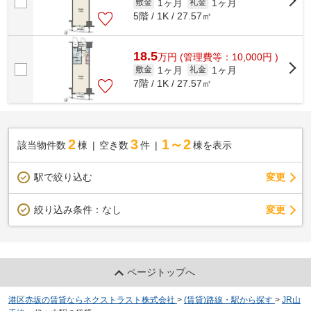
1ヶ月
1ヶ月
敷金
礼金
5階 / 1K / 27.57㎡
18.5
万
円
(管理費等：10,000円 )
1ヶ月
1ヶ月
敷金
礼金
7階 / 1K / 27.57㎡
2
3
1～2
該当物件数
棟
空き数
件
棟を表示
駅で絞り込む
変更
変更
絞り込み条件：
なし
ページトップへ
港区赤坂の賃貸ならネクストラスト株式会社
>
(賃貸)路線・駅から探す
>
JR山