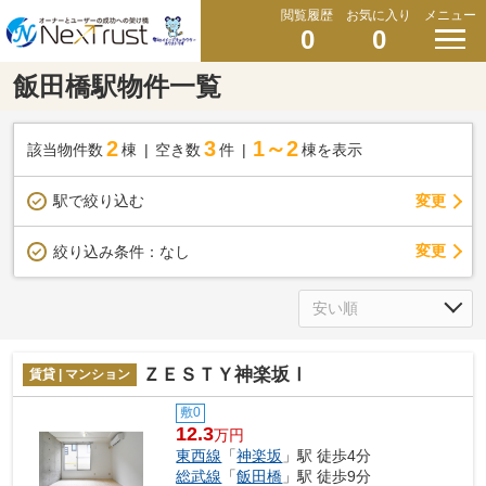
閲覧履歴
お気に入り
メニュー
0
0
飯田橋駅物件一覧
2
3
1～2
該当物件数
棟
空き数
件
棟を表示
駅で絞り込む
変更
変更
絞り込み条件：
なし
ＺＥＳＴＹ神楽坂Ⅰ
賃貸 | マンション
敷0
12.3
万円
東西線
「
神楽坂
」駅 徒歩4分
総武線
「
飯田橋
」駅 徒歩9分