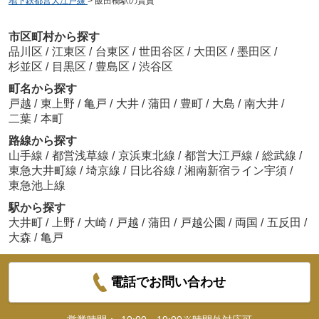
地下鉄都営大江戸線
>
飯田橋駅の賃貸
市区町村から探す
品川区
/
江東区
/
台東区
/
世田谷区
/
大田区
/
墨田区
/
杉並区
/
目黒区
/
豊島区
/
渋谷区
町名から探す
戸越
/
東上野
/
亀戸
/
大井
/
蒲田
/
豊町
/
大島
/
南大井
/
二葉
/
本町
路線から探す
山手線
/
都営浅草線
/
京浜東北線
/
都営大江戸線
/
総武線
/
東急大井町線
/
埼京線
/
日比谷線
/
湘南新宿ライン宇須
/
東急池上線
駅から探す
大井町
/
上野
/
大崎
/
戸越
/
蒲田
/
戸越公園
/
両国
/
五反田
/
大森
/
亀戸
電話でお問い合わせ