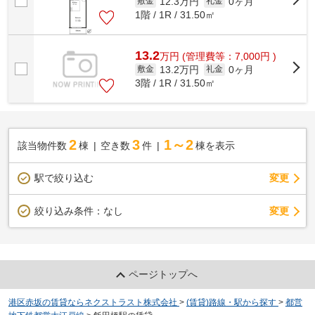
12.3万円
0ヶ月
敷金
礼金
1階 / 1R / 31.50㎡
13.2
万
円
(管理費等：7,000円 )
13.2万円
0ヶ月
敷金
礼金
3階 / 1R / 31.50㎡
2
3
1～2
該当物件数
棟
空き数
件
棟を表示
駅で絞り込む
変更
変更
絞り込み条件：
なし
ページトップへ
港区赤坂の賃貸ならネクストラスト株式会社
>
(賃貸)路線・駅から探す
>
都営