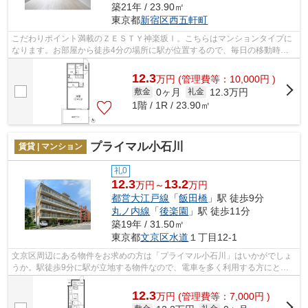
築21年 / 23.90㎡
東京都
新宿区
西五軒町
こだわりポイント満載のＺＥＳＴＹ神楽坂Ⅰ。こちらはマンションタイプに
なります。お部屋から徒歩4分の場所に駅が位置するので、毎日の移動時間
を削減できます。どういった設備が必要...
12.3
万
円
(管理費等：10,000円 )
0ヶ月
12.3万円
敷金
礼金
1階 / 1R / 23.90㎡
プライマル小石川
賃貸 | マンション
礼0
12.3
13.2
万円～
万円
都営大江戸線
「
飯田橋
」駅 徒歩9分
丸ノ内線
「
後楽園
」駅 徒歩11分
築19年 / 31.50㎡
東京都
文京区
水道
１丁目12-1
文京区周辺にある物件をお求めの方は「プライマル小石川」はいかがでしょ
うか。駅徒歩9分に駅が立地する物件なので、電車を多く利用する方にとっ
て便利です。こちらはマンションタイプ...
12.3
万
円
(管理費等：7,000円 )