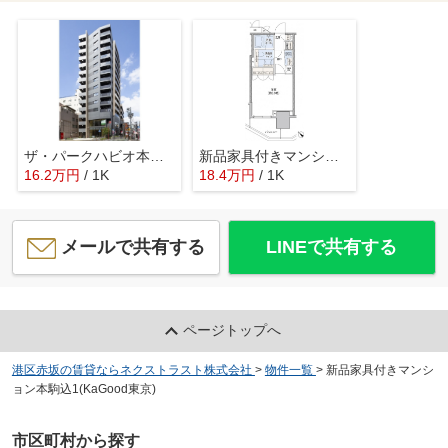
ザ・パークハビオ本郷菊坂
新品家具付きマンション小石川3(KaGood東京)
16.2
万
円
/ 1K
18.4
万
円
/ 1K
メールで共有する
LINEで共有する
ページトップへ
港区赤坂の賃貸ならネクストラスト株式会社
>
物件一覧
>
新品家具付きマンシ
ョン本駒込1(KaGood東京)
市区町村から探す