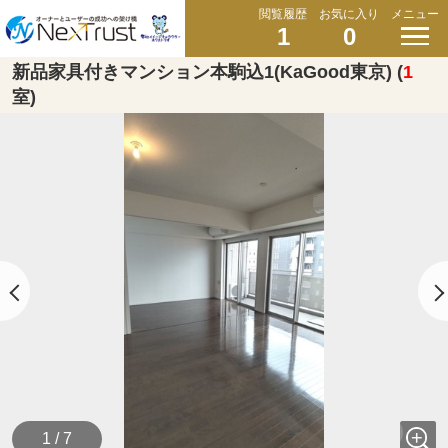
閲覧履歴
お気に入り
メニュー
1
0
新品家具付きマンション本駒込1(KaGood東京) (
1
室)
1 / 7