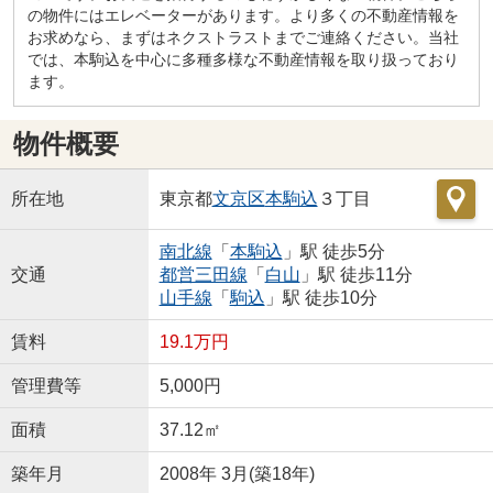
の物件にはエレベーターがあります。より多くの不動産情報を
お求めなら、まずはネクストラストまでご連絡ください。当社
では、本駒込を中心に多種多様な不動産情報を取り扱っており
ます。
物件概要
所在地
東京都
文京区
本駒込
３丁目
南北線
「
本駒込
」駅 徒歩5分
交通
都営三田線
「
白山
」駅 徒歩11分
山手線
「
駒込
」駅 徒歩10分
賃料
19.1万円
管理費等
5,000円
面積
37.12㎡
築年月
2008年 3月(築18年)