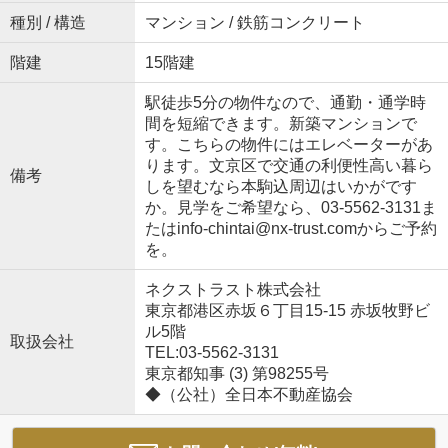
種別 / 構造
マンション / 鉄筋コンクリート
階建
15階建
駅徒歩5分の物件なので、通勤・通学時
間を短縮できます。新築マンションで
す。こちらの物件にはエレベーターがあ
ります。文京区で交通の利便性高い暮ら
備考
しを望むなら本駒込周辺はいかがです
か。見学をご希望なら、03-5562-3131ま
たはinfo-chintai@nx-trust.comからご予約
を。
ネクストラスト株式会社
東京都港区赤坂６丁目15-15 赤坂牧野ビ
ル5階
取扱会社
TEL:03-5562-3131
東京都知事 (3) 第98255号
◆（公社）全日本不動産協会