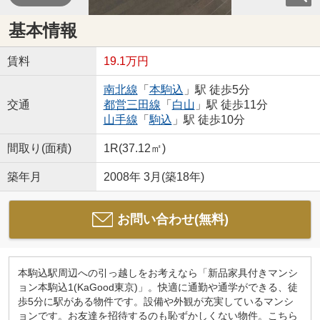
基本情報
賃料
19.1万円
南北線
「
本駒込
」駅 徒歩5分
交通
都営三田線
「
白山
」駅 徒歩11分
山手線
「
駒込
」駅 徒歩10分
間取り(面積)
1R(37.12㎡)
築年月
2008年 3月(築18年)
お問い合わせ(無料)
本駒込駅周辺への引っ越しをお考えなら「新品家具付きマンシ
ョン本駒込1(KaGood東京)」。快適に通勤や通学ができる、徒
歩5分に駅がある物件です。設備や外観が充実しているマンシ
ョンです。お友達を招待するのも恥ずかしくない物件。こちら