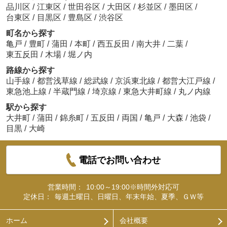
品川区
/
江東区
/
世田谷区
/
大田区
/
杉並区
/
墨田区
/
台東区
/
目黒区
/
豊島区
/
渋谷区
町名から探す
亀戸
/
豊町
/
蒲田
/
本町
/
西五反田
/
南大井
/
二葉
/
東五反田
/
木場
/
堀ノ内
路線から探す
山手線
/
都営浅草線
/
総武線
/
京浜東北線
/
都営大江戸線
/
東急池上線
/
半蔵門線
/
埼京線
/
東急大井町線
/
丸ノ内線
駅から探す
大井町
/
蒲田
/
錦糸町
/
五反田
/
両国
/
亀戸
/
大森
/
池袋
/
目黒
/
大崎
電話でお問い合わせ
営業時間：
10:00～19:00※時間外対応可
定休日：
毎週土曜日、日曜日、年末年始、夏季、ＧＷ等
ホーム
会社概要