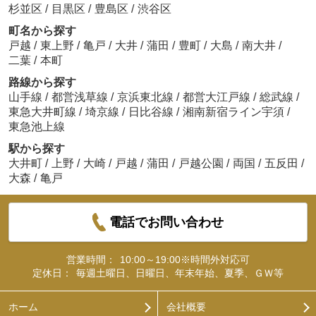
杉並区
/
目黒区
/
豊島区
/
渋谷区
町名から探す
戸越
/
東上野
/
亀戸
/
大井
/
蒲田
/
豊町
/
大島
/
南大井
/
二葉
/
本町
路線から探す
山手線
/
都営浅草線
/
京浜東北線
/
都営大江戸線
/
総武線
/
東急大井町線
/
埼京線
/
日比谷線
/
湘南新宿ライン宇須
/
東急池上線
駅から探す
大井町
/
上野
/
大崎
/
戸越
/
蒲田
/
戸越公園
/
両国
/
五反田
/
大森
/
亀戸
電話でお問い合わせ
営業時間：
10:00～19:00※時間外対応可
定休日：
毎週土曜日、日曜日、年末年始、夏季、ＧＷ等
ホーム
会社概要