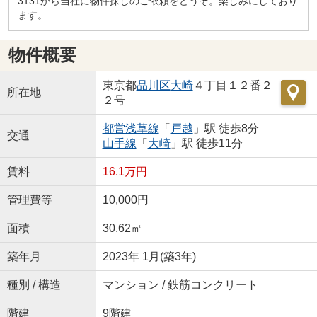
3131から当社に物件探しのご依頼をどうぞ。楽しみにしており
ます。
物件概要
東京都
品川区
大崎
４丁目１２番２
所在地
２号
都営浅草線
「
戸越
」駅 徒歩8分
交通
山手線
「
大崎
」駅 徒歩11分
賃料
16.1万円
管理費等
10,000円
面積
30.62㎡
築年月
2023年 1月(築3年)
種別 / 構造
マンション / 鉄筋コンクリート
階建
9階建