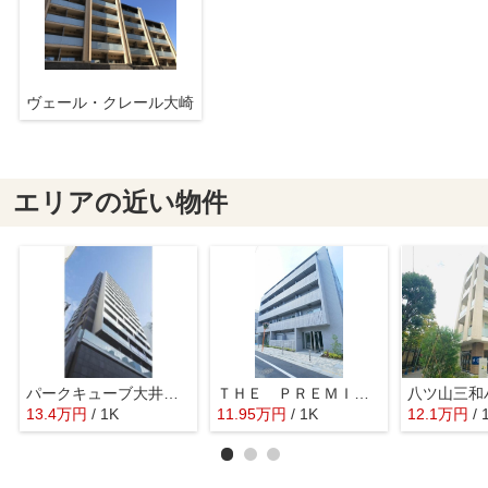
ヴェール・クレール大崎
エリアの近い物件
パークキューブ大井町レジデンス
ＴＨＥ ＰＲＥＭＩＵＭ ＣＵＢＥ Ｇ 大崎
八ツ山三和
13.4
万
円
/ 1K
11.95
万
円
/ 1K
12.1
万
円
/ 