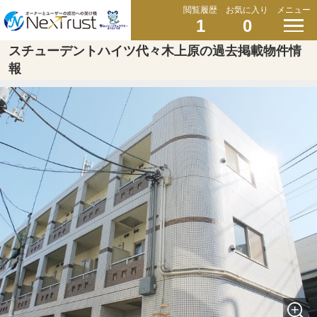
閲覧履歴
お気に入り
メニュー
1
0
スチューデントハイツ代々木上原の過去掲載物件情
報