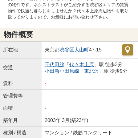
の物件です。ネクストラストがご紹介する渋谷区エリアの賃貸
物件で快適な暮らしをしませんか？代々木上原周辺物件も取り
扱っておりますので、お気軽にお問い合わせ下さい。
物件概要
所在地
東京都
渋谷区
大山町
47-15
千代田線
「
代々木上原
」駅 徒歩3分
交通
小田急小田原線
「
東北沢
」駅 徒歩9分
賃料
-
管理費等
-
面積
-
築年月
2003年 3月(築23年)
種別 / 構造
マンション / 鉄筋コンクリート