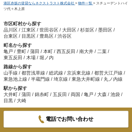
港区赤坂の賃貸ならネクストラスト株式会社
>
物件一覧
>
スチューデントハイ
ツ代々木上原
市区町村から探す
品川区
/
江東区
/
世田谷区
/
大田区
/
杉並区
/
墨田区
/
台東区
/
目黒区
/
豊島区
/
渋谷区
町名から探す
亀戸
/
豊町
/
蒲田
/
本町
/
西五反田
/
南大井
/
二葉
/
東五反田
/
木場
/
堀ノ内
路線から探す
山手線
/
都営浅草線
/
総武線
/
京浜東北線
/
都営大江戸線
/
東急池上線
/
半蔵門線
/
埼京線
/
東急大井町線
/
丸ノ内線
駅から探す
大井町
/
蒲田
/
錦糸町
/
五反田
/
両国
/
亀戸
/
大森
/
池袋
/
目黒
/
大崎
電話でお問い合わせ