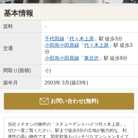
基本情報
賃料
-
千代田線
「
代々木上原
」駅 徒歩3分
小田急小田原線
「
代々木上原
」駅 徒歩3
交通
分
小田急小田原線
「
東北沢
」駅 徒歩9分
間取り(面積)
-(-)
築年月
2003年 3月(築23年)
お問い合わせ(無料)
当社イチオシの物件の「スチューデントハイツ代々木上原」。
ぜひ一度ご覧ください。駅まで徒歩3分の立地が魅力的な、利
便性の高い物件です。防犯対策もバッチリなマンションタイプ