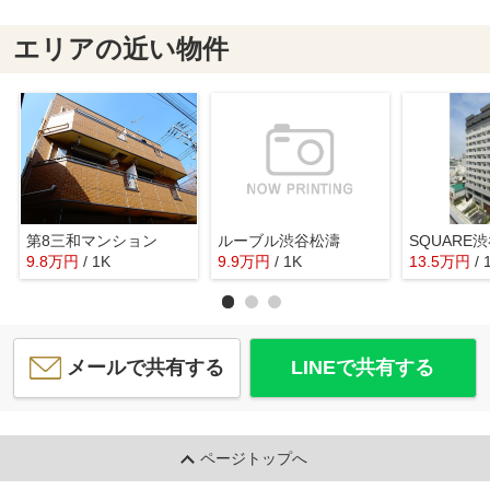
エリアの近い物件
第8三和マンション
ルーブル渋谷松濤
SQUARE
9.8
万
円
/ 1K
9.9
万
円
/ 1K
13.5
万
円
/ 
メールで共有する
LINEで共有する
ページトップへ