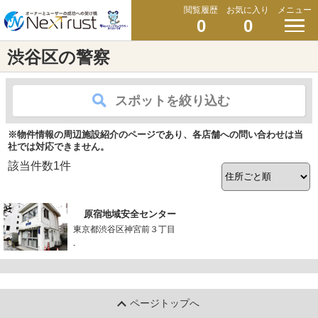
閲覧履歴
お気に入り
メニュー
0
0
渋谷区の警察
スポットを絞り込む
※物件情報の周辺施設紹介のページであり、各店舗への問い合わせは当
社では対応できません。
該当件数
1
件
原宿地域安全センター
東京都渋谷区神宮前３丁目
-
ページトップへ