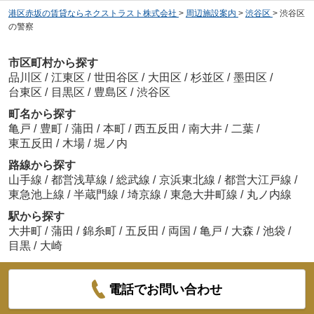
港区赤坂の賃貸ならネクストラスト株式会社
>
周辺施設案内
>
渋谷区
>
渋谷区
の警察
市区町村から探す
品川区
/
江東区
/
世田谷区
/
大田区
/
杉並区
/
墨田区
/
台東区
/
目黒区
/
豊島区
/
渋谷区
町名から探す
亀戸
/
豊町
/
蒲田
/
本町
/
西五反田
/
南大井
/
二葉
/
東五反田
/
木場
/
堀ノ内
路線から探す
山手線
/
都営浅草線
/
総武線
/
京浜東北線
/
都営大江戸線
/
東急池上線
/
半蔵門線
/
埼京線
/
東急大井町線
/
丸ノ内線
駅から探す
大井町
/
蒲田
/
錦糸町
/
五反田
/
両国
/
亀戸
/
大森
/
池袋
/
目黒
/
大崎
電話でお問い合わせ