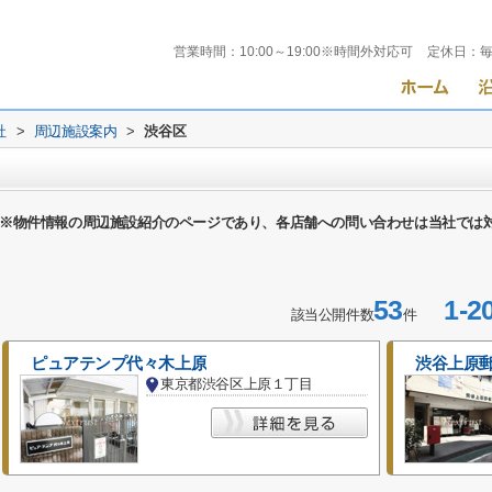
営業時間：
10:00～19:00※時間外対応可
定休日：
社
>
周辺施設案内
>
渋谷区
※物件情報の周辺施設紹介のページであり、各店舗への問い合わせは当社では
53
1-2
該当公開件数
件
ピュアテンプ代々木上原
渋谷上原
東京都渋谷区上原１丁目