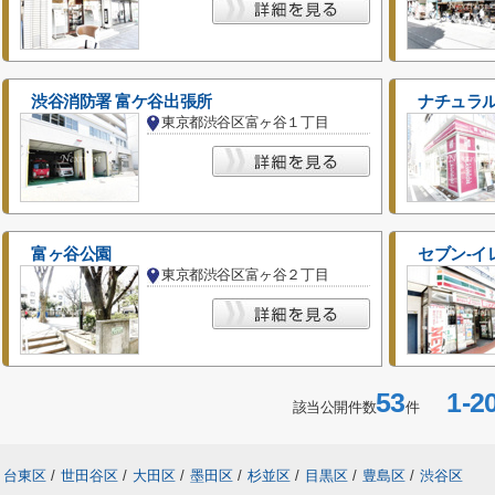
渋谷消防署 富ケ谷出張所
ナチュラル
東京都渋谷区富ヶ谷１丁目
富ヶ谷公園
セブン-イ
東京都渋谷区富ヶ谷２丁目
53
1-2
該当公開件数
件
台東区
/
世田谷区
/
大田区
/
墨田区
/
杉並区
/
目黒区
/
豊島区
/
渋谷区