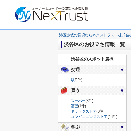
港区赤坂の賃貸ならネクストラスト株式会
渋谷区のお役立ち情報一覧
渋谷区のスポット選択
交通
駅
(6件)
買う
スーパー
(6件)
酒屋
(1件)
ドラッグストア
(3件)
コンビニエンスストア
(13件)
学ぶ