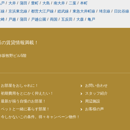
亀戸
/
大井
/
蒲田
/
豊町
/
大島
/
南大井
/
二葉
/
本町
草線
/
京浜東北線
/
都営大江戸線
/
総武線
/
東急大井町線
/
埼京線
/
日比谷
大崎
/
戸越
/
蒲田
/
戸越公園
/
両国
/
五反田
/
大森
/
亀戸
坂の賃貸情報満載！
5 赤坂牧野ビル5階
お部屋をおしゃれに！
お問い合わせ
初期費用をとにかく抑えたい！
スタッフ紹介
最新が揃う自慢のお部屋！
周辺施設
ペットと一緒に暮らす部屋！
お客様の声
今しかないこの条件。得々キャンペーン物件！