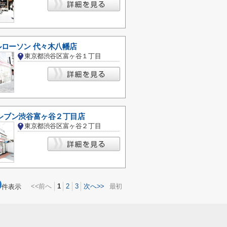
ローソン 代々木八幡店
東京都渋谷区富ヶ谷１丁目
レブン渋谷富ヶ谷２丁目店
東京都渋谷区富ヶ谷２丁目
0
<<前へ
1
2
3
次へ>>
最初
件表示