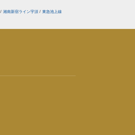
線
/
湘南新宿ライン宇須
/
東急池上線