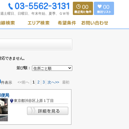
00
00
毎週土曜日、日曜日、年末年始、夏季、ＧＷ等
対応できません。
並び順：
0
<<前へ
1
2
3
次へ>>
最初
件表示
郵便局
東京都渋谷区上原１丁目