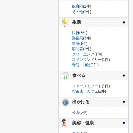
保育園
(1件)
その他
(1件)
生活
銀行
(5件)
郵便局
(3件)
警察
(1件)
消防署
(1件)
クリーニング
(1件)
コインランドリー
(1件)
寺院・神社
(1件)
食べる
ファーストフード
(1件)
喫茶店・カフェ
(2件)
出かける
公園
(5件)
美容・健康