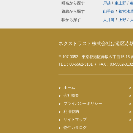
町名から探す
戸越
/
東上野
/
路線から探す
山手線
/
都営浅
駅から探す
大井町
/
上野
/
ネクストラスト株式会社は港区赤
〒107-0052 東京都港区赤坂６丁目15-1
TEL：03-5562-3131 / FAX：03-5562-3132
ホーム
会社概要
プライバシーポリシー
利用規約
サイトマップ
物件カタログ