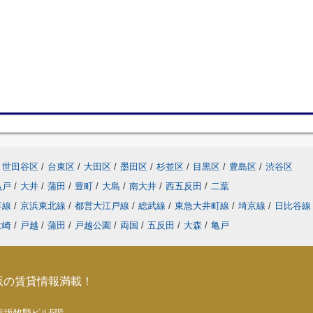
世田谷区
/
台東区
/
大田区
/
墨田区
/
杉並区
/
目黒区
/
豊島区
/
渋谷区
亀戸
/
大井
/
蒲田
/
豊町
/
大島
/
南大井
/
西五反田
/
二葉
草線
/
京浜東北線
/
都営大江戸線
/
総武線
/
東急大井町線
/
埼京線
/
日比谷
大崎
/
戸越
/
蒲田
/
戸越公園
/
両国
/
五反田
/
大森
/
亀戸
坂の賃貸情報満載！
5 赤坂牧野ビル5階