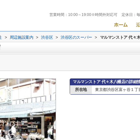
営業時間：
10:00～19:00※時間外対応可
定休日：
社
>
周辺施設案内
>
渋谷区
>
渋谷区のスーパー
>
マルマンストア 代々
店
マルマンストア 代々木八幡店の詳細
所在地
東京都渋谷区富ヶ谷１丁