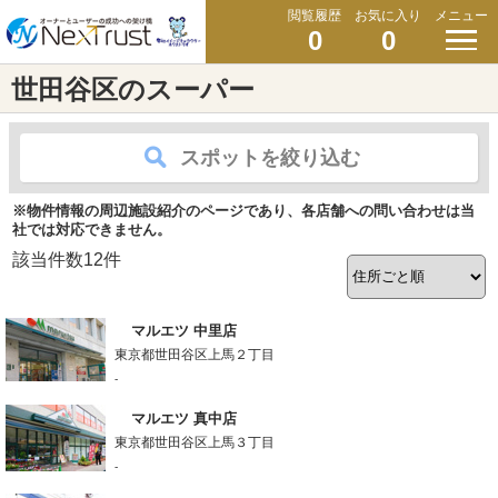
閲覧履歴
お気に入り
メニュー
0
0
世田谷区のスーパー
スポットを絞り込む
※物件情報の周辺施設紹介のページであり、各店舗への問い合わせは当
社では対応できません。
該当件数
12
件
マルエツ 中里店
東京都世田谷区上馬２丁目
-
マルエツ 真中店
東京都世田谷区上馬３丁目
-