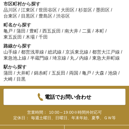
市区町村から探す
品川区
/
江東区
/
世田谷区
/
大田区
/
杉並区
/
墨田区
/
台東区
/
目黒区
/
豊島区
/
渋谷区
町名から探す
亀戸
/
蒲田
/
豊町
/
西五反田
/
南大井
/
二葉
/
本町
/
東五反田
/
木場
/
千田
路線から探す
山手線
/
都営浅草線
/
総武線
/
京浜東北線
/
都営大江戸線
/
東急池上線
/
半蔵門線
/
埼京線
/
丸ノ内線
/
東急大井町線
駅から探す
蒲田
/
大井町
/
錦糸町
/
五反田
/
両国
/
亀戸
/
大森
/
池袋
/
大崎
/
目黒
電話でお問い合わせ
営業時間：
10:00～19:00※時間外対応可
定休日：
毎週土曜日、日曜日、年末年始、夏季、ＧＷ等