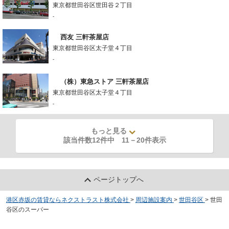
東京都世田谷区世田谷２丁目
-
西友 三軒茶屋店
東京都世田谷区太子堂４丁目
-
（株）東急ストア 三軒茶屋店
東京都世田谷区太子堂４丁目
-
もっと見る
該当件数12件中
11
－
20
件表示
ページトップへ
港区赤坂の賃貸ならネクストラスト株式会社
>
周辺施設案内
>
世田谷区
>
世田
谷区のスーパー