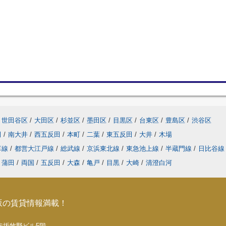
世田谷区
/
大田区
/
杉並区
/
墨田区
/
目黒区
/
台東区
/
豊島区
/
渋谷区
田
/
南大井
/
西五反田
/
本町
/
二葉
/
東五反田
/
大井
/
木場
草線
/
都営大江戸線
/
総武線
/
京浜東北線
/
東急池上線
/
半蔵門線
/
日比谷
蒲田
/
両国
/
五反田
/
大森
/
亀戸
/
目黒
/
大崎
/
清澄白河
坂の賃貸情報満載！
5 赤坂牧野ビル5階