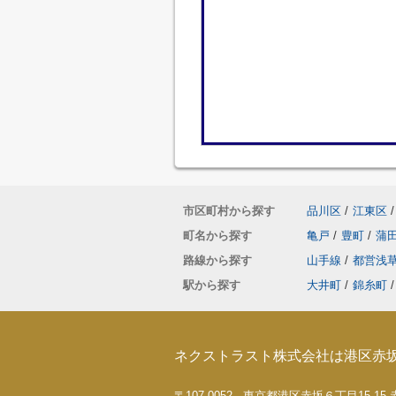
市区町村から探す
品川区
/
江東区
/
町名から探す
亀戸
/
豊町
/
蒲
路線から探す
山手線
/
都営浅
駅から探す
大井町
/
錦糸町
/
ネクストラスト株式会社は港区赤
〒107-0052 東京都港区赤坂６丁目15-1