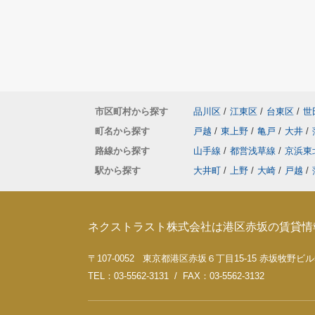
市区町村から探す
品川区
/
江東区
/
台東区
/
世
町名から探す
戸越
/
東上野
/
亀戸
/
大井
/
路線から探す
山手線
/
都営浅草線
/
京浜東
駅から探す
大井町
/
上野
/
大崎
/
戸越
/
ネクストラスト株式会社は港区赤坂の賃貸情
〒107-0052 東京都港区赤坂６丁目15-15 赤坂牧野ビル
TEL：03-5562-3131 / FAX：03-5562-3132