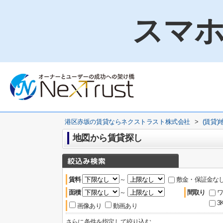
スマホ
港区赤坂の賃貸ならネクストラスト株式会社
>
(賃貸
地図から賃貸探し
賃料
～
敷金・保証金な
面積
～
間取り
ワ
3
画像あり
動画あり
さらに条件を指定して絞り込む