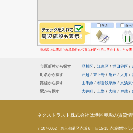
学ぶ
食べ
※地図上に表示される物件の位置は付近住所に所在することを表
市区町村から探す
品川区
/
江東区
/
世田谷区
/
町名から探す
戸越
/
東上野
/
亀戸
/
大井
/
路線から探す
山手線
/
都営浅草線
/
京浜東
駅から探す
大井町
/
上野
/
大崎
/
戸越
/
ネクストラスト株式会社は港区赤坂の賃貸情
〒107-0052 東京都港区赤坂６丁目15-15 赤坂牧野ビル