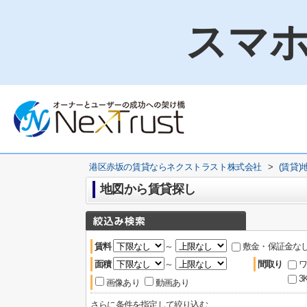
スマホ
港区赤坂の賃貸ならネクストラスト株式会社
>
(賃貸
地図から賃貸探し
賃料
～
敷金・保証金な
面積
～
間取り
ワ
3
画像あり
動画あり
さらに条件を指定して絞り込む