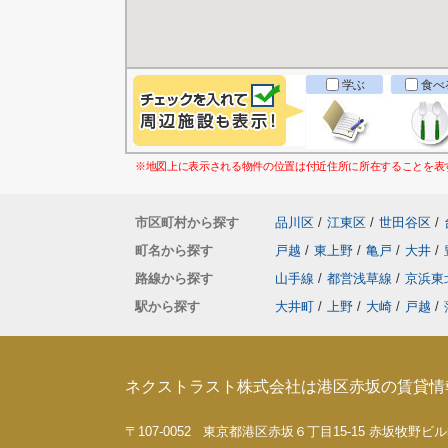
学ぶ
食べ
※地図上に表示される物件の位置は付近住所に所在することを表
市区町村から探す
品川区
/
江東区
/
世田谷区
/
町名から探す
戸越
/
東上野
/
亀戸
/
大井
/
路線から探す
山手線
/
都営浅草線
/
京浜東
駅から探す
大井町
/
上野
/
大崎
/
戸越
/
ネクストラスト株式会社は港区赤坂の賃貸情
〒107-0052 東京都港区赤坂６丁目15-15 赤坂牧野ビル