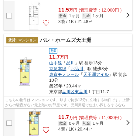
位置するので、毎日の移動時間を削減で...
11.5
万
円
(管理費等：12,000円 )
1ヶ月
1ヶ月
敷金
礼金
3階 / 1K / 21.48㎡
パレ・ホームズ天王洲
賃貸 | マンション
敷0
11.7
万円
山手線
「
品川
」駅 徒歩13分
京急本線
「
北品川
」駅 徒歩8分
東京モノレール
「
天王洲アイル
」駅 徒歩
10分
築25年 / 20.44㎡
東京都
品川区
東品川
１丁目11-7
こちらの物件はマンションです。駅まで徒歩13分に立地する物件です。上階
からの騒音がない最上階のお部屋です。品川周辺で住まい探しをするなら、
当社にお任せ下さい。お問い合わせは...
11.7
万
円
(管理費等：11,000円 )
0ヶ月
1ヶ月
敷金
礼金
4階 / 1K / 20.44㎡