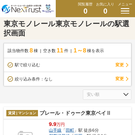
閲覧履歴
お気に入り
メニュー
0
0
東京モノレール東京モノレールの駅選
択画面
8
11
1～8
該当物件数
棟
空き数
件
棟を表示
駅で絞り込む
変更
変更
絞り込み条件：
なし
プレール・ドゥーク東京ベイⅡ
賃貸 | マンション
9.9
万円
山手線
「
田町
」駅 徒歩6分