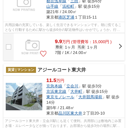
都営浅草線
「
三田
」駅 徒歩6分
山手線
「
浜松町
」駅 徒歩15分
築21年 / 24.00㎡
東京都
港区
芝浦
１丁目15-11
共用設備の充実している、楽しく生活できるマンションです。朝に慌てるこ
となく行動するために駅から徒歩6分の駅近物件はいかがでしょうか。行き
先に応じて駅を選べる2駅利用可能な物...
9.9
万
円
(管理費等：15,000円 )
1ヶ月
1ヶ月
敷金
礼金
7階 / 1K / 24.00㎡
アジールコート東大井
賃貸 | マンション
11.5
万円
京急本線
「
立会川
」駅 徒歩3分
京浜東北線
「
大井町
」駅 徒歩15分
東京モノレール
「
大井競馬場前
」駅 徒歩
14分
築5年 / 21.48㎡
東京都
品川区
東大井
２丁目20-10
アジールコート東大井：立会川駅にも近くて便利。共用部には敷地内ごみ置
き場・エレベータなどが揃っております。お部屋から徒歩3分の場所に駅が