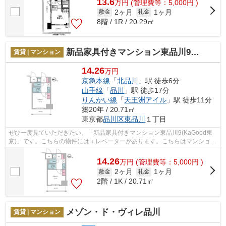
13.6
万
円
(管理費等：5,000円 )
2ヶ月
1ヶ月
敷金
礼金
8階 / 1R / 20.29㎡
新品家具付きマンション東品川9(KaGood東京)
賃貸 | マンション
14.26
万円
京急本線
「
北品川
」駅 徒歩6分
山手線
「
品川
」駅 徒歩17分
りんかい線
「
天王洲アイル
」駅 徒歩11分
築20年 / 20.71㎡
東京都
品川区
東品川
１丁目
ぜひ一度見ていただきたい、「新品家具付きマンション東品川9(KaGood東
京)」です。こちらの物件にはエレベーターがあります。こちらはマンション
タイプになります。朝に慌てることなく...
14.26
万
円
(管理費等：5,000円 )
2ヶ月
1ヶ月
敷金
礼金
2階 / 1K / 20.71㎡
メゾン・ド・ヴィレ品川
賃貸 | マンション