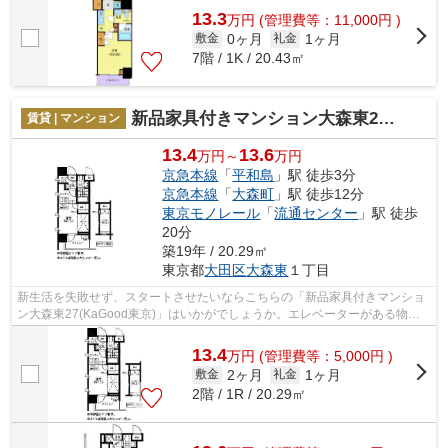
13.3
万
円
(管理費等：11,000円 )
0ヶ月
1ヶ月
敷金
礼金
7階 / 1K / 20.43㎡
新品家具付きマンション大森東27(KaGood東京)
賃貸 | マンション
13.4
13.6
万円～
万円
京急本線
「
平和島
」駅 徒歩3分
京急本線
「
大森町
」駅 徒歩12分
東京モノレール
「
流通センター
」駅 徒歩
20分
築19年 / 20.29㎡
東京都
大田区
大森東
１丁目
新生活を失敗せず、スタートさせたいならこちらの「新品家具付きマンショ
ン大森東27(KaGood東京)」はいかがでしょうか。エレベーターがある物件
です。外装もおしゃれで快適な生活をお...
13.4
万
円
(管理費等：5,000円 )
2ヶ月
1ヶ月
敷金
礼金
2階 / 1R / 20.29㎡