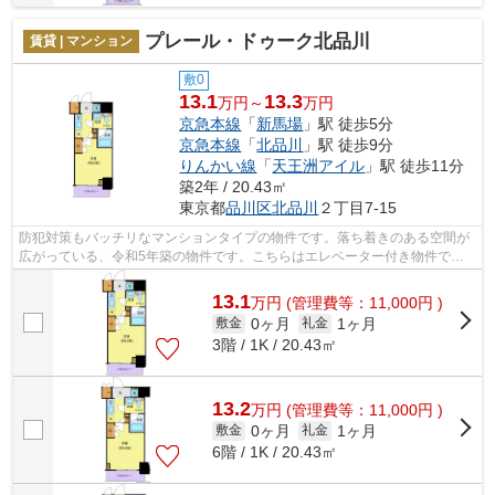
プレール・ドゥーク北品川
賃貸 | マンション
敷0
13.1
13.3
万円～
万円
京急本線
「
新馬場
」駅 徒歩5分
京急本線
「
北品川
」駅 徒歩9分
りんかい線
「
天王洲アイル
」駅 徒歩11分
築2年 / 20.43㎡
東京都
品川区
北品川
２丁目7-15
防犯対策もバッチリなマンションタイプの物件です。落ち着きのある空間が
広がっている、令和5年築の物件です。こちらはエレベーター付き物件で
す。快適に通勤や通学ができる、徒歩5分...
13.1
万
円
(管理費等：11,000円 )
0ヶ月
1ヶ月
敷金
礼金
3階 / 1K / 20.43㎡
13.2
万
円
(管理費等：11,000円 )
0ヶ月
1ヶ月
敷金
礼金
6階 / 1K / 20.43㎡