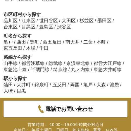
市区町村から探す
品川区
/
江東区
/
世田谷区
/
大田区
/
杉並区
/
墨田区
/
台東区
/
目黒区
/
豊島区
/
渋谷区
町名から探す
亀戸
/
蒲田
/
豊町
/
西五反田
/
南大井
/
二葉
/
本町
/
東五反田
/
木場
/
千田
路線から探す
山手線
/
都営浅草線
/
総武線
/
京浜東北線
/
都営大江戸線
/
東急池上線
/
半蔵門線
/
埼京線
/
丸ノ内線
/
東急大井町線
駅から探す
蒲田
/
大井町
/
錦糸町
/
五反田
/
両国
/
亀戸
/
大森
/
池袋
/
大崎
/
目黒
電話でお問い合わせ
営業時間：
10:00～19:00※時間外対応可
定休日：
毎週土曜日、日曜日、年末年始、夏季、ＧＷ等