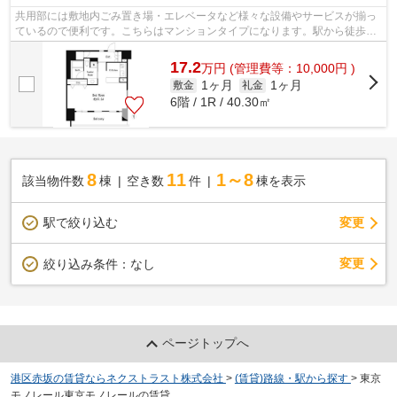
共用部には敷地内ごみ置き場・エレベータなど様々な設備やサービスが揃っ
ているので便利です。こちらはマンションタイプになります。駅から徒歩7
分に立地する物件です。天王洲アイル周...
17.2
万
円
(管理費等：10,000円 )
1ヶ月
1ヶ月
敷金
礼金
6階 / 1R / 40.30㎡
8
11
1～8
該当物件数
棟
空き数
件
棟を表示
駅で絞り込む
変更
変更
絞り込み条件：
なし
ページトップへ
港区赤坂の賃貸ならネクストラスト株式会社
>
(賃貸)路線・駅から探す
>
東京
モノレール東京モノレールの賃貸