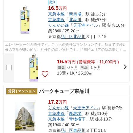
敷0
16.5
万円
京急本線
「
新馬場
」駅 徒歩2分
京急本線
「
北品川
」駅 徒歩7分
りんかい線
「
天王洲アイル
」駅 徒歩16分
築28年 / 25.20㎡
東京都
品川区
北品川
３丁目7-19
エレベーター付き物件です。こちらの物件はマンションです。駅まで徒歩2
分の立地が魅力的な、利便性の高い物件です。品川区エリアの新馬場近くに
住むなら、03-5562-3131からネクストラ...
16.5
万
円
(管理費等：11,000円 )
0ヶ月
1ヶ月
敷金
礼金
13階 / 1K / 25.20㎡
パークキューブ東品川
賃貸 | マンション
17.2
万円
りんかい線
「
天王洲アイル
」駅 徒歩7分
京急本線
「
新馬場
」駅 徒歩10分
京急本線
「
青物横丁
」駅 徒歩13分
築19年 / 40.30㎡
東京都
品川区
東品川
３丁目11-5