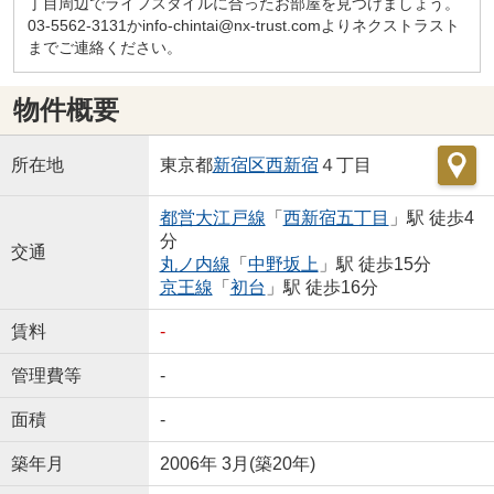
丁目周辺でライフスタイルに合ったお部屋を見つけましょう。
03-5562-3131かinfo-chintai@nx-trust.comよりネクストラスト
までご連絡ください。
物件概要
所在地
東京都
新宿区
西新宿
４丁目
都営大江戸線
「
西新宿五丁目
」駅 徒歩4
分
交通
丸ノ内線
「
中野坂上
」駅 徒歩15分
京王線
「
初台
」駅 徒歩16分
賃料
-
管理費等
-
面積
-
築年月
2006年 3月(築20年)