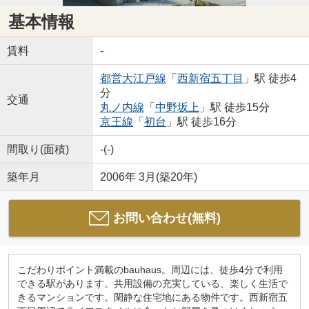
基本情報
賃料
-
都営大江戸線
「
西新宿五丁目
」駅 徒歩4
分
交通
丸ノ内線
「
中野坂上
」駅 徒歩15分
京王線
「
初台
」駅 徒歩16分
間取り(面積)
-(-)
築年月
2006年 3月(築20年)
お問い合わせ(無料)
こだわりポイント満載のbauhaus。周辺には、徒歩4分で利用
できる駅があります。共用設備の充実している、楽しく生活で
きるマンションです。閑静な住宅地にある物件です。西新宿五