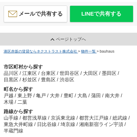
メールで共有する
LINEで共有する
ページトップへ
港区赤坂の賃貸ならネクストラスト株式会社
>
物件一覧
>
bauhaus
市区町村から探す
品川区
/
江東区
/
台東区
/
世田谷区
/
大田区
/
墨田区
/
目黒区
/
杉並区
/
豊島区
/
渋谷区
町名から探す
戸越
/
東上野
/
亀戸
/
大井
/
豊町
/
大島
/
蒲田
/
南大井
/
木場
/
二葉
路線から探す
山手線
/
都営浅草線
/
京浜東北線
/
都営大江戸線
/
総武線
/
東急大井町線
/
日比谷線
/
埼京線
/
湘南新宿ライン宇須
/
半蔵門線