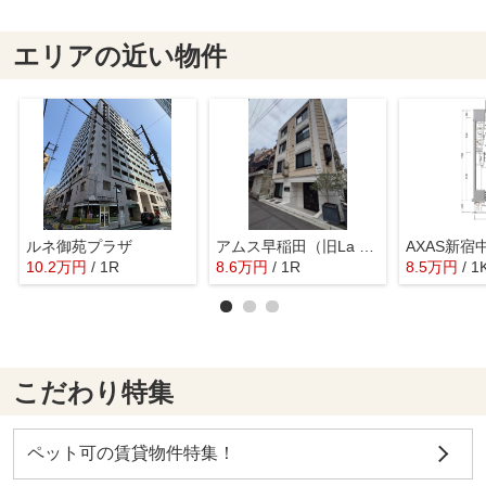
エリアの近い物件
ルネ御苑プラザ
アムス早稲田（旧La Blancheur 早稲田）
AXAS新宿
10.2
万
円
/ 1R
8.6
万
円
/ 1R
8.5
万
円
/ 1
こだわり特集
ペット可の賃貸物件特集！