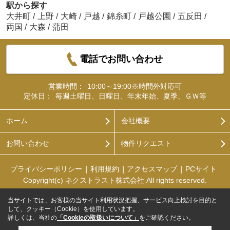
駅から探す
大井町
/
上野
/
大崎
/
戸越
/
錦糸町
/
戸越公園
/
五反田
/
両国
/
大森
/
蒲田
電話でお問い合わせ
営業時間：
10:00～19:00※時間外対応可
定休日：
毎週土曜日、日曜日、年末年始、夏季、ＧＷ等
ホーム
会社概要
お問い合わせ
物件リクエスト
プライバシーポリシー
利用規約
アクセスマップ
PCサイト
Copyright(c) ネクストラスト株式会社 All rights reserved.
当サイトでは、お客様の当サイト利用状況把握、サービス向上検討を目的と
して、クッキー（Cookie）を使用しています。
詳しくは、当社の
「Cookieの取扱いについて」
をご確認ください。