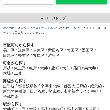
ページトップへ
港区赤坂の賃貸ならネクストラスト株式会社
>
物件一覧
>
ＢｒｉｌｌｉａＴｏ
ｗｅｒｓ目黒サウスレジデンス
市区町村から探す
品川区
/
江東区
/
台東区
/
世田谷区
/
大田区
/
墨田区
/
目黒区
/
杉並区
/
豊島区
/
渋谷区
町名から探す
戸越
/
東上野
/
亀戸
/
大井
/
豊町
/
大島
/
蒲田
/
南大井
/
木場
/
二葉
路線から探す
山手線
/
都営浅草線
/
京浜東北線
/
都営大江戸線
/
総武線
/
東急大井町線
/
日比谷線
/
埼京線
/
湘南新宿ライン宇須
/
半蔵門線
駅から探す
大井町
/
上野
/
大崎
/
戸越
/
錦糸町
/
戸越公園
/
五反田
/