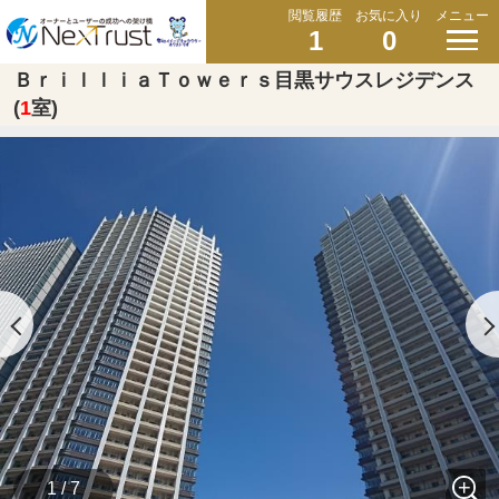
閲覧履歴
お気に入り
メニュー
1
0
ＢｒｉｌｌｉａＴｏｗｅｒｓ目黒サウスレジデンス
(
1
室)
1 / 7