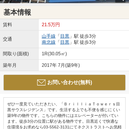
基本情報
賃料
21.5万円
山手線
「
目黒
」駅 徒歩3分
交通
南北線
「
目黒
」駅 徒歩3分
間取り(面積)
1R(30.05㎡)
築年月
2017年 7月(築9年)
お問い合わせ(無料)
ぜひ一度見ていただきたい、「ＢｒｉｌｌｉａＴｏｗｅｒｓ目
黒サウスレジデンス」です。生活する上でも不便を感じにくい
築9年の物件です。こちらの物件にはエレベーターが付いてい
ます。徒歩3分の位置に駅がある物件です。目黒近くで快適な
住環境をお求めなら03-5562-3131にてネクストラストへお気軽