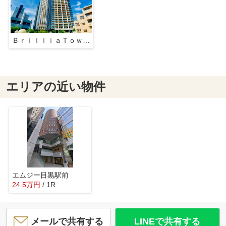
ＢｒｉｌｌｉａＴｏｗｅｒｓ目黒サウスレジデンス
エリアの近い物件
エムジー目黒駅前
24.5
万
円
/ 1R
メールで共有する
LINEで共有する