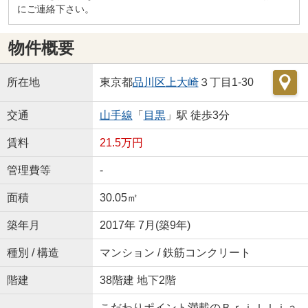
にご連絡下さい。
物件概要
所在地
東京都
品川区
上大崎
３丁目1-30
交通
山手線
「
目黒
」駅 徒歩3分
賃料
21.5万円
管理費等
-
面積
30.05㎡
築年月
2017年 7月(築9年)
種別 / 構造
マンション / 鉄筋コンクリート
階建
38階建 地下2階
こだわりポイント満載のＢｒｉｌｌｉａ