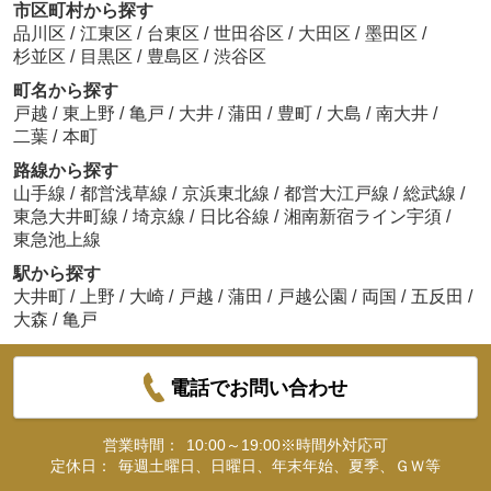
市区町村から探す
品川区
/
江東区
/
台東区
/
世田谷区
/
大田区
/
墨田区
/
杉並区
/
目黒区
/
豊島区
/
渋谷区
町名から探す
戸越
/
東上野
/
亀戸
/
大井
/
蒲田
/
豊町
/
大島
/
南大井
/
二葉
/
本町
路線から探す
山手線
/
都営浅草線
/
京浜東北線
/
都営大江戸線
/
総武線
/
東急大井町線
/
埼京線
/
日比谷線
/
湘南新宿ライン宇須
/
東急池上線
駅から探す
大井町
/
上野
/
大崎
/
戸越
/
蒲田
/
戸越公園
/
両国
/
五反田
/
大森
/
亀戸
電話でお問い合わせ
営業時間：
10:00～19:00※時間外対応可
定休日：
毎週土曜日、日曜日、年末年始、夏季、ＧＷ等