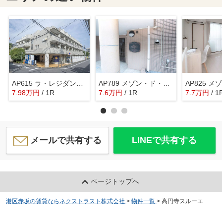
AP615 ラ・レジダンス・ド・ラフィネ 203
AP789 メゾン・ド・ジャンティエース 104
7.98
万
円
/ 1R
7.6
万
円
/ 1R
7.7
万
円
/ 1
メールで共有する
LINEで共有する
ページトップへ
港区赤坂の賃貸ならネクストラスト株式会社
>
物件一覧
>
高円寺スルーエ