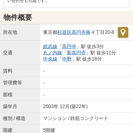
い合わせも可能です。
物件概要
所在地
東京都
杉並区
高円寺南
４丁目20-8
総武線
「
高円寺
」駅 徒歩3分
交通
丸ノ内線
「
新高円寺
」駅 徒歩11分
中央線
「
中野
」駅 徒歩18分
賃料
-
管理費等
-
面積
-
築年月
2003年 12月(築22年)
種別 / 構造
マンション / 鉄筋コンクリート
階建
5階建