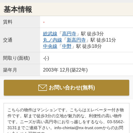
基本情報
賃料
-
総武線
「
高円寺
」駅 徒歩3分
交通
丸ノ内線
「
新高円寺
」駅 徒歩11分
中央線
「
中野
」駅 徒歩18分
間取り(面積)
-(-)
築年月
2003年 12月(築22年)
お問い合わせ(無料)
こちらの物件はマンションです。こちらはエレベーター付き物
件です。駅まで徒歩3分の立地が魅力的な、利便性の高い物件
です。ニーズが高い高円寺にお引っ越しをするなら、03-5562-
3131までご連絡下さい。info-chintai@nx-trust.comからのお問