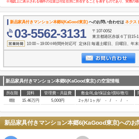
※地図上に表示される物件の位置は付近住所に所在することを表すものであり、実際の物
新品家具付きマンション本郷6(KaGood東京)
へのお問い合わせは
ネクス
03-5562-3131
〒107-0052
東京都港区赤坂６丁目15-1
10:00～19:00※時間外対応可 定休日:毎週土曜日、日曜日、
新品家具付きマンション本郷6(KaGood東京)
の空室情報
所在階
賃料
管理費・共益費
敷金/礼金/保証金/償却/敷引
8階
15.46万円
5,000円
/
/
/
/
2ヶ月
1ヶ月
-
-
-
新品家具付きマンション本郷6(KaGood東京)
へのお