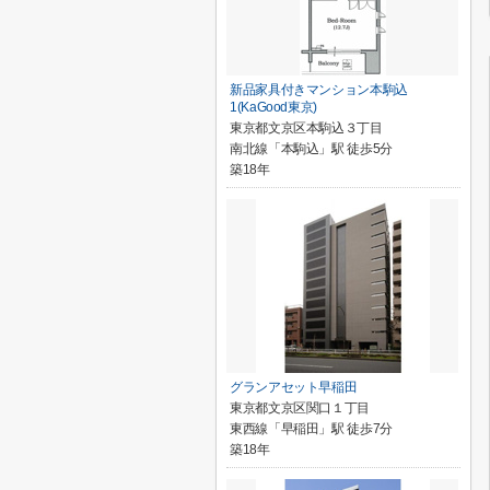
新品家具付きマンション本駒込
1(KaGood東京)
東京都文京区本駒込３丁目
南北線「本駒込」駅 徒歩5分
築18年
グランアセット早稲田
東京都文京区関口１丁目
東西線「早稲田」駅 徒歩7分
築18年