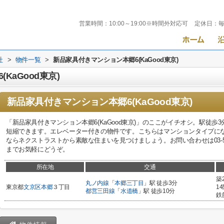
営業時間：
10:00～19:00※時間外対応可
定休日：
社
>
物件一覧
>
新品家具付きマンション本郷6(KaGood東京)
KaGood東京)
新品家具付きマンション本郷6(KaGood東京)
「新品家具付きマンション本郷6(KaGood東京)」のここがイチオシ。駅徒
短縮できます。エレベーター付きの物件です。こちらはマンションタイプに
ならネクストラストから素敵な住まいを見つけましょう。お問い合わせは03-5562-3131また
までお気軽にどうぞ。
所在地
交通
築
丸ノ内線
「
本郷三丁目
」駅 徒歩3分
東京都
文京区
本郷
３丁目
1
都営三田線
「
水道橋
」駅 徒歩10分
鉄