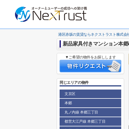
港区赤坂の賃貸ならネクストラスト株式会
新品家具付きマンション本郷6(
▼ご希望の物件をお探しします
同じエリアの物件
文京区
本郷
丸ノ内線 本郷三丁目
都営大江戸線 本郷三丁目