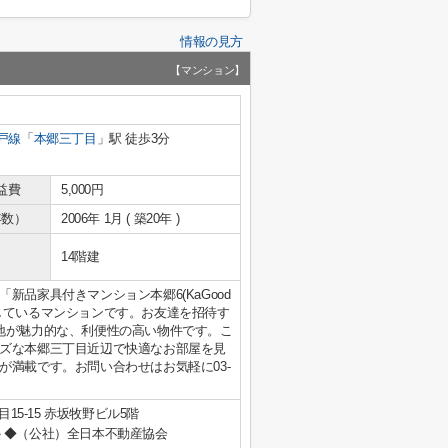
情報の見方
【マンション】
戸線
「
本郷三丁目
」駅 徒歩3分
益費
5,000円
年数）
2006年 1月 ( 築20年 )
14階建
品家具付きマンション本郷6(KaGood
しているマンションです。お友達を招待す
地が魅力的な、利便性の高い物件です。こ
ズな本郷三丁目近辺で快適なお部屋を見
が満載です。お問い合わせはお気軽に03-
15-15 赤坂牧野ビル5階
◆（公社）全日本不動産協会