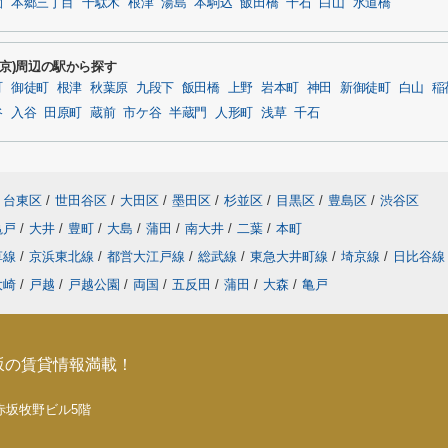
園
本郷三丁目
千駄木
根津
湯島
本駒込
飯田橋
千石
白山
水道橋
東京)周辺の駅から探す
町
御徒町
根津
秋葉原
九段下
飯田橋
上野
岩本町
神田
新御徒町
白山
稲
谷
入谷
田原町
蔵前
市ケ谷
半蔵門
人形町
浅草
千石
台東区
/
世田谷区
/
大田区
/
墨田区
/
杉並区
/
目黒区
/
豊島区
/
渋谷区
亀戸
/
大井
/
豊町
/
大島
/
蒲田
/
南大井
/
二葉
/
本町
草線
/
京浜東北線
/
都営大江戸線
/
総武線
/
東急大井町線
/
埼京線
/
日比谷
大崎
/
戸越
/
戸越公園
/
両国
/
五反田
/
蒲田
/
大森
/
亀戸
坂の賃貸情報満載！
5 赤坂牧野ビル5階