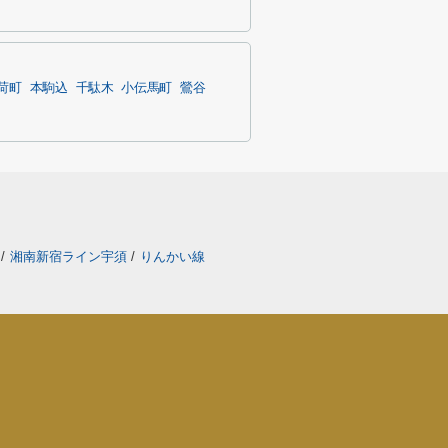
荷町
本駒込
千駄木
小伝馬町
鶯谷
線
/
湘南新宿ライン宇須
/
りんかい線