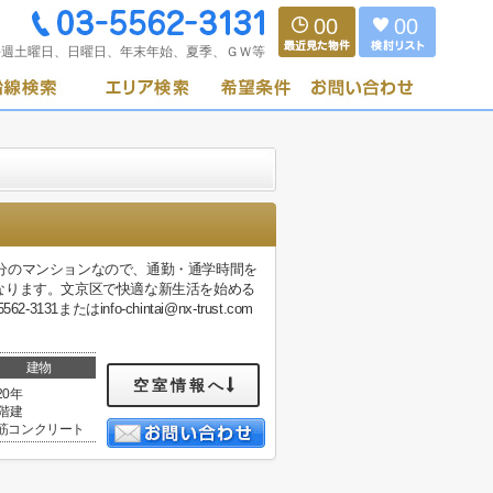
00
00
毎週土曜日、日曜日、年末年始、夏季、ＧＷ等
歩3分のマンションなので、通勤・通学時間を
なります。文京区で快適な新生活を始める
はinfo-chintai@nx-trust.com
建物
空室情報へ
20年
4階建
筋コンクリート