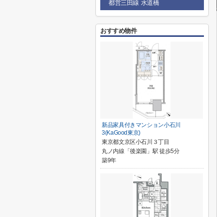
都営三田線 水道橋
おすすめ物件
新品家具付きマンション小石川
3(KaGood東京)
東京都文京区小石川３丁目
丸ノ内線「後楽園」駅 徒歩5分
築9年