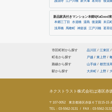
護国寺
江戸川橋
新大塚
茗荷谷
後楽
新品家具付きマンション本郷6(KaGood
本郷三丁目
水道橋
湯島
後楽園
末広
浅草橋
馬喰町
神楽坂
江戸川橋
茗荷
市区町村から探す
品川区
/
江東区
/
町名から探す
戸越
/
東上野
/
路線から探す
山手線
/
都営浅
駅から探す
大井町
/
上野
/
ネクストラスト株式会社は港区赤
〒107-0052 東京都港区赤坂６丁目15-1
TEL：03-5562-3131 / FAX：03-5562-3132