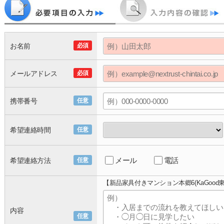
お名前
必須
メールアドレス
必須
携帯番号
任意
希望連絡時間
任意
メール
電話
希望連絡方法
任意
【新品家具付きマンション本郷6(KaGood
内容
任意