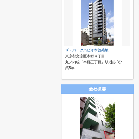
ザ・パークハビオ本郷菊坂
東京都文京区本郷４丁目
丸ノ内線「本郷三丁目」駅 徒歩3分
築5年