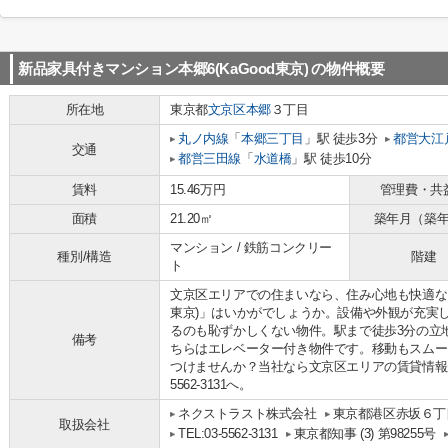
新品家具付きマンション本郷6(KaGood東京)
の物件概要
所在地
東京都
文京区
本郷
３丁目
丸ノ内線
「
本郷三丁目
」駅 徒歩3分
都営大江
交通
都営三田線
「
水道橋
」駅 徒歩10分
賃料
15.46万円
管理費・共
面積
21.20㎡
築年月（築
マンション / 鉄筋コンクリー
種別/構造
階建
ト
文京区エリアでの住まいなら、住み心地も快適な「新
東京)」はいかがでしょうか。設備や外観が充実
るのも恥ずかしくない物件。駅まで徒歩3分の立
備考
ちらはエレベーター付き物件です。移動もスムー
つけませんか？当社なら文京区エリアの賃貸情報
5562-3131へ。
ネクストラスト株式会社
東京都港区赤坂６丁目
取扱会社
TEL:03-5562-3131
東京都知事 (3) 第98255号