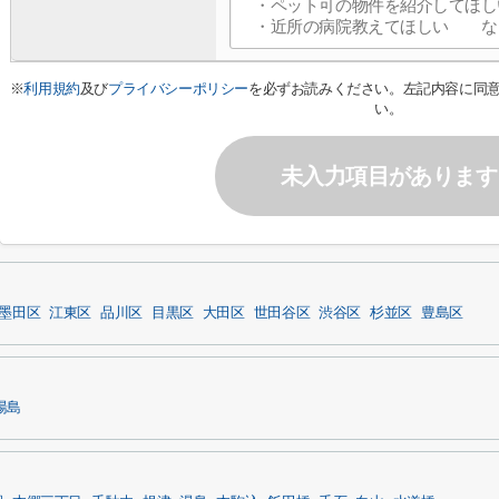
※
利用規約
及び
プライバシーポリシー
を必ずお読みください。左記内容に同
い。
未入力項目があります
墨田区
江東区
品川区
目黒区
大田区
世田谷区
渋谷区
杉並区
豊島区
湯島