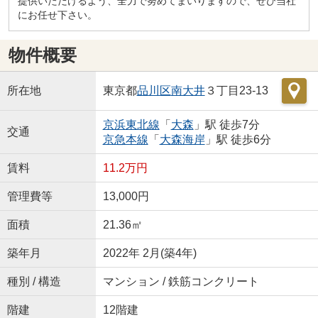
提供いただけるよう、全力で努めてまいりますので、ぜひ当社
にお任せ下さい。
物件概要
所在地
東京都
品川区
南大井
３丁目23-13
京浜東北線
「
大森
」駅 徒歩7分
交通
京急本線
「
大森海岸
」駅 徒歩6分
賃料
11.2万円
管理費等
13,000円
面積
21.36㎡
築年月
2022年 2月(築4年)
種別 / 構造
マンション / 鉄筋コンクリート
階建
12階建