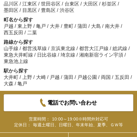
品川区
/
江東区
/
世田谷区
/
台東区
/
大田区
/
杉並区
/
墨田区
/
目黒区
/
豊島区
/
渋谷区
町名から探す
戸越
/
東上野
/
亀戸
/
大井
/
豊町
/
蒲田
/
大島
/
南大井
/
西五反田
/
二葉
路線から探す
山手線
/
都営浅草線
/
京浜東北線
/
都営大江戸線
/
総武線
/
東急大井町線
/
日比谷線
/
埼京線
/
湘南新宿ライン宇須
/
東急池上線
駅から探す
大井町
/
上野
/
大崎
/
戸越
/
蒲田
/
戸越公園
/
両国
/
五反田
/
大森
/
亀戸
電話でお問い合わせ
営業時間：
10:00～19:00※時間外対応可
定休日：
毎週土曜日、日曜日、年末年始、夏季、ＧＷ等