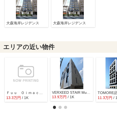
大森海岸レジデンス
大森海岸レジデンス
エリアの近い物件
VERXEED STAIR Musashi-koyama
Ｆｕｕ Ｏｉｍａｃｈｉ ｂｙ ＬＡＴＩＥＲＲＡ
TOMORE
13.9
万
円
/ 1K
13.3
万
円
/ 1K
11.3
万
円
/ 