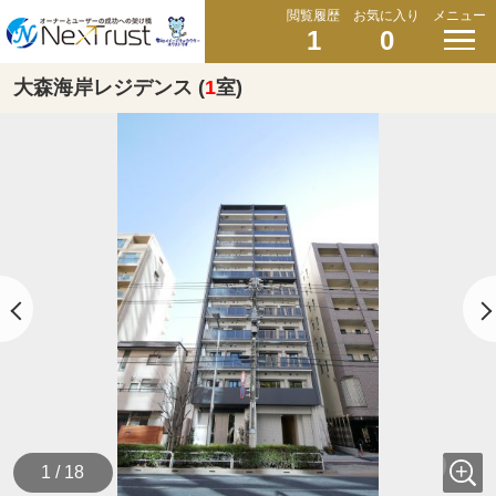
閲覧履歴
お気に入り
メニュー
1
0
大森海岸レジデンス (
1
室)
1 / 18