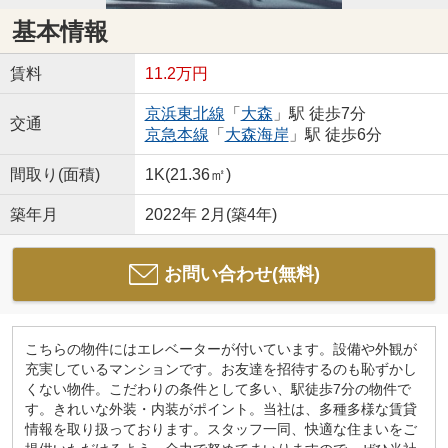
基本情報
賃料
11.2万円
京浜東北線
「
大森
」駅 徒歩7分
交通
京急本線
「
大森海岸
」駅 徒歩6分
間取り(面積)
1K(21.36㎡)
築年月
2022年 2月(築4年)
お問い合わせ(無料)
こちらの物件にはエレベーターが付いています。設備や外観が
充実しているマンションです。お友達を招待するのも恥ずかし
くない物件。こだわりの条件として多い、駅徒歩7分の物件で
す。きれいな外装・内装がポイント。当社は、多種多様な賃貸
情報を取り扱っております。スタッフ一同、快適な住まいをご