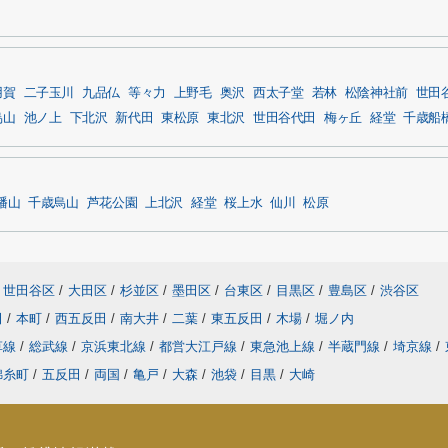
用賀
二子玉川
九品仏
等々力
上野毛
奥沢
西太子堂
若林
松陰神社前
世田
烏山
池ノ上
下北沢
新代田
東松原
東北沢
世田谷代田
梅ヶ丘
経堂
千歳船
幡山
千歳烏山
芦花公園
上北沢
経堂
桜上水
仙川
松原
世田谷区
/
大田区
/
杉並区
/
墨田区
/
台東区
/
目黒区
/
豊島区
/
渋谷区
田
/
本町
/
西五反田
/
南大井
/
二葉
/
東五反田
/
木場
/
堀ノ内
草線
/
総武線
/
京浜東北線
/
都営大江戸線
/
東急池上線
/
半蔵門線
/
埼京線
/
錦糸町
/
五反田
/
両国
/
亀戸
/
大森
/
池袋
/
目黒
/
大崎