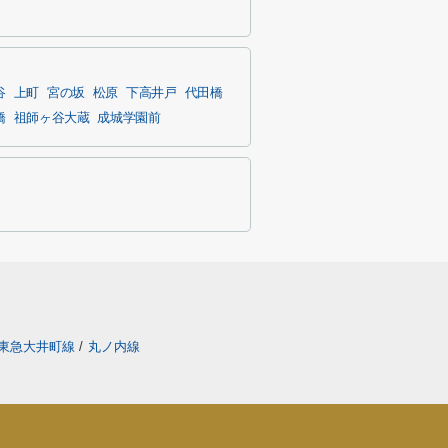
谷
上町
宮の坂
松原
下高井戸
代田橋
橋
祖師ヶ谷大蔵
成城学園前
東急大井町線
/
丸ノ内線