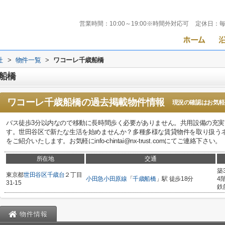
営業時間：
10:00～19:00※時間外対応可
定休日：
社
>
物件一覧
>
ワコーレ千歳船橋
船橋
ワコーレ千歳船橋
の過去掲載物件情報
現況の確認はお気軽
バス徒歩3分以内なので移動に長時間歩く必要がありません。共用設備の充
す。世田谷区で新たな生活を始めませんか？多種多様な賃貸物件を取り扱う
をご紹介いたします。お気軽にinfo-chintai@nx-trust.comにてご連絡下さい。
所在地
交通
築
東京都
世田谷区
千歳台
２丁目
小田急小田原線
「
千歳船橋
」駅 徒歩18分
4
31-15
鉄
物件情報