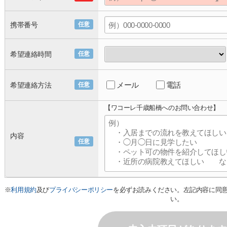
携帯番号
任意
希望連絡時間
任意
メール
電話
希望連絡方法
任意
【ワコーレ千歳船橋へのお問い合わせ】
内容
任意
※
利用規約
及び
プライバシーポリシー
を必ずお読みください。左記内容に同
い。