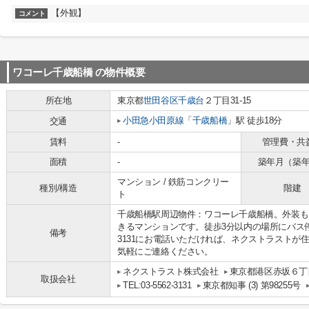
【外観】
コメント
ワコーレ千歳船橋
の物件概要
所在地
東京都
世田谷区
千歳台
２丁目31-15
小田急小田原線
「
千歳船橋
」駅 徒歩18分
交通
賃料
-
管理費・共
面積
-
築年月（築
マンション / 鉄筋コンクリー
種別/構造
階建
ト
千歳船橋駅周辺物件：ワコーレ千歳船橋。外装も
きるマンションです。徒歩3分以内の場所にバス停が
備考
3131にお電話いただければ、ネクストラストが
気軽にご連絡ください。
ネクストラスト株式会社
東京都港区赤坂６丁目
取扱会社
TEL:03-5562-3131
東京都知事 (3) 第98255号