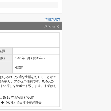
情報の見方
【マンション】
益費
-
年数）
1991年 3月 ( 築35年 )
4階建
おしゃれで快適な生活をおくることがで
あり、アクセス便利です。03-5562-
住まい探しをサポート致します。まずはお
15-15 赤坂牧野ビル5階
◆（公社）全日本不動産協会