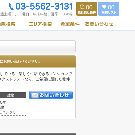
00
00
毎週土曜日、日曜日、年末年始、夏季、ＧＷ等
にお問い合わせください。
実している、楽しく生活できるマンションで
ネクストラストなら、ご希望に適した物件
建物
35年
階建
筋コンクリート