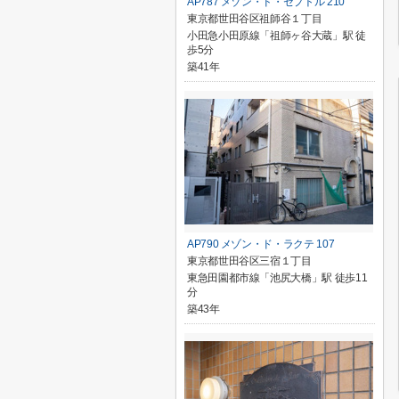
AP787 メゾン・ド・セプトル 210
東京都世田谷区祖師谷１丁目
小田急小田原線「祖師ヶ谷大蔵」駅 徒
歩5分
築41年
AP790 メゾン・ド・ラクテ 107
東京都世田谷区三宿１丁目
東急田園都市線「池尻大橋」駅 徒歩11
分
築43年