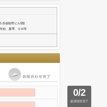
5 赤坂牧野ビル5階
年末年始、夏季、ＧＷ等
0
/
2
必須項目完了