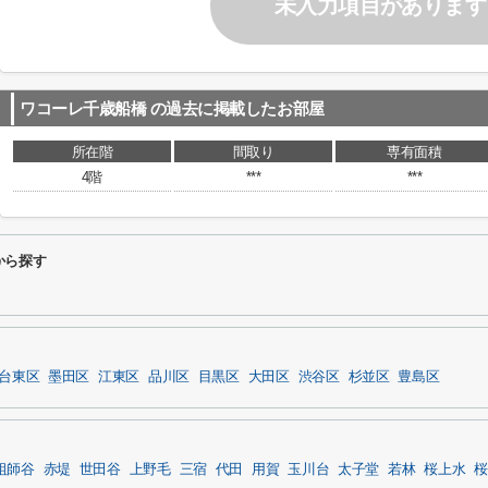
未入力項目があります
ワコーレ千歳船橋
の過去に掲載したお部屋
所在階
間取り
専有面積
4階
***
***
から探す
台東区
墨田区
江東区
品川区
目黒区
大田区
渋谷区
杉並区
豊島区
祖師谷
赤堤
世田谷
上野毛
三宿
代田
用賀
玉川台
太子堂
若林
桜上水
桜