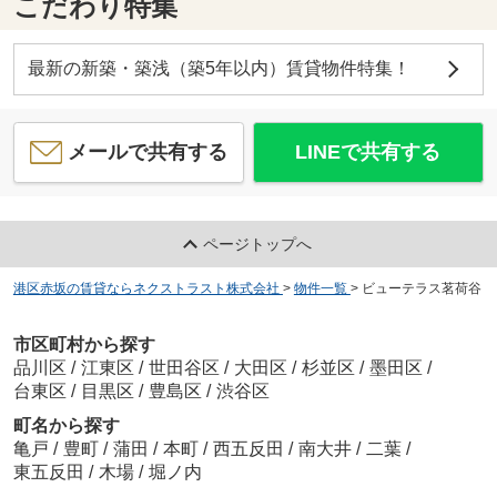
こだわり特集
最新の新築・築浅（築5年以内）賃貸物件特集！
メールで共有する
LINEで共有する
ページトップへ
港区赤坂の賃貸ならネクストラスト株式会社
>
物件一覧
>
ビューテラス茗荷谷
市区町村から探す
品川区
/
江東区
/
世田谷区
/
大田区
/
杉並区
/
墨田区
/
台東区
/
目黒区
/
豊島区
/
渋谷区
町名から探す
亀戸
/
豊町
/
蒲田
/
本町
/
西五反田
/
南大井
/
二葉
/
東五反田
/
木場
/
堀ノ内