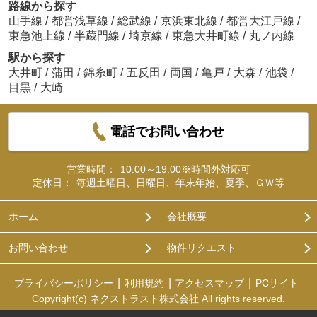
路線から探す
山手線
/
都営浅草線
/
総武線
/
京浜東北線
/
都営大江戸線
/
東急池上線
/
半蔵門線
/
埼京線
/
東急大井町線
/
丸ノ内線
駅から探す
大井町
/
蒲田
/
錦糸町
/
五反田
/
両国
/
亀戸
/
大森
/
池袋
/
目黒
/
大崎
電話でお問い合わせ
営業時間：
10:00～19:00※時間外対応可
定休日：
毎週土曜日、日曜日、年末年始、夏季、ＧＷ等
ホーム
会社概要
お問い合わせ
物件リクエスト
プライバシーポリシー
利用規約
アクセスマップ
PCサイト
Copyright(c) ネクストラスト株式会社 All rights reserved.