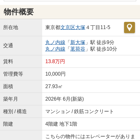
物件概要
所在地
東京都
文京区
大塚
４丁目11-5
丸ノ内線
「
新大塚
」駅 徒歩9分
交通
丸ノ内線
「
茗荷谷
」駅 徒歩10分
賃料
13.8万円
管理費等
10,000円
面積
27.93㎡
築年月
2026年 6月(新築)
種別 / 構造
マンション / 鉄筋コンクリート
階建
4階建 地下1階
こちらの物件にはエレベーターがありま