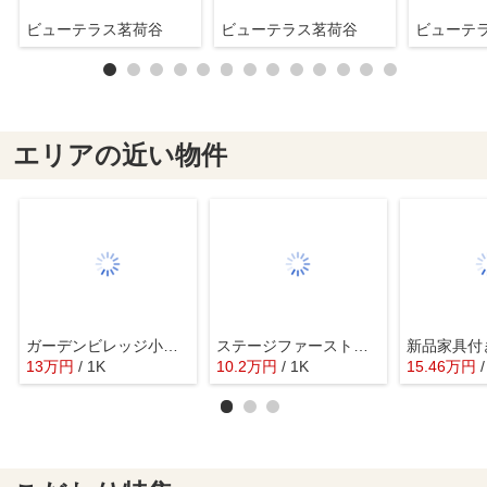
ビューテラス茗荷谷
ビューテラス茗荷谷
ビューテ
エリアの近い物件
ガーデンビレッジ小石川
ステージファーストお茶の水女子大前
13
万
円
/ 1K
10.2
万
円
/ 1K
15.46
万
円