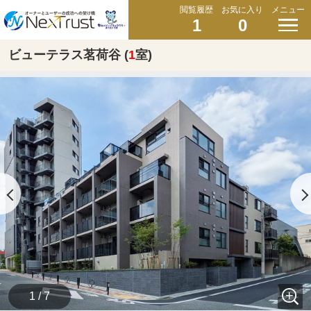
閲覧履歴
お気に入り
メニュー
1
0
ビューテラス茗荷谷 (
1
室)
1 / 7