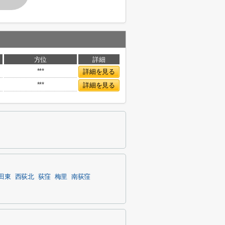
方位
詳細
***
詳細を見る
***
詳細を見る
田東
西荻北
荻窪
梅里
南荻窪