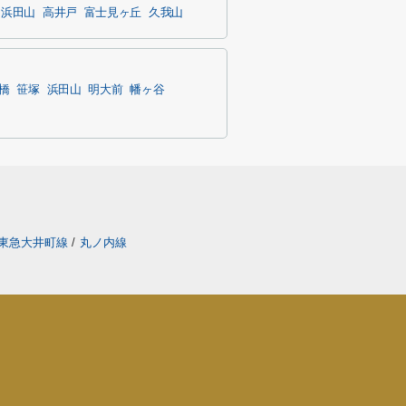
浜田山
高井戸
富士見ヶ丘
久我山
橋
笹塚
浜田山
明大前
幡ヶ谷
東急大井町線
/
丸ノ内線