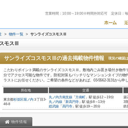
営業時間：
10:00～19:00※時間外対応可
定休日：
社
>
物件一覧
>
サンライズコスモスⅢ
スモスⅢ
サンライズコスモスⅢ
の過去掲載物件情報
現況の確認
こだわりポイント満載のサンライズコスモスⅢ。敷地内ごみ置き場付き物件で
分でアクセス可能な物件です。防犯対策もバッチリなマンションタイプの物
ラストにお任せください。ご希望の条件などがあれば、03-5562-3131から
所在地
交通
丸ノ内方南支線
「
方南町
」駅 徒歩12～19分
築
東京都
杉並区
堀ノ内
３丁目3-
丸ノ内線
「
新高円寺
」駅 徒歩8～13分
3
46-8
総武線
「
高円寺
」駅 徒歩19～20分
鉄
物件情報