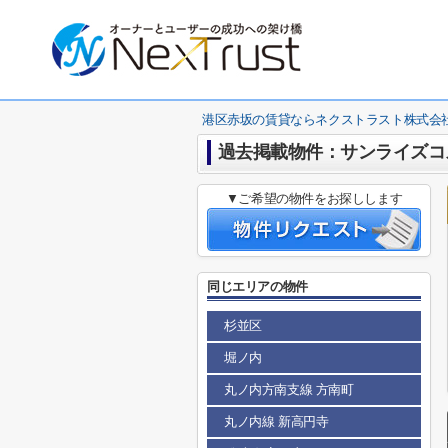
港区赤坂の賃貸ならネクストラスト株式会
過去掲載物件：サンライズコ
▼ご希望の物件をお探しします
同じエリアの物件
杉並区
堀ノ内
丸ノ内方南支線 方南町
丸ノ内線 新高円寺