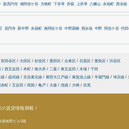
寺
新高円寺
南阿佐ケ谷
方南町
下井草
井荻
上井草
八幡山
永福町
西永福
町
高円寺
新中野
永福町
南阿佐ケ谷
中野新橋
西永福
中野
阿佐ケ谷
代田
世田谷区
/
大田区
/
杉並区
/
墨田区
/
台東区
/
目黒区
/
豊島区
/
渋谷区
田
/
西五反田
/
本町
/
南大井
/
二葉
/
東五反田
/
木場
/
千田
草線
/
総武線
/
京浜東北線
/
都営大江戸線
/
東急池上線
/
半蔵門線
/
埼京線
/
錦糸町
/
五反田
/
両国
/
亀戸
/
大森
/
池袋
/
大崎
/
目黒
坂の賃貸情報満載！
5 赤坂牧野ビル5階