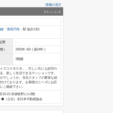
情報の見方
【マンション】
内線
「
新高円寺
」駅 徒歩13分
益費
-
年数）
2002年 4月 ( 築24年 )
3階建
イズコスモスⅢ」。忙しい方にも好評の
る、楽しく生活できるマンションです。
かがでしょうか。当社スタッフの豊富な経
付けております。お客様のニーズにお応
にご連絡下さい。
15-15 赤坂牧野ビル5階
◆（公社）全日本不動産協会