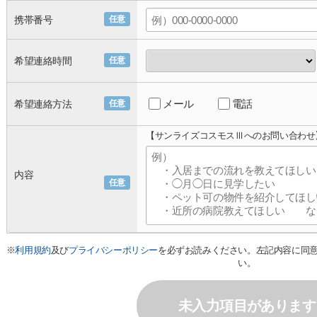
携帯番号
任意
希望連絡時間
任意
メール
電話
希望連絡方法
任意
【サンライズコスモスⅢへのお問い合わせ
内容
任意
※
利用規約
及び
プライバシーポリシー
を必ずお読みください。左記内容に同
い。
未入力項目があります