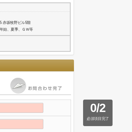
5 赤坂牧野ビル5階
年末年始、夏季、ＧＷ等
0
/
2
必須項目完了