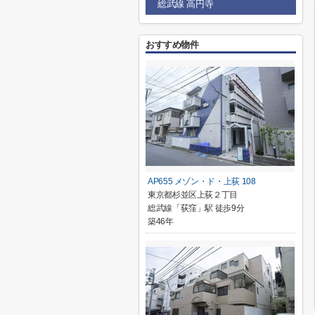
総武線 高円寺
おすすめ物件
AP655 メゾン・ド・上荻 108
東京都杉並区上荻２丁目
総武線「荻窪」駅 徒歩9分
築46年