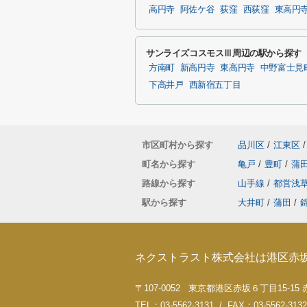
高円寺
阿佐ケ谷
荻窪
西荻窪
東高円
サンライズコスモスⅢ周辺の駅から探す
方南町
新高円寺
東高円寺
中野富士見
下高井戸
西新宿五丁目
市区町村から探す
品川区
/
江東区
/
町名から探す
亀戸
/
豊町
/
蒲
路線から探す
山手線
/
都営浅
駅から探す
大井町
/
蒲田
/
ネクストラスト株式会社は港区赤
〒107-0052 東京都港区赤坂６丁目15-1
TEL：03-5562-3131 / FAX：03-5562-3132