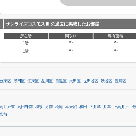
サンライズコスモスⅢ
の過去に掲載したお部屋
所在階
間取り
専有面積
1階
***
***
1階
***
***
台東区
墨田区
江東区
品川区
目黒区
大田区
世田谷区
渋谷区
豊島区
高井戸東
高円寺南
和泉
方南
松庵
本天沼
和田
下井草
井草
上高井戸
成
宮前