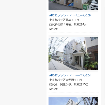
AP631 メゾン・ド・ベニール 109
東京都杉並区井草４丁目
西武新宿線「井荻」駅 徒歩4分
築41年
AP647 メゾン・ド・ネーフル 204
東京都杉並区本天沼１丁目
総武線「阿佐ケ谷」駅 徒歩15分
築41年