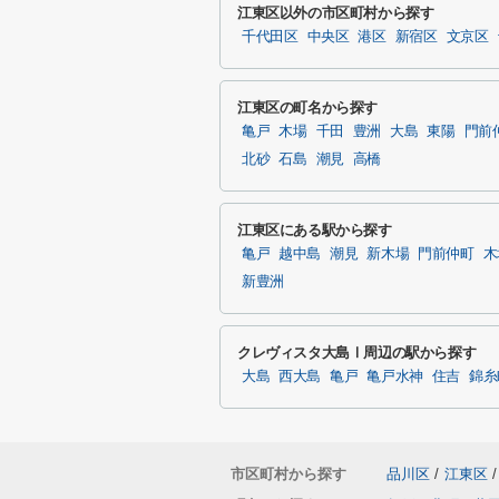
江東区以外の市区町村から探す
千代田区
中央区
港区
新宿区
文京区
江東区の町名から探す
亀戸
木場
千田
豊洲
大島
東陽
門前
北砂
石島
潮見
高橋
江東区にある駅から探す
亀戸
越中島
潮見
新木場
門前仲町
木
新豊洲
クレヴィスタ大島Ⅰ周辺の駅から探す
大島
西大島
亀戸
亀戸水神
住吉
錦糸
市区町村から探す
品川区
/
江東区
/