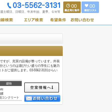
00
00
毎週土曜日、日曜日、年末年始、夏季、ＧＷ等
年ですが、充実の設備が整っています。外装
2分というのは遊びたい盛りの学生にも魅力
提供します。03-5562-3131からい
建物
空室情報へ
6年
階建
筋コンクリート