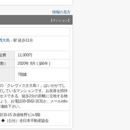
情報の見方
【マンション】
西大島
」駅 徒歩11分
益費
11,000円
年数）
2020年 8月 ( 築6年 )
7階建
の「クレヴィスタ大島Ⅰ」はいかがでし
実しているマンションです。お友達を招待
セスできる、徒歩2分の距離に立地する物
話03-5562-3131か、メールinfo-
トにご連絡下さい。
15-15 赤坂牧野ビル5階
◆（公社）全日本不動産協会