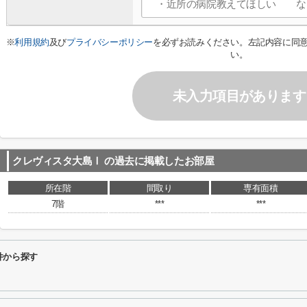
※
利用規約
及び
プライバシーポリシー
を必ずお読みください。左記内容に同
い。
未入力項目があります
クレヴィスタ大島Ⅰ
の過去に掲載したお部屋
所在階
間取り
専有面積
7階
***
***
件から探す