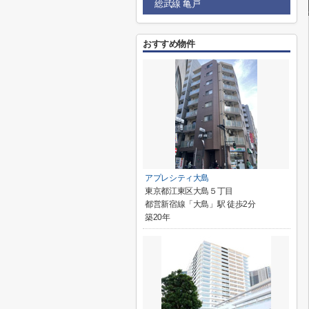
総武線 亀戸
おすすめ物件
アプレシティ大島
東京都江東区大島５丁目
都営新宿線「大島」駅 徒歩2分
築20年