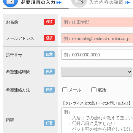
お名前
必須
メールアドレス
必須
携帯番号
任意
希望連絡時間
任意
メール
電話
希望連絡方法
任意
【クレヴィスタ大島Ⅰへのお問い合わせ】
内容
任意