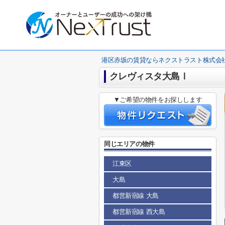
港区赤坂の賃貸ならネクストラスト株式会
クレヴィスタ大島Ⅰ
▼ご希望の物件をお探しします
同じエリアの物件
江東区
大島
都営新宿線 大島
都営新宿線 西大島