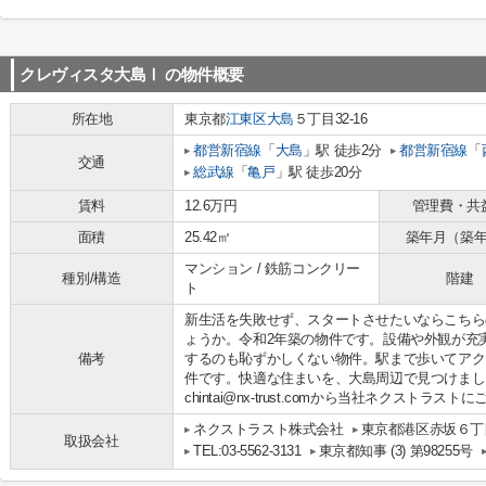
クレヴィスタ大島Ⅰ
の物件概要
所在地
東京都
江東区
大島
５丁目32-16
都営新宿線
「
大島
」駅 徒歩2分
都営新宿線
「
交通
総武線
「
亀戸
」駅 徒歩20分
賃料
12.6万円
管理費・共
面積
25.42㎡
築年月（築
マンション / 鉄筋コンクリー
種別/構造
階建
ト
新生活を失敗せず、スタートさせたいならこちら
ょうか。令和2年築の物件です。設備や外観が充
備考
するのも恥ずかしくない物件。駅まで歩いてアク
件です。快適な住まいを、大島周辺で見つけましょう。お電
chintai@nx-trust.comから当社ネクストラス
ネクストラスト株式会社
東京都港区赤坂６丁目
取扱会社
TEL:03-5562-3131
東京都知事 (3) 第98255号