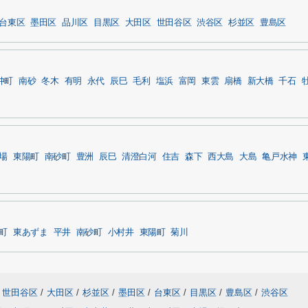
台東区
墨田区
品川区
目黒区
大田区
世田谷区
渋谷区
杉並区
豊島区
仲町
南砂
冬木
有明
永代
辰巳
毛利
塩浜
富岡
東雲
扇橋
新大橋
千石
場
東陽町
南砂町
豊洲
辰巳
清澄白河
住吉
森下
西大島
大島
亀戸水神
町
東あずま
平井
南砂町
小村井
東陽町
菊川
世田谷区
/
大田区
/
杉並区
/
墨田区
/
台東区
/
目黒区
/
豊島区
/
渋谷区