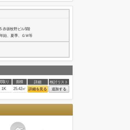
5 赤坂牧野ビル5階
年末年始、夏季、ＧＷ等
間取り
面積
詳細
検討リスト
1K
25.42㎡
詳細を見る
追加する