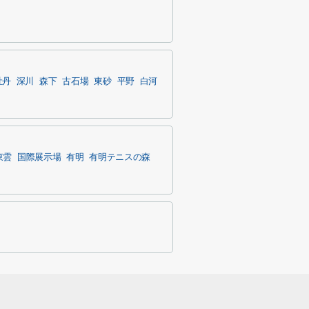
牡丹
深川
森下
古石場
東砂
平野
白河
東雲
国際展示場
有明
有明テニスの森