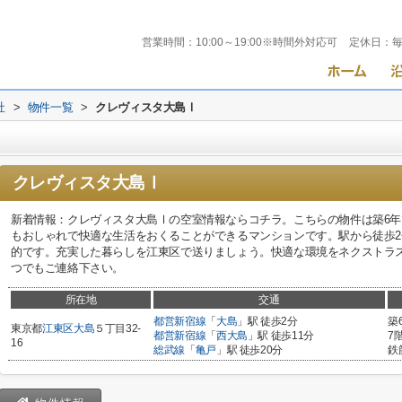
営業時間：
10:00～19:00※時間外対応可
定休日：
社
>
物件一覧
>
クレヴィスタ大島Ⅰ
クレヴィスタ大島Ⅰ
新着情報：クレヴィスタ大島Ⅰの空室情報ならコチラ。こちらの物件は築6
もおしゃれで快適な生活をおくることができるマンションです。駅から徒歩
的です。充実した暮らしを江東区で送りましょう。快適な環境をネクストラストがご
つでもご連絡下さい。
所在地
交通
都営新宿線
「
大島
」駅 徒歩2分
築
東京都
江東区
大島
５丁目32-
都営新宿線
「
西大島
」駅 徒歩11分
7
16
総武線
「
亀戸
」駅 徒歩20分
鉄