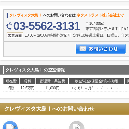
クレヴィスタ大島Ⅰ
へのお問い合わせは
ネクストラスト株式会社まで
03-5562-3131
〒107-0052
東京都港区赤坂６丁目15-1
10:00～19:00※時間外対応可 定休日:毎週土曜日、日曜日、
クレヴィスタ大島Ⅰ
の空室情報
所在階
賃料
管理費・共益費
敷金/礼金/保証金/償却/敷引
6階
12.6万円
11,000円
/
/
/
/
0ヶ月
1ヶ月
-
-
-
クレヴィスタ大島Ⅰ
へのお問い合わせ