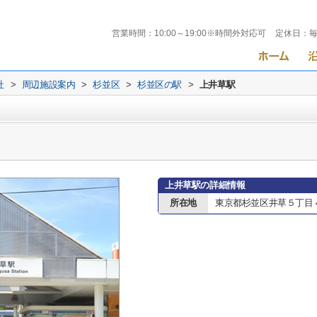
営業時間：
10:00～19:00※時間外対応可
定休日：
社
>
周辺施設案内
>
杉並区
>
杉並区の駅
>
上井草駅
上井草駅の詳細情報
所在地
東京都杉並区井草５丁目