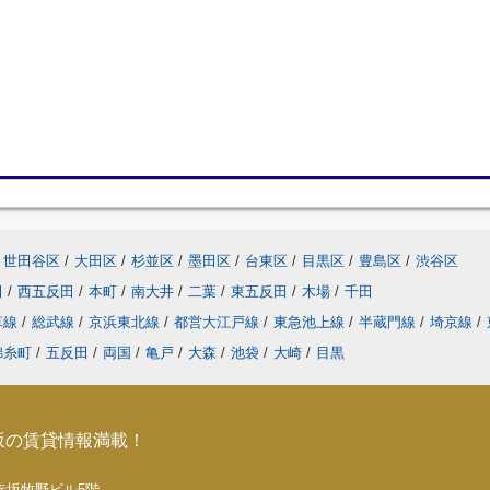
世田谷区
/
大田区
/
杉並区
/
墨田区
/
台東区
/
目黒区
/
豊島区
/
渋谷区
田
/
西五反田
/
本町
/
南大井
/
二葉
/
東五反田
/
木場
/
千田
草線
/
総武線
/
京浜東北線
/
都営大江戸線
/
東急池上線
/
半蔵門線
/
埼京線
/
錦糸町
/
五反田
/
両国
/
亀戸
/
大森
/
池袋
/
大崎
/
目黒
坂の賃貸情報満載！
5 赤坂牧野ビル5階