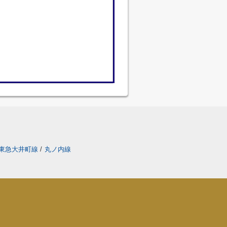
東急大井町線
/
丸ノ内線