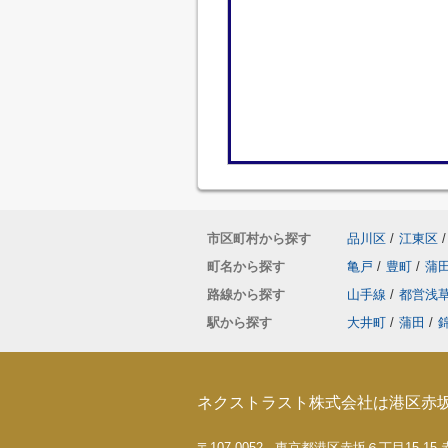
市区町村から探す
品川区
/
江東区
/
町名から探す
亀戸
/
豊町
/
蒲
路線から探す
山手線
/
都営浅
駅から探す
大井町
/
蒲田
/
ネクストラスト株式会社は港区赤
〒107-0052 東京都港区赤坂６丁目15-1