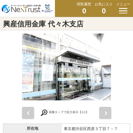
閲覧履歴
お気に入り
メニュー
0
0
興産信用金庫 代々木支店
前
次
画像タップで拡大表示【
1
/1】
所在地
東京都渋谷区西原３丁目７－７