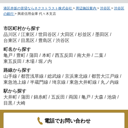
港区赤坂の賃貸ならネクストラスト株式会社
>
周辺施設案内
>
渋谷区
>
渋谷区
の銀行
>
興産信用金庫 代々木支店
市区町村から探す
品川区
/
江東区
/
世田谷区
/
大田区
/
杉並区
/
墨田区
/
台東区
/
目黒区
/
豊島区
/
渋谷区
町名から探す
亀戸
/
豊町
/
蒲田
/
本町
/
西五反田
/
南大井
/
二葉
/
東五反田
/
木場
/
堀ノ内
路線から探す
山手線
/
都営浅草線
/
総武線
/
京浜東北線
/
都営大江戸線
/
東急池上線
/
半蔵門線
/
埼京線
/
東急大井町線
/
丸ノ内線
駅から探す
大井町
/
蒲田
/
錦糸町
/
五反田
/
両国
/
亀戸
/
大森
/
池袋
/
目黒
/
大崎
電話でお問い合わせ