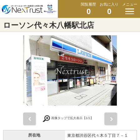
閲覧履歴
お気に入り
メニュー
0
0
ローソン代々木八幡駅北店
前
次
画像タップで拡大表示【
1
/1】
所在地
東京都渋谷区代々木５丁目７－１