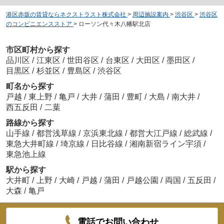
港区赤坂の賃貸ならネクストラスト株式会社
>
周辺施設案内
>
渋谷区
>
渋谷区
のコンビニエンスストア
>
ローソン代々木八幡駅北店
市区町村から探す
品川区
/
江東区
/
世田谷区
/
台東区
/
大田区
/
墨田区
/
目黒区
/
杉並区
/
豊島区
/
渋谷区
町名から探す
戸越
/
東上野
/
亀戸
/
大井
/
蒲田
/
豊町
/
大島
/
南大井
/
西五反田
/
二葉
路線から探す
山手線
/
都営浅草線
/
京浜東北線
/
都営大江戸線
/
総武線
/
東急大井町線
/
埼京線
/
日比谷線
/
湘南新宿ライン宇須
/
東急池上線
駅から探す
大井町
/
上野
/
大崎
/
戸越
/
蒲田
/
戸越公園
/
両国
/
五反田
/
大森
/
亀戸
電話でお問い合わせ