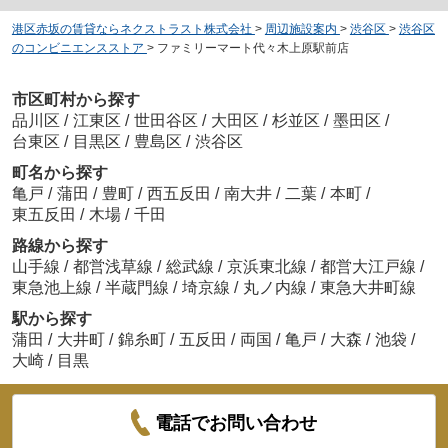
港区赤坂の賃貸ならネクストラスト株式会社
>
周辺施設案内
>
渋谷区
>
渋谷区
のコンビニエンスストア
>
ファミリーマート代々木上原駅前店
市区町村から探す
品川区
/
江東区
/
世田谷区
/
大田区
/
杉並区
/
墨田区
/
台東区
/
目黒区
/
豊島区
/
渋谷区
町名から探す
亀戸
/
蒲田
/
豊町
/
西五反田
/
南大井
/
二葉
/
本町
/
東五反田
/
木場
/
千田
路線から探す
山手線
/
都営浅草線
/
総武線
/
京浜東北線
/
都営大江戸線
/
東急池上線
/
半蔵門線
/
埼京線
/
丸ノ内線
/
東急大井町線
駅から探す
蒲田
/
大井町
/
錦糸町
/
五反田
/
両国
/
亀戸
/
大森
/
池袋
/
大崎
/
目黒
電話でお問い合わせ