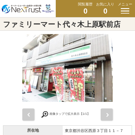
閲覧履歴
お気に入り
メニュー
0
0
ファミリーマート代々木上原駅前店
前
次
画像タップで拡大表示【
1
/1】
所在地
東京都渋谷区西原３丁目１１－７