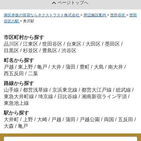
ページトップへ
港区赤坂の賃貸ならネクストラスト株式会社
>
周辺施設案内
>
世田谷区
>
世田
谷区の駅
>
奥沢駅
市区町村から探す
品川区
/
江東区
/
世田谷区
/
台東区
/
大田区
/
墨田区
/
目黒区
/
杉並区
/
豊島区
/
渋谷区
町名から探す
戸越
/
東上野
/
亀戸
/
大井
/
蒲田
/
豊町
/
大島
/
南大井
/
西五反田
/
二葉
路線から探す
山手線
/
都営浅草線
/
京浜東北線
/
都営大江戸線
/
総武線
/
東急大井町線
/
埼京線
/
日比谷線
/
湘南新宿ライン宇須
/
東急池上線
駅から探す
大井町
/
上野
/
大崎
/
戸越
/
蒲田
/
戸越公園
/
両国
/
五反田
/
大森
/
亀戸