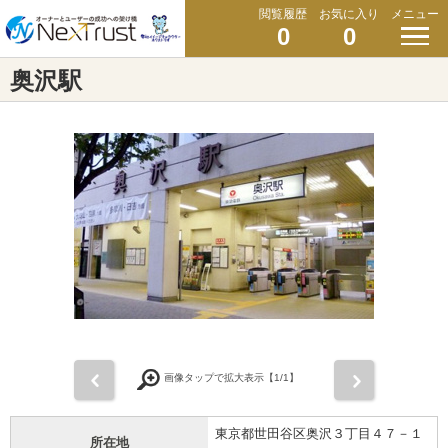
閲覧履歴
お気に入り
メニュー
0
0
奥沢駅
前
次
画像タップで拡大表示【
1
/1】
東京都世田谷区奥沢３丁目４７－１
所在地