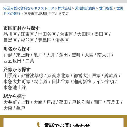
港区赤坂の賃貸ならネクストラスト株式会社
>
周辺施設案内
>
世田谷区
>
世田
谷区の銀行
>
三菱東京UFJ銀行 下北沢支店
市区町村から探す
品川区
/
江東区
/
世田谷区
/
台東区
/
大田区
/
墨田区
/
目黒区
/
杉並区
/
豊島区
/
渋谷区
町名から探す
戸越
/
東上野
/
亀戸
/
大井
/
蒲田
/
豊町
/
大島
/
南大井
/
西五反田
/
二葉
路線から探す
山手線
/
都営浅草線
/
京浜東北線
/
都営大江戸線
/
総武線
/
東急大井町線
/
埼京線
/
日比谷線
/
湘南新宿ライン宇須
/
東急池上線
駅から探す
大井町
/
上野
/
大崎
/
戸越
/
蒲田
/
戸越公園
/
両国
/
五反田
/
大森
/
亀戸
電話でお問い合わせ