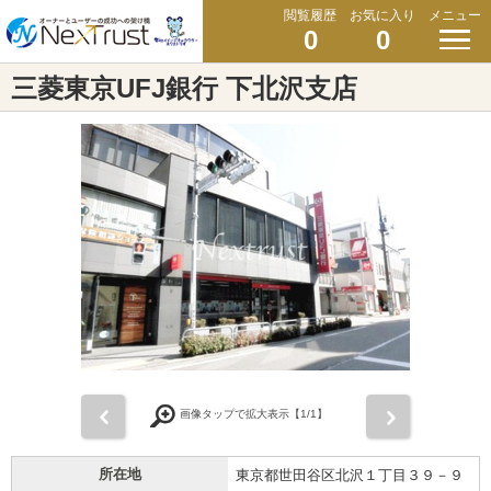
閲覧履歴
お気に入り
メニュー
0
0
三菱東京UFJ銀行 下北沢支店
前
次
画像タップで拡大表示【
1
/1】
所在地
東京都世田谷区北沢１丁目３９－９