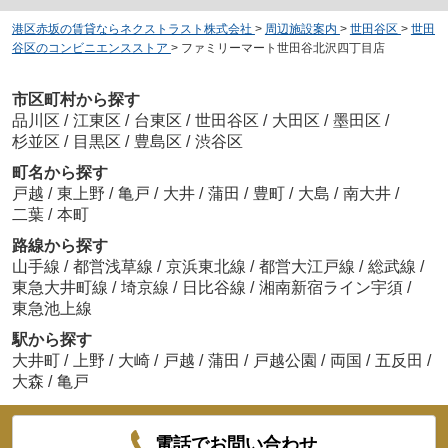
港区赤坂の賃貸ならネクストラスト株式会社
>
周辺施設案内
>
世田谷区
>
世田
谷区のコンビニエンスストア
>
ファミリーマート世田谷北沢四丁目店
市区町村から探す
品川区
/
江東区
/
台東区
/
世田谷区
/
大田区
/
墨田区
/
杉並区
/
目黒区
/
豊島区
/
渋谷区
町名から探す
戸越
/
東上野
/
亀戸
/
大井
/
蒲田
/
豊町
/
大島
/
南大井
/
二葉
/
本町
路線から探す
山手線
/
都営浅草線
/
京浜東北線
/
都営大江戸線
/
総武線
/
東急大井町線
/
埼京線
/
日比谷線
/
湘南新宿ライン宇須
/
東急池上線
駅から探す
大井町
/
上野
/
大崎
/
戸越
/
蒲田
/
戸越公園
/
両国
/
五反田
/
大森
/
亀戸
電話でお問い合わせ