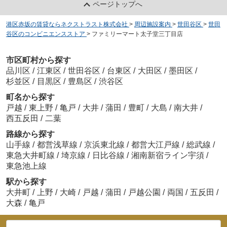
ページトップへ
港区赤坂の賃貸ならネクストラスト株式会社
>
周辺施設案内
>
世田谷区
>
世田
谷区のコンビニエンスストア
>
ファミリーマート太子堂三丁目店
市区町村から探す
品川区
/
江東区
/
世田谷区
/
台東区
/
大田区
/
墨田区
/
杉並区
/
目黒区
/
豊島区
/
渋谷区
町名から探す
戸越
/
東上野
/
亀戸
/
大井
/
蒲田
/
豊町
/
大島
/
南大井
/
西五反田
/
二葉
路線から探す
山手線
/
都営浅草線
/
京浜東北線
/
都営大江戸線
/
総武線
/
東急大井町線
/
埼京線
/
日比谷線
/
湘南新宿ライン宇須
/
東急池上線
駅から探す
大井町
/
上野
/
大崎
/
戸越
/
蒲田
/
戸越公園
/
両国
/
五反田
/
大森
/
亀戸