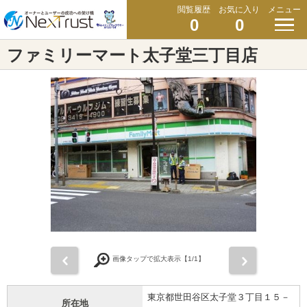
閲覧履歴
お気に入り
メニュー
0
0
ファミリーマート太子堂三丁目店
前
次
画像タップで拡大表示【
1
/1】
東京都世田谷区太子堂３丁目１５－
所在地